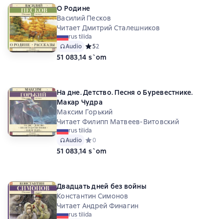
О Родине
Honoré de Balzac
Павел Катенин
Василий Песков
Читает Дмитрий Сталешников
rus tilida
Audio
Средний рейтинг 5 на основе 2 оценок
5
2
51 083,14 s`om
На дне. Детство. Песня о Буревестнике.
Макар Чудра
Максим Горький
Читает Филипп Матвеев-Витовский
rus tilida
Audio
Средний рейтинг 0 на основе 0 оценок
0
51 083,14 s`om
Двадцать дней без войны
Константин Симонов
Читает Андрей Финагин
rus tilida