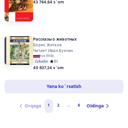
43 764,64 s`om
Рассказы о животных
Борис Житков
Читает Иван Букчин
rus tilida
Audio
Средний рейтинг 5 на основе 3 оценок
5
3
40 837,24 s`om
Yana ko`rsatish
1
2
...
6
Orqaga
Oldinga