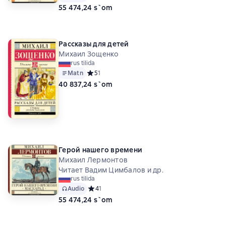
55 474,24 s`om
Рассказы для детей
Михаил Зощенко
rus tilida
Matn
Средний рейтинг 5 на основе 1 оценок
5
1
40 837,24 s`om
Герой нашего времени
Михаил Лермонтов
Читает Вадим Цимбалов и др.
rus tilida
Audio
Средний рейтинг 4 на основе 1 оценок
4
1
55 474,24 s`om