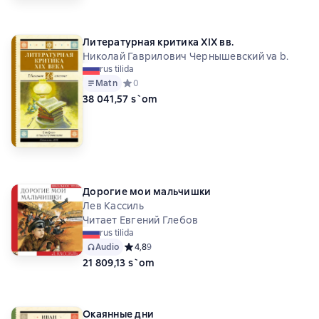
Литературная критика XIX вв.
Николай Гаврилович Чернышевский va b.
rus tilida
Matn
Средний рейтинг 0 на основе 0 оценок
0
38 041,57 s`om
Дорогие мои мальчишки
Лев Кассиль
Читает Евгений Глебов
rus tilida
Audio
Средний рейтинг 4,8 на основе 9 оценок
4,8
9
21 809,13 s`om
Окаянные дни