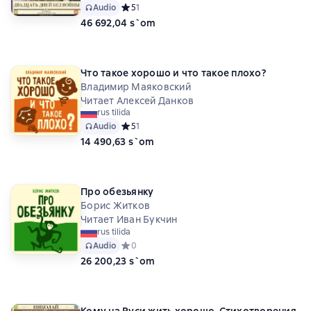
Audio
Средний рейтинг 5 на основе 1 оценок
5
1
46 692,04 s`om
Что такое хорошо и что такое плохо?
Владимир Маяковский
Читает Алексей Данков
rus tilida
Audio
Средний рейтинг 5 на основе 1 оценок
5
1
14 490,63 s`om
Про обезьянку
Борис Житков
Читает Иван Букчин
rus tilida
Audio
Средний рейтинг 0 на основе 0 оценок
0
26 200,23 s`om