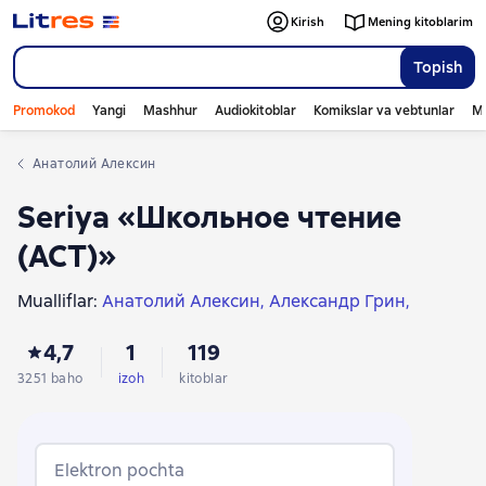
Kirish
Mening kitoblarim
Topish
Promokod
Yangi
Mashhur
Audiokitoblar
Komikslar va vebtunlar
Mo
Анатолий Алексин
Seriya «Школьное чтение
(АСТ)»
Mualliflar:
Анатолий Алексин
Александр Грин
Aleksandr Pushkin
Евгений Шварц
Оскар Уайльд
4,7
1
119
Алексей Константинович Толстой
Михаил Салтыков-Щедрин
Лев Толстой
3251 baho
izoh
kitoblar
Александра Бруштейн
Джонатан Свифт
Антон Чехов
Николай Карамзин
Николай Гумилев
Осип Мандельштам
Борис Пастернак
Elektron pochta
Сергей Есенин
Федор Тютчев
Николай Гоголь