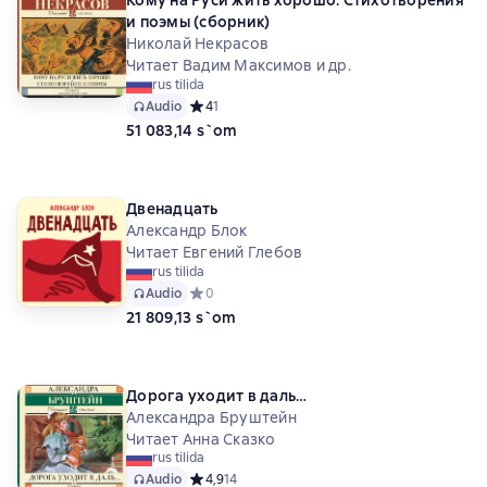
Кому на Руси жить хорошо. Стихотворения
и поэмы (сборник)
Николай Некрасов
Читает Вадим Максимов и др.
rus tilida
Audio
Средний рейтинг 4 на основе 1 оценок
4
1
51 083,14 s`om
Двенадцать
Александр Блок
Читает Евгений Глебов
rus tilida
Audio
Средний рейтинг 0 на основе 0 оценок
0
21 809,13 s`om
Дорога уходит в даль…
Александра Бруштейн
Читает Анна Сказко
rus tilida
Audio
Средний рейтинг 4,9 на основе 14 оценок
4,9
14