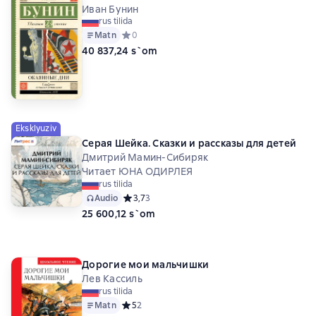
Иван Бунин
rus tilida
Matn
Средний рейтинг 0 на основе 0 оценок
0
40 837,24 s`om
Eksklyuziv
Серая Шейка. Сказки и рассказы для детей
Дмитрий Мамин-Сибиряк
Читает ЮНА ОДИРЛЕЯ
rus tilida
Audio
Средний рейтинг 3,7 на основе 3 оценок
3,7
3
25 600,12 s`om
Дорогие мои мальчишки
Лев Кассиль
rus tilida
Matn
Средний рейтинг 5 на основе 2 оценок
5
2