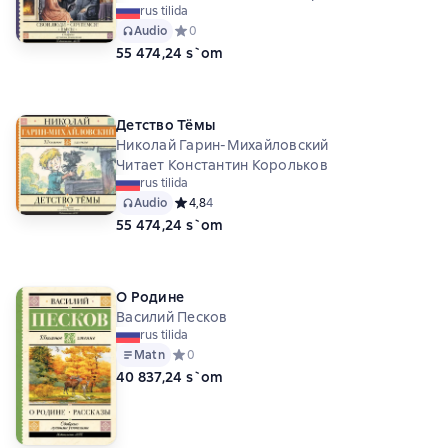
rus tilida
Audio
Средний рейтинг 0 на основе 0 оценок
0
55 474,24 s`om
Детство Тёмы
Николай Гарин-Михайловский
Читает Константин Корольков
rus tilida
Audio
Средний рейтинг 4,8 на основе 4 оценок
4,8
4
55 474,24 s`om
О Родине
Василий Песков
rus tilida
Matn
Средний рейтинг 0 на основе 0 оценок
0
40 837,24 s`om