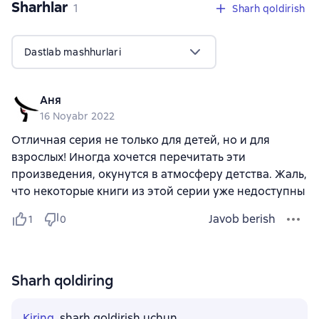
Sharhlar
,
1 sharh
1
Sharh qoldirish
Dastlab mashhurlari
Аня
16 Noyabr 2022
Отличная серия не только для детей, но и для
взрослых! Иногда хочется перечитать эти
произведения, окунутся в атмосферу детства. Жаль,
что некоторые книги из этой серии уже недоступны
Javob berish
1
0
Sharh qoldiring
Kiring
, sharh qoldirish uchun