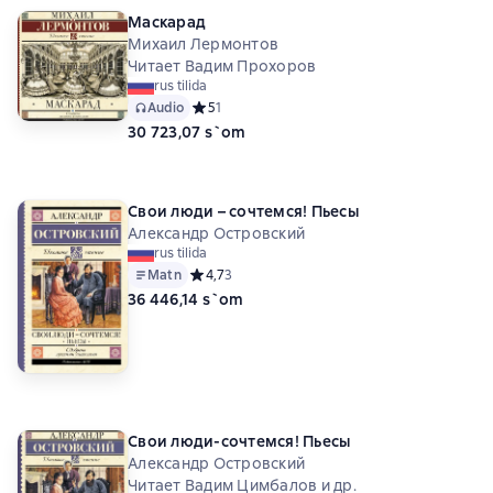
Маскарад
Михаил Лермонтов
Читает Вадим Прохоров
rus tilida
Audio
Средний рейтинг 5 на основе 1 оценок
5
1
30 723,07 s`om
Свои люди – сочтемся! Пьесы
Александр Островский
rus tilida
Matn
Средний рейтинг 4,7 на основе 3 оценок
4,7
3
36 446,14 s`om
Свои люди-сочтемся! Пьесы
Александр Островский
Читает Вадим Цимбалов и др.