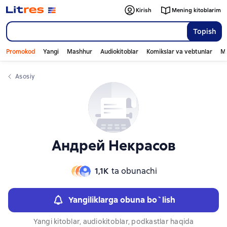
Слайдер с книгами
Слайдер с книгами
Kirish
Mening kitoblarim
Topish
Promokod
Yangi
Mashhur
Audiokitoblar
Komikslar va vebtunlar
Mo
Asosiy
Андрей Некрасов
1,1К
ta obunachi
Yangiliklarga obuna bo`lish
Yangi kitoblar, audiokitoblar, podkastlar haqida