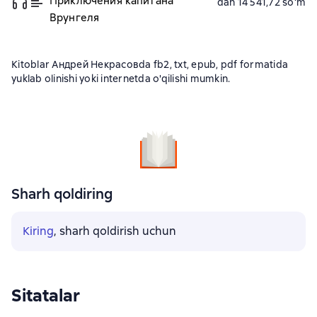
Приключения капитана
dan 14 541,72 soʻm
Врунгеля
Kitoblar Андрей Некрасовda fb2, txt, epub, pdf formatida
yuklab olinishi yoki internetda o'qilishi mumkin.
Sharh qoldiring
Kiring
, sharh qoldirish uchun
Sitatalar