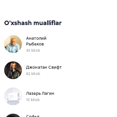
O'xshash mualliflar
Анатолий
Рыбаков
35 kitob
Джонатан Свифт
62 kitob
Лазарь Лагин
15 kitob
Софья