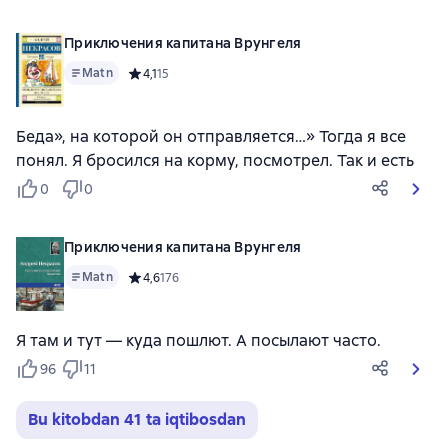
Приключения капитана Врунгеля
Matn
Средний рейтинг 4,1 на основе 15 оценок
4,1
15
Беда», на которой он отправляется…» Тогда я все
понял. Я бросился на корму, посмотрел. Так и есть
0
0
Приключения капитана Врунгеля
Matn
Средний рейтинг 4,6 на основе 176 оценок
4,6
176
Я там и тут — куда пошлют. А посылают часто.
96
11
Bu kitobdan 41 ta iqtibosdan