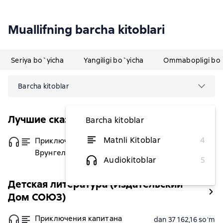
Muallifning barcha kitoblari
Seriya bo`yicha
Yangiligi bo`yicha
Ommabopligi bo`
Barcha kitoblar
Лучшие сказочные повести
Barcha kitoblar
Matnli Kitoblar
4
Приключения капитана
dan 38 043,48 soʻm
Врунгеля
Audiokitoblar
5
Детская литература (Издательский
Дом СОЮЗ)
Приключения капитана
dan 37 162,16 soʻm