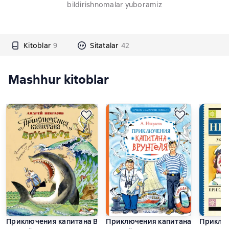
bildirishnomalar yuboramiz
Kitoblar
9
Sitatalar
42
Mashhur kitoblar
Приключения капитана Врунгеля
Приключения капитана Врунгеля
Приключ