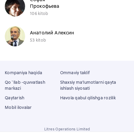
Прокофьева
106 kitob
Анатолий Алексин
53 kitob
Kompaniya haqida
Ommaviy taklif
Qo`llab -quvvatlash
Shaxsiy ma'lumotlarni qayta
markazi
ishlash siyosati
Qaytarish
Havola qabul qilishga rozilik
Mobil ilovalar
Litres Operations Limited
18 Mallow street co. Limerick, Ireland