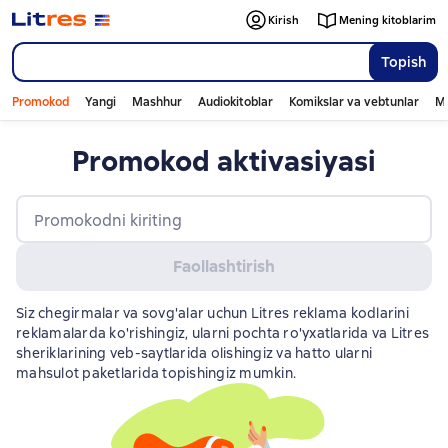
Kirish
Mening kitoblarim
Topish
Promokod
Yangi
Mashhur
Audiokitoblar
Komikslar va vebtunlar
Mo
Promokod aktivasiyasi
Promokodni kiriting
Faollashtirish
Siz chegirmalar va sovg'alar uchun Litres reklama kodlarini
reklamalarda ko'rishingiz, ularni pochta ro'yxatlarida va Litres
sheriklarining veb-saytlarida olishingiz va hatto ularni
mahsulot paketlarida topishingiz mumkin.