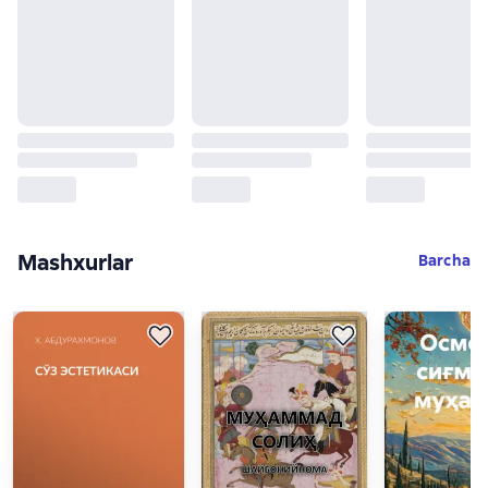
Mashxurlar
Слайдер с книгами
Barcha