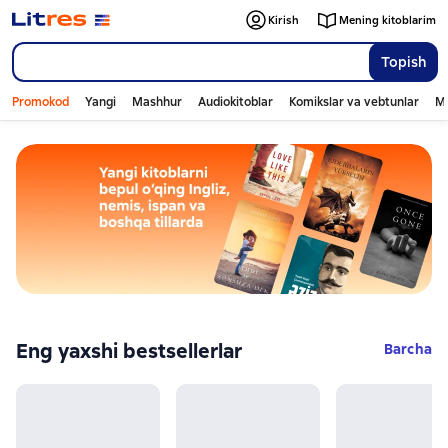
Kirish
Mening kitoblarim
Topish
Promokod
Yangi
Mashhur
Audiokitoblar
Komikslar va vebtunlar
Mo
Eng yaxshi bestsellerlar
Barcha