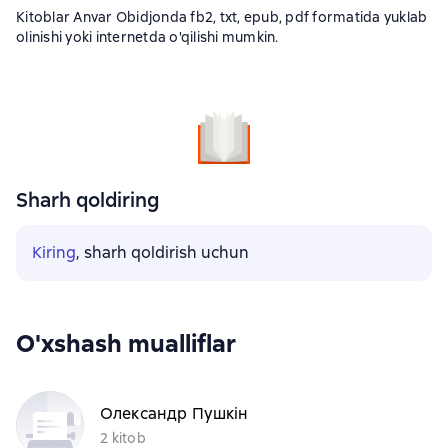
Kitoblar Anvar Obidjonda fb2, txt, epub, pdf formatida yuklab
olinishi yoki internetda o'qilishi mumkin.
Sharh qoldiring
Kiring
, sharh qoldirish uchun
O'xshash mualliflar
Олександр Пушкін
2 kitob