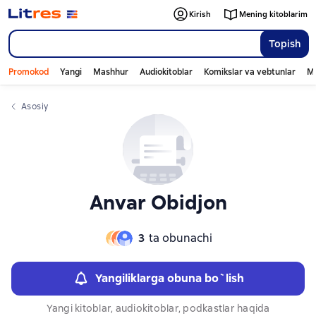
Слайдер с книгами
Kirish
Mening kitoblarim
Topish
Promokod
Yangi
Mashhur
Audiokitoblar
Komikslar va vebtunlar
Mo
Asosiy
Anvar Obidjon
3
ta obunachi
Yangiliklarga obuna bo`lish
Yangi kitoblar, audiokitoblar, podkastlar haqida