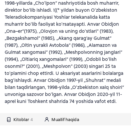
1998-yillarda „Choʻlpon“ nashriyotida bosh muharrir,
direktor boʻlib ishladi. !((* yildan buyon Oʻzbekiston
Teleradiokompaniyasi Yoshlar telekanalida katta
muharrir boʻlib faoliyat koʻrsatayapti. Anvar Obidjon
„Ona–er“(1975), „Olovjon va uning doʻstlari“ (1983),
„Bezgakshamol“ (1985), „Akang qarag’ay Gulmat“
(1987), „Oltin yurakli Avtobola“ (1986), „Alamazon va
Gulmat xangomasi“ (1992), „Meshpolvonning janglari“
(1994), „Oltiariq xangomalari“ (1999), „Odobli boʻlish
osonmi?“ (2001), „Meshpolvon“ (2003) singari 25 ta
toʻplamini chop ettirdi. U aksariyat asarlarini bolalarga
bagʻishlaydi. Anvar Obidjon 1997-yil „Shuhrat“ medali
bilan taqdirlangan, 1998-yilda „Oʻzbekiston xalq shoiri“
unvoniga sazovor boʻlgan. Anvar Obidjon 2020-yil 11-
aprel kuni Toshkent shahrida 74 yoshida vafot etdi.
Kitoblar
4
Muallif haqida