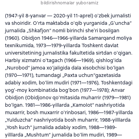
bildirishnomalar yuboramiz
(1947-yil 8-yanvar — 2020-yil 11-aprel) oʻzbek jurnalisti
va shoiridir. Oʻrta maktabda oʻqib yurganida „Gʻuncha“
jurnalida „Shkafjon“ nomli birinchi sheʼri bosilgan
(1960). Obidjon 1946—1966-yillarda Samarqand moliya
texnikumida, 1973—1979-yillarda Toshkent davlat
universitetining jurnalistika fakultetida sirtdan oʻqigan.
Harbiy xizmatni oʻtagach (1966—1969), qishlogʻida
„Nurobod“ jamoa xoʻjaligida dala xisobchisi boʻlgan
(1970—1971), tumandagi „Paxta uchun“gazetasida
adabiy xodim, boʻlim mudiri (1971—1976), Toshkentdagi
yogʻ-moy kombinatida bogʻbon (1977—1978); Anvar
Obidjon (Obidjonov qoʻmitasida muharrir (1979—1981)
boʻlgan. 1981—1986-yillarda „Kamolot“ nashriyotida
muxarrir, bosh muxarrir oʻrinbosari, 1986—1987-yillarda
„Yulduzcha“ nashriyotida bosh muharrir, 1988-yilllarda
„Yosh kuch“ jurnalida adabiy xodim, 1988—1989-
yilllarda „Mushtum“ jurnalida boʻlim mudiri, 1989—