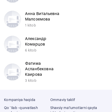
Анна Витальевна
Малоземова
1 kitob
Александр
Комарцов
6 kitob
Фатима
Асланбековна
Каирова
3 kitob
Kompaniya haqida
Ommaviy taklif
Qo`llab -quvvatlash
Shaxsiy ma'lumotlarni qayta