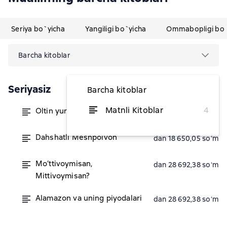
Seriya bo`yicha
Yangiligi bo`yicha
Ommabopligi bo`
Barcha kitoblar
Seriyasiz
Barcha kitoblar
Matnli Kitoblar
4
Oltin yurakli Avtobola
dan 28 692,38 soʻm
Dahshatli Meshpolvon
dan 18 650,05 soʻm
Mo‘ttivoymisan,
dan 28 692,38 soʻm
Mittivoymisan?
Alamazon va uning piyodalari
dan 28 692,38 soʻm