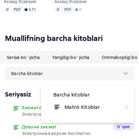
Ахмад Ясаввий
Ахмад Ясаввий
Matn
PDF
Matn
PDF
PDF
Средний рейтинг 3,7 на основе 3 оценок
3,7
3
PDF
Средний рейтинг 0 на основе 0 оц
0
Muallifning barcha kitoblari
Seriya bo`yicha
Yangiligi bo`yicha
Ommabopligi bo`
Barcha kitoblar
Seriyasiz
Barcha kitoblar
Matnli Kitoblar
2
Хикматлар
O`qish
Электронная версия бесплатно
Девони хикмат
O`qish
Электронная версия бесплатно