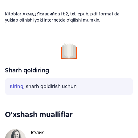
Kitoblar Ахмад Ясаввийda fb2, txt, epub, pdf formatida
yuklab olinishi yoki internetda o'qilishi mumkin.
Sharh qoldiring
Kiring
, sharh qoldirish uchun
O'xshash mualliflar
Юлия