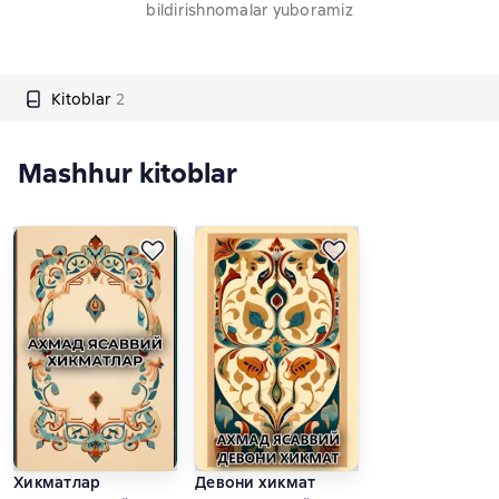
bildirishnomalar yuboramiz
Kitoblar
2
Mashhur kitoblar
Хикматлар
Девони хикмат