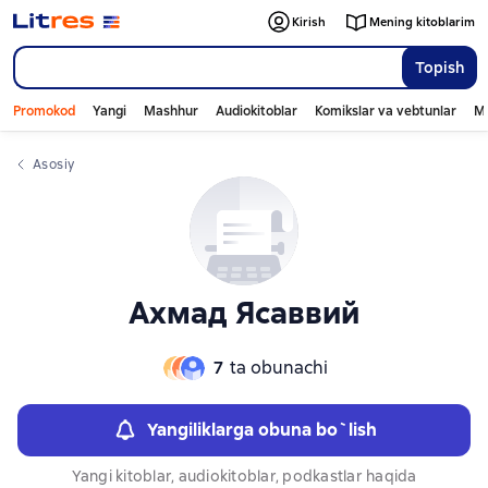
Слайдер с книгами
Kirish
Mening kitoblarim
Topish
Promokod
Yangi
Mashhur
Audiokitoblar
Komikslar va vebtunlar
Mo
Asosiy
Ахмад Ясаввий
7
ta obunachi
Yangiliklarga obuna bo`lish
Yangi kitoblar, audiokitoblar, podkastlar haqida