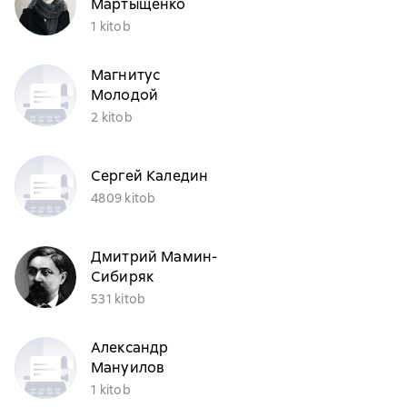
Мартыщенко
1 kitob
Магнитус
Молодой
2 kitob
Сергей Каледин
4809 kitob
Дмитрий Мамин-
Сибиряк
531 kitob
Александр
Мануилов
1 kitob