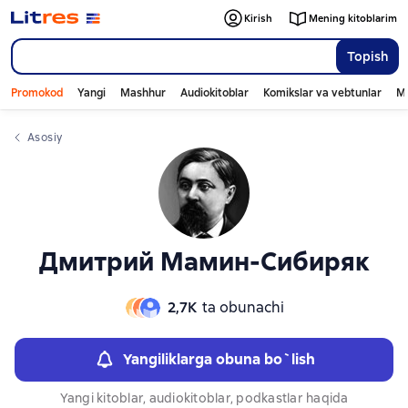
Слайдер с книгами
Слайдер с книгами
Kirish
Mening kitoblarim
Topish
Promokod
Yangi
Mashhur
Audiokitoblar
Komikslar va vebtunlar
Mo
Asosiy
Дмитрий Мамин-Сибиряк
2,7К
ta obunachi
Yangiliklarga obuna bo`lish
Yangi kitoblar, audiokitoblar, podkastlar haqida