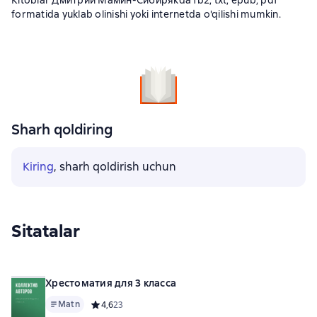
Kitoblar Дмитрий Мамин-Сибирякda fb2, txt, epub, pdf
formatida yuklab olinishi yoki internetda o'qilishi mumkin.
Sharh qoldiring
Kiring
, sharh qoldirish uchun
Sitatalar
Хрестоматия для 3 класса
Matn
Средний рейтинг 4,6 на основе 23 оценок
4,6
23