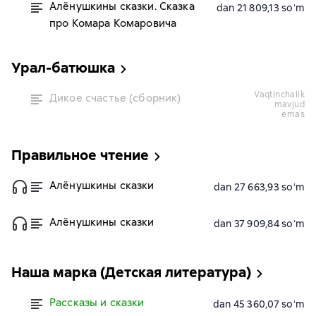
Алёнушкины сказки. Сказка
dan 21 809,13 soʻm
про Комара Комаровича
Урал-батюшка
vaqtinchalik
Дикое счастье (сборник)
mavjud
emas
Правильное чтение
Алёнушкины сказки
dan 27 663,93 soʻm
Алёнушкины сказки
dan 37 909,84 soʻm
Наша марка (Детская литература)
Рассказы и сказки
dan 45 360,07 soʻm