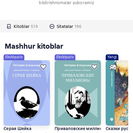
bildirishnomalar yuboramiz
Kitoblar
519
Sitatalar
196
Mashhur kitoblar
Eksklyuziv
Eksklyuziv
Yangi
Серая Шейка
Приваловские миллионы
Сказки русс