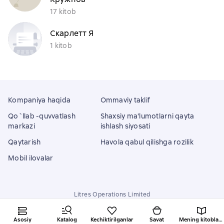
17 kitob
Скарлетт Я
1 kitob
Kompaniya haqida
Ommaviy taklif
Qo`llab -quvvatlash
Shaxsiy ma'lumotlarni qayta
markazi
ishlash siyosati
Qaytarish
Havola qabul qilishga rozilik
Mobil ilovalar
Litres Operations Limited
18 Mallow street co. Limerick, Ireland
Asosiy
Katalog
Kechiktirilganlar
Savat
Mening kitoblarim