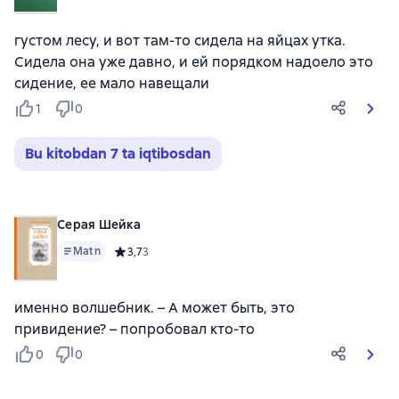
густом лесу, и вот там-то сидела на яйцах утка.
Сидела она уже давно, и ей порядком надоело это
сидение, ее мало навещали
1
0
Bu kitobdan 7 ta iqtibosdan
Серая Шейка
Matn
Средний рейтинг 3,7 на основе 3 оценок
3,7
3
именно волшебник. – А может быть, это
привидение? – попробовал кто-то
0
0