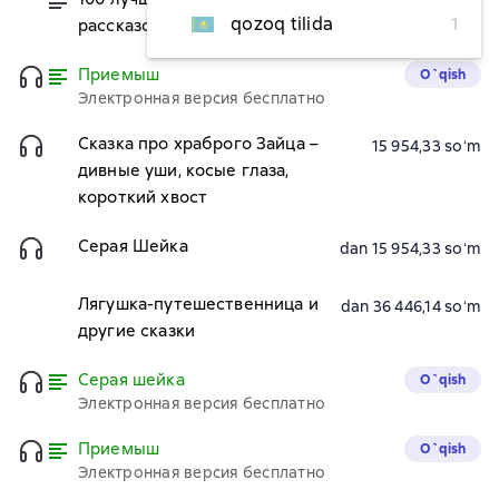
dan 40 837,24 soʻm
qozoq tilida
1
рассказов о животных
Приемыш
O`qish
Электронная версия бесплатно
Сказка про храброго Зайца –
15 954,33 soʻm
дивные уши, косые глаза,
короткий хвост
Серая Шейка
dan 15 954,33 soʻm
Лягушка-путешественница и
dan 36 446,14 soʻm
другие сказки
Серая шейка
O`qish
Электронная версия бесплатно
Приемыш
O`qish
Электронная версия бесплатно