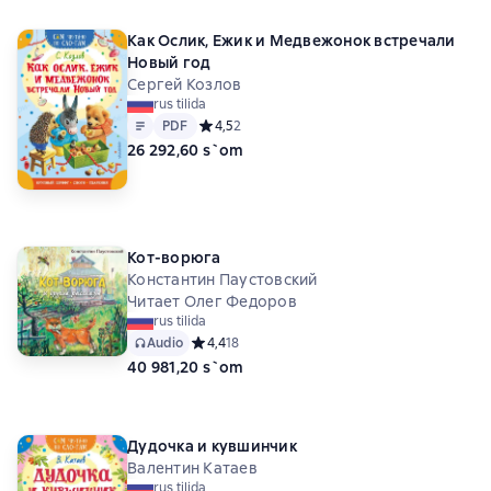
Как Ослик, Ежик и Медвежонок встречали
Новый год
Сергей Козлов
rus tilida
Matn
PDF
PDF
Средний рейтинг 4,5 на основе 2 оценок
4,5
2
26 292,60 s`om
Кот-ворюга
Константин Паустовский
Читает Олег Федоров
rus tilida
Audio
Средний рейтинг 4,4 на основе 18 оценок
4,4
18
40 981,20 s`om
Дудочка и кувшинчик
Валентин Катаев
rus tilida