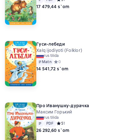
17 479,44 s`om
Гуси-лебеди
Xalq ijodiyoti (Folklor)
rus tilida
Matn
Средний рейтинг 0 на основе 0 оценок
0
14 541,72 s`om
Про Иванушку-дурачка
Максим Горький
rus tilida
Matn
PDF
PDF
Средний рейтинг 5 на основе 1 оценок
5
1
26 292,60 s`om