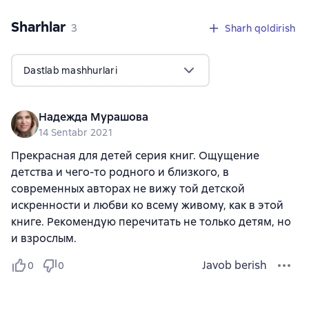
Sharhlar
,
3 sharhlar
3
Sharh qoldirish
Dastlab mashhurlari
Надежда Мурашова
14 Sentabr 2021
Прекрасная для детей серия книг. Ощущение
детства и чего-то родного и близкого, в
современных авторах не вижу той детской
искренности и любви ко всему живому, как в этой
книге. Рекомендую перечитать не только детям, но
и взрослым.
Javob berish
0
0