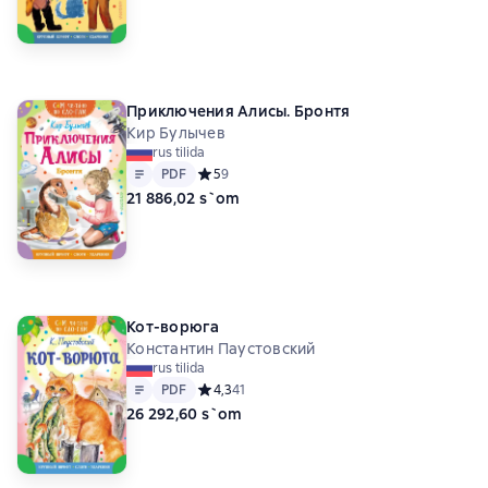
Приключения Алисы. Бронтя
Кир Булычев
rus tilida
Matn
PDF
PDF
Средний рейтинг 5 на основе 9 оценок
5
9
21 886,02 s`om
Кот-ворюга
Константин Паустовский
rus tilida
Matn
PDF
PDF
Средний рейтинг 4,3 на основе 41 оценок
4,3
41
26 292,60 s`om