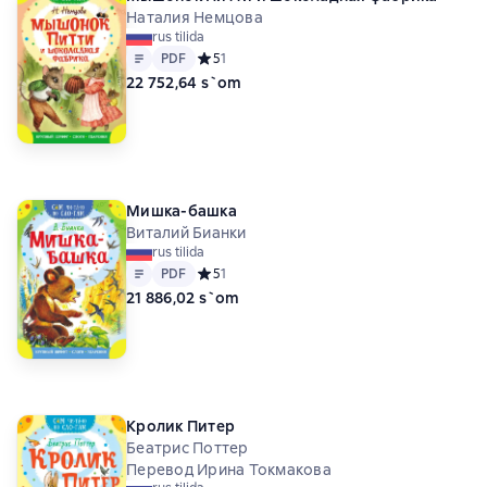
Наталия Немцова
rus tilida
Matn
PDF
PDF
Средний рейтинг 5 на основе 1 оценок
5
1
22 752,64 s`om
Мишка-башка
Виталий Бианки
rus tilida
Matn
PDF
PDF
Средний рейтинг 5 на основе 1 оценок
5
1
21 886,02 s`om
Кролик Питер
Беатрис Поттер
Перевод Ирина Токмакова