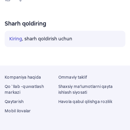
Sharh qoldiring
Kiring
, sharh qoldirish uchun
Kompaniya haqida
Ommaviy taklif
Qo`llab -quvvatlash
Shaxsiy ma'lumotlarni qayta
markazi
ishlash siyosati
Qaytarish
Havola qabul qilishga rozilik
Mobil ilovalar