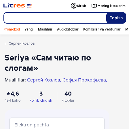
Kirish
Mening kitoblarim
Topish
Promokod
Yangi
Mashhur
Audiokitoblar
Komikslar va vebtunlar
Mo
Сергей Козлов
Seriya «Сам читаю по
слогам»
Mualliflar:
Сергей Козлов
Софья Прокофьева
Кир Булычев
Лев Толстой
Ганс Христиан Андерсен
4,6
3
40
Валентин Катаев
Виктор Драгунский
Сергей Михалков
Корней Чуковский
494 baho
ko'rib chiqish
kitoblar
Максим Горький
Леонид Пантелеев
Эдуард Успенский
Евгений Пермяк
Юрий Коваль
Михаил Пришвин
Альберт Иванов
Elektron pochta
Дмитрий Мамин-Сибиряк
Надежда Тэффи