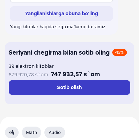
Константин Паустовский
Виталий Бианки
Yangilanishlarga obuna bo'ling
Михаил Зощенко
Константин Ушинский
Джоэль Чендлер Харрис
Михаил Липскеров
Yangi kitoblar haqida sizga ma'lumot beramiz
Беатрис Поттер
Наталия Немцова
Seriyani chegirma bilan sotib oling
-15%
39 elektron kitoblar
747 932,57 s`om
879 920,78 s`om
Sotib olish
Matn
Audio