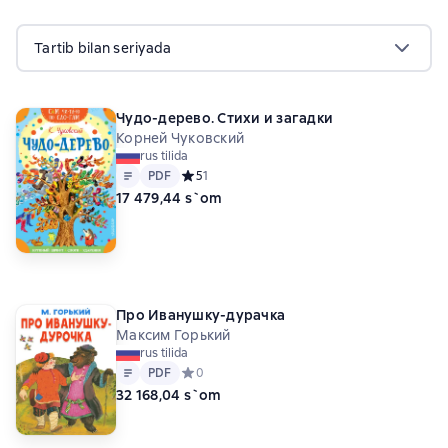
Tartib bilan seriyada
Чудо-дерево. Стихи и загадки
Корней Чуковский
rus tilida
Matn
PDF
PDF
Средний рейтинг 5 на основе 1 оценок
5
1
17 479,44 s`om
Про Иванушку-дурачка
Максим Горький
rus tilida
Matn
PDF
PDF
Средний рейтинг 0 на основе 0 оценок
0
32 168,04 s`om