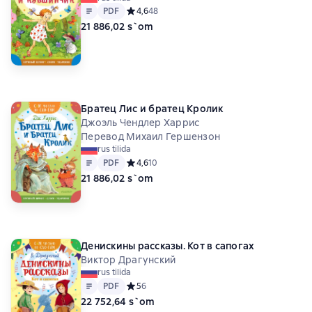
Matn
PDF
PDF
Средний рейтинг 4,6 на основе 48 оценок
4,6
48
21 886,02 s`om
Братец Лис и братец Кролик
Джоэль Чендлер Харрис
Перевод Михаил Гершензон
rus tilida
Matn
PDF
PDF
Средний рейтинг 4,6 на основе 10 оценок
4,6
10
21 886,02 s`om
Денискины рассказы. Кот в сапогах
Виктор Драгунский
rus tilida
Matn
PDF
PDF
Средний рейтинг 5 на основе 6 оценок
5
6
22 752,64 s`om