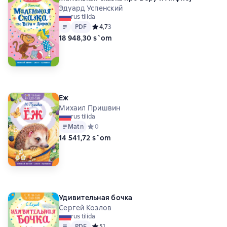
Эдуард Успенский
rus tilida
Matn
PDF
PDF
Средний рейтинг 4,7 на основе 3 оценок
4,7
3
18 948,30 s`om
Еж
Михаил Пришвин
rus tilida
Matn
Средний рейтинг 0 на основе 0 оценок
0
14 541,72 s`om
Удивительная бочка
Сергей Козлов
rus tilida
Matn
PDF
PDF
Средний рейтинг 5 на основе 1 оценок
5
1