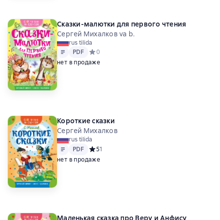
Сказки-малютки для первого чтения
Сергей Михалков va b.
rus tilida
Matn
PDF
PDF
Средний рейтинг 0 на основе 0 оценок
0
нет в продаже
Короткие сказки
Сергей Михалков
rus tilida
Matn
PDF
PDF
Средний рейтинг 5 на основе 1 оценок
5
1
нет в продаже
Маленькая сказка про Веру и Анфису