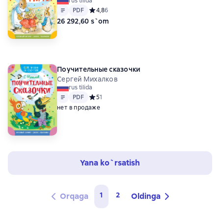
rus tilida
Matn
PDF
PDF
Средний рейтинг 4,8 на основе 6 оценок
4,8
6
26 292,60 s`om
Поучительные сказочки
Сергей Михалков
rus tilida
Matn
PDF
PDF
Средний рейтинг 5 на основе 1 оценок
5
1
нет в продаже
Yana ko`rsatish
1
2
Orqaga
Oldinga