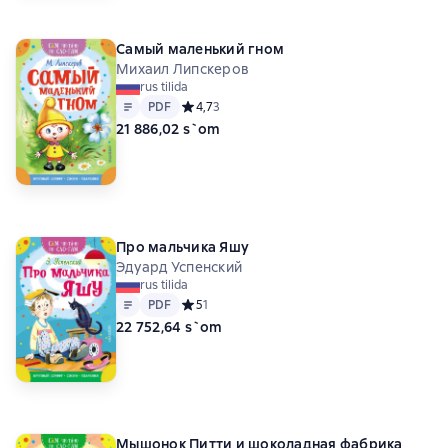
Самый маленький гном
Михаил Липскеров
rus tilida
Matn
PDF
PDF
Средний рейтинг 4,7 на основе 3 оценок
4,7
3
21 886,02 s`om
Про мальчика Яшу
Эдуард Успенский
rus tilida
Matn
PDF
PDF
Средний рейтинг 5 на основе 1 оценок
5
1
22 752,64 s`om
Мышонок Питти и шоколадная фабрика