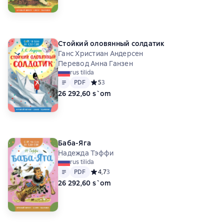
Стойкий оловянный солдатик
Ганс Христиан Андерсен
Перевод Анна Ганзен
rus tilida
Matn
PDF
PDF
Средний рейтинг 5 на основе 3 оценок
5
3
26 292,60 s`om
Баба-Яга
Надежда Тэффи
rus tilida
Matn
PDF
PDF
Средний рейтинг 4,7 на основе 3 оценок
4,7
3
26 292,60 s`om