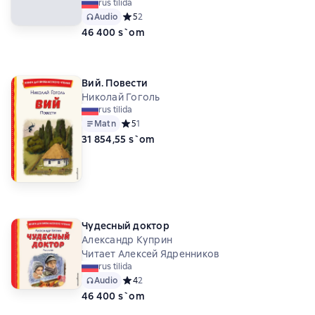
rus tilida
Audio
Средний рейтинг 5 на основе 2 оценок
5
2
46 400 s`om
Вий. Повести
Николай Гоголь
rus tilida
Matn
Средний рейтинг 5 на основе 1 оценок
5
1
31 854,55 s`om
Чудесный доктор
Александр Куприн
Читает Алексей Ядренников
rus tilida
Audio
Средний рейтинг 4 на основе 2 оценок
4
2
46 400 s`om