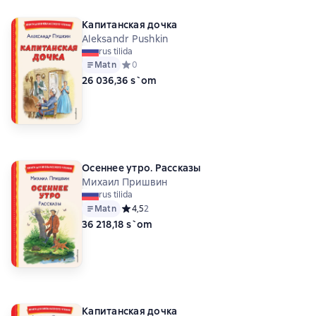
Капитанская дочка
Aleksandr Pushkin
rus tilida
Matn
Средний рейтинг 0 на основе 0 оценок
0
26 036,36 s`om
Осеннее утро. Рассказы
Михаил Пришвин
rus tilida
Matn
Средний рейтинг 4,5 на основе 2 оценок
4,5
2
36 218,18 s`om
Капитанская дочка