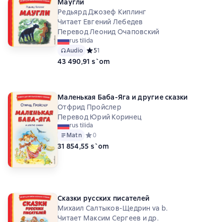
Маугли
Редьярд Джозеф Киплинг
Читает Евгений Лебедев
Перевод Леонид Очаповский
rus tilida
Audio
Средний рейтинг 5 на основе 1 оценок
5
1
43 490,91 s`om
Маленькая Баба-Яга и другие сказки
Отфрид Пройслер
Перевод Юрий Коринец
rus tilida
Matn
Средний рейтинг 0 на основе 0 оценок
0
31 854,55 s`om
Сказки русских писателей
Михаил Салтыков-Щедрин va b.
Читает Максим Сергеев и др.