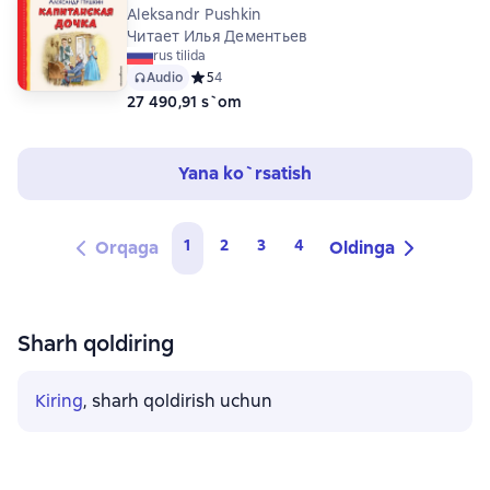
Aleksandr Pushkin
Читает Илья Дементьев
rus tilida
Audio
Средний рейтинг 5 на основе 4 оценок
5
4
27 490,91 s`om
Yana ko`rsatish
1
2
3
4
Orqaga
Oldinga
Sharh qoldiring
Kiring
, sharh qoldirish uchun