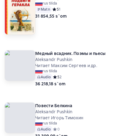
rus tilida
Matn
Средний рейтинг 5 на основе 1 оценок
5
1
31 854,55 s`om
Медный всадник. Поэмы и пьесы
Aleksandr Pushkin
Читает Максим Сергеев и др.
rus tilida
Audio
Средний рейтинг 5 на основе 2 оценок
5
2
36 218,18 s`om
Повести Белкина
Aleksandr Pushkin
Читает Игорь Тимохин
rus tilida
Audio
Средний рейтинг 0 на основе 0 оценок
0
33 309,09 s`om