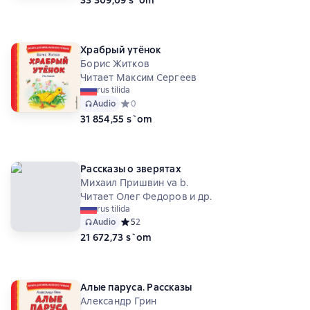
Храбрый утёнок
Борис Житков
Читает Максим Сергеев
rus tilida
Audio
Средний рейтинг 0 на основе 0 оценок
0
31 854,55 s`om
Рассказы о зверятах
Михаил Пришвин va b.
Читает Олег Федоров и др.
rus tilida
Audio
Средний рейтинг 5 на основе 2 оценок
5
2
21 672,73 s`om
Алые паруса. Рассказы
Александр Грин