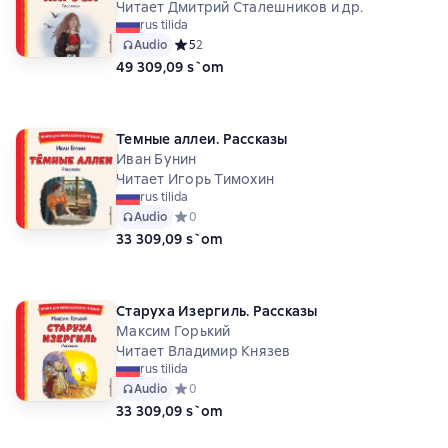
Читает Дмитрий Сталешников и др.
rus tilida
Audio
Средний рейтинг 5 на основе 2 оценок
5
2
49 309,09 s`om
Темные аллеи. Рассказы
Иван Бунин
Читает Игорь Тимохин
rus tilida
Audio
Средний рейтинг 0 на основе 0 оценок
0
33 309,09 s`om
Старуха Изергиль. Рассказы
Максим Горький
Читает Владимир Князев
rus tilida
Audio
Средний рейтинг 0 на основе 0 оценок
0
33 309,09 s`om