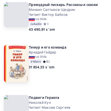
Премудрый пискарь. Рассказы и сказки
Михаил Салтыков-Щедрин
Читает Виктор Бабков
rus tilida
Audio
Средний рейтинг 0 на основе 0 оценок
0
43 490,91 s`om
Тимур и его команда
Аркадий Гайдар
rus tilida
Matn
Средний рейтинг 5 на основе 2 оценок
5
2
31 854,55 s`om
Подвиги Геракла
Николай Кун
Читает Максим Сергеев