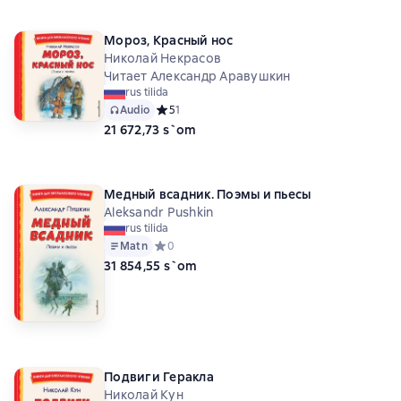
Мороз, Красный нос
Николай Некрасов
Читает Александр Аравушкин
rus tilida
Audio
Средний рейтинг 5 на основе 1 оценок
5
1
21 672,73 s`om
Медный всадник. Поэмы и пьесы
Aleksandr Pushkin
rus tilida
Matn
Средний рейтинг 0 на основе 0 оценок
0
31 854,55 s`om
Подвиги Геракла
Николай Кун