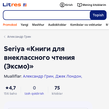
Kirish
Mening kitoblarim
Topish
Promokod
Yangi
Mashhur
Audiokitoblar
Komikslar va vebtunlar
Mo
Александр Грин
Seriya «Книги для
внеклассного чтения
(Эксмо)»
Mualliflar:
Александр Грин
Джек Лондон
Отфрид Пройслер
Aleksandr Pushkin
Кир Булычев
4,7
0
75
Алексей Константинович Толстой
Михаил Салтыков-Щедрин
Лев Толстой
156 baho
Izoh qoldirish
kitoblar
Антон Чехов
Ганс Христиан Андерсен
Федор Тютчев
Николай Гоголь
Иван Гончаров