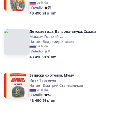
rus tilida
Audio
Средний рейтинг 5 на основе 1 оценок
5
1
43 490,91 s`om
Детские годы Багрова-внука. Сказки
Максим Горький va b.
Читает Владимир Князев
rus tilida
Audio
Средний рейтинг 0 на основе 0 оценок
0
43 490,91 s`om
Записки охотника. Муму
Иван Тургенев
Читает Дмитрий Сталешников
rus tilida
Audio
Средний рейтинг 5 на основе 2 оценок
5
2
43 490,91 s`om