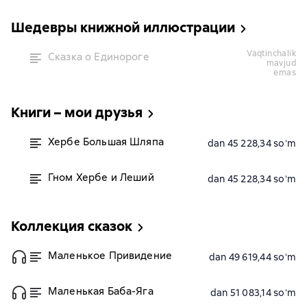
Шедевры книжной иллюстрации
vaqtinchalik
Сказка о Единороге
mavjud
emas
Книги – мои друзья
Хербе Большая Шляпа
dan 45 228,34 soʻm
Гном Хербе и Леший
dan 45 228,34 soʻm
Коллекция сказок
Маленькое Привидение
dan 49 619,44 soʻm
Маленькая Баба-Яга
dan 51 083,14 soʻm