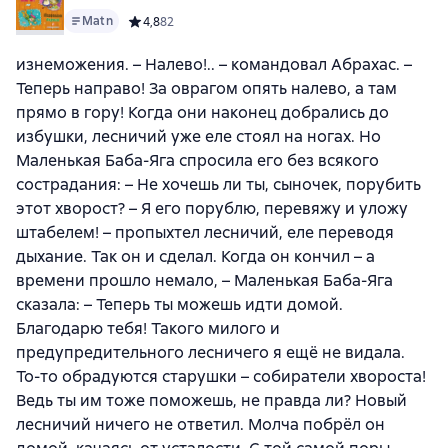
Matn
Средний рейтинг 4,8 на основе 82 оценок
4,8
82
изнеможения. – Налево!.. – командовал Абрахас. –
Теперь направо! За оврагом опять налево, а там
прямо в гору! Когда они наконец добрались до
избушки, лесничий уже еле стоял на ногах. Но
Маленькая Баба-Яга спросила его без всякого
сострадания: – Не хочешь ли ты, сыночек, порубить
этот хворост? – Я его порублю, перевяжу и уложу
штабелем! – пропыхтел лесничий, еле переводя
дыхание. Так он и сделал. Когда он кончил – а
времени прошло немало, – Маленькая Баба-Яга
сказала: – Теперь ты можешь идти домой.
Благодарю тебя! Такого милого и
предупредительного лесничего я ещё не видала.
То-то обрадуются старушки – собиратели хвороста!
Ведь ты им тоже поможешь, не правда ли? Новый
лесничий ничего не ответил. Молча побрёл он