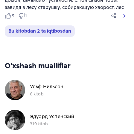
домой, качаясь от усталости. С той самой поры,
завидя в лесу старушку, собирающую хворост, лес
5
1
Bu kitobdan 2 ta iqtibosdan
O'xshash mualliflar
Ульф Нильсон
6 kitob
Эдуард Успенский
319 kitob