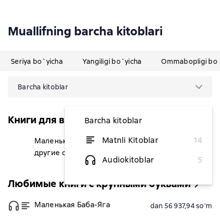
Muallifning barcha kitoblari
Seriya bo`yicha
Yangiligi bo`yicha
Ommabopligi bo`
Barcha kitoblar
Книги для внеклассного чтения (Эксмо)
Barcha kitoblar
Matnli Kitoblar
14
Маленькая Баба-Яга и
dan 32 055,04 soʻm
другие сказки
Audiokitoblar
5
Любимые книги с крупными буквами
Маленькая Баба-Яга
dan 56 937,94 soʻm