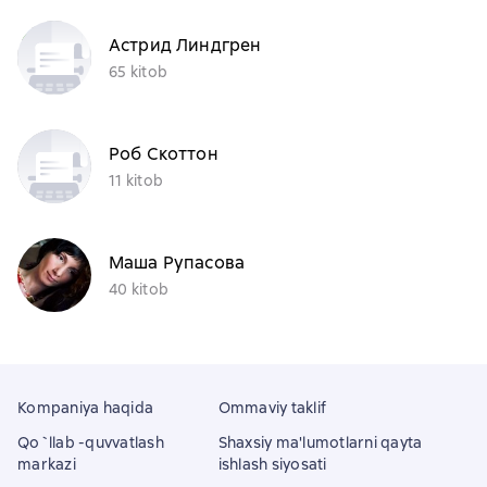
Астрид Линдгрен
65 kitob
Роб Скоттон
11 kitob
Маша Рупасова
40 kitob
Kompaniya haqida
Ommaviy taklif
Qo`llab -quvvatlash
Shaxsiy ma'lumotlarni qayta
markazi
ishlash siyosati