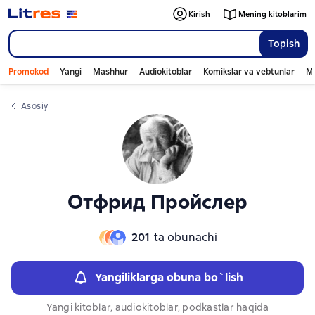
Слайдер с книгами
Слайдер с книгами
Kirish
Mening kitoblarim
Topish
Promokod
Yangi
Mashhur
Audiokitoblar
Komikslar va vebtunlar
Mo
Asosiy
Отфрид Пройслер
201
ta obunachi
Yangiliklarga obuna bo`lish
Yangi kitoblar, audiokitoblar, podkastlar haqida