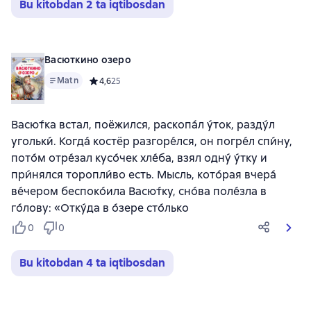
Bu kitobdan 2 ta iqtibosdan
Васюткино озеро
Matn
Средний рейтинг 4,6 на основе 25 оценок
4,6
25
Васю́тка встал, поёжился, раскопа́л у́ток, разду́л
угольки́. Когда́ костёр разгоре́лся, он погре́л спи́ну,
пото́м отре́зал кусо́чек хле́ба, взял одну́ у́тку и
при́нялся торопли́во есть. Мысль, кото́рая вчера́
ве́чером беспоко́ила Васю́тку, сно́ва поле́зла в
го́лову: «Отку́да в о́зере сто́лько
0
0
Bu kitobdan 4 ta iqtibosdan