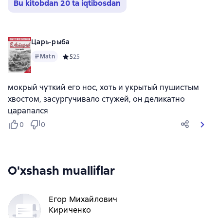
Bu kitobdan 20 ta iqtibosdan
Царь-рыба
Matn
Средний рейтинг 5 на основе 25 оценок
5
25
мокрый чуткий его нос, хоть и укрытый пушистым
хвостом, засургучивало стужей, он деликатно
царапался
0
0
O'xshash mualliflar
Егор Михайлович
Кириченко