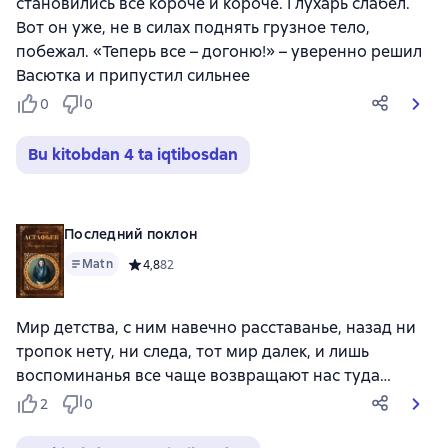
становились все короче и короче. Глухарь слабел.
Вот он уже, не в силах поднять грузное тело,
побежал. «Теперь все – догоню!» – уверенно решил
Васютка и припустил сильнее
0
0
Bu kitobdan 4 ta iqtibosdan
Последний поклон
Matn
Средний рейтинг 4,8 на основе 82 оценок
4,8
82
Мир детства, с ним навечно расставанье, назад ни
тропок нету, ни следа, тот мир далек, и лишь
воспоминанья все чаще возвращают нас туда…
2
0