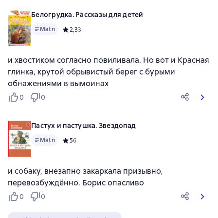
Белогрудка. Рассказы для детей
Matn
Средний рейтинг 2,3 на основе 3 оценок
2,3
3
и хвостиком согласно повиливала. Но вот и Красная
глинка, крутой обрывистый берег с бурыми
обнажениями в вымоинах
0
0
Пастух и пастушка. Звездопад
Matn
Средний рейтинг 5 на основе 6 оценок
5
6
и собаку, внезапно закаркала призывно,
перевозбуждённо. Борис опасливо
0
0