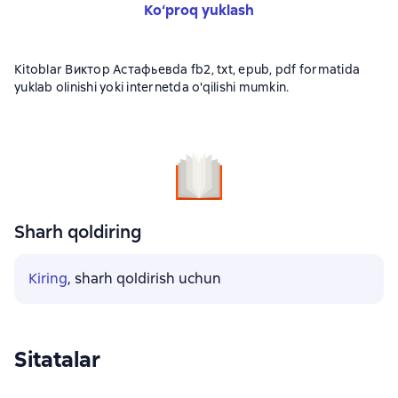
Ko‘proq yuklash
Kitoblar Виктор Астафьевda fb2, txt, epub, pdf formatida
yuklab olinishi yoki internetda o'qilishi mumkin.
Sharh qoldiring
Kiring
, sharh qoldirish uchun
Sitatalar