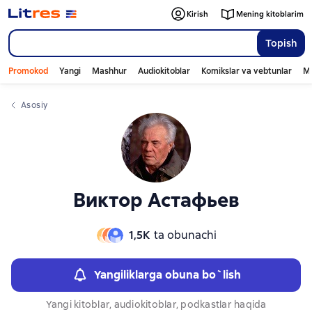
Слайдер с книгами
Слайдер с книгами
Kirish
Mening kitoblarim
Topish
Promokod
Yangi
Mashhur
Audiokitoblar
Komikslar va vebtunlar
Mo
Asosiy
Виктор Астафьев
1,5К
ta obunachi
Yangiliklarga obuna bo`lish
Yangi kitoblar, audiokitoblar, podkastlar haqida