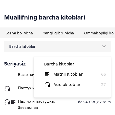
Muallifning barcha kitoblari
Seriya bo`yicha
Yangiligi bo`yicha
Ommabopligi bo`
Barcha kitoblar
Seriyasiz
Barcha kitoblar
Matnli Kitoblar
66
Васюткино озеро. Рассказы
dan 21 672,73 soʻm
Audiokitoblar
27
Пастух и пастушка
dan 47 854,55 soʻm
Пастух и пастушка.
dan 40 581,82 soʻm
Звездопад