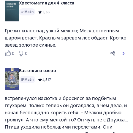
Хрестоматия для 4 класса
Matn
Средний рейтинг 3,3 на основе 8 оценок
3,3
8
Грезит колос над узкой межою; Месяц огненным
шаром встает, Красным заревом лес обдает. Кротко
звезд золотое сиянье,
0
0
Васюткино озеро
Matn
Средний рейтинг 4,5 на основе 17 оценок
4,5
17
встрепенулся Васютка и бросился за подбитым
глухарем. Только теперь он догадался, в чем дело, и
начал беспощадно корить себя: – Мелкой дробью
грохнул. А что ему мелкой-то? Он чуть не с Дружка…
Птица уходила небольшими перелетами. Они