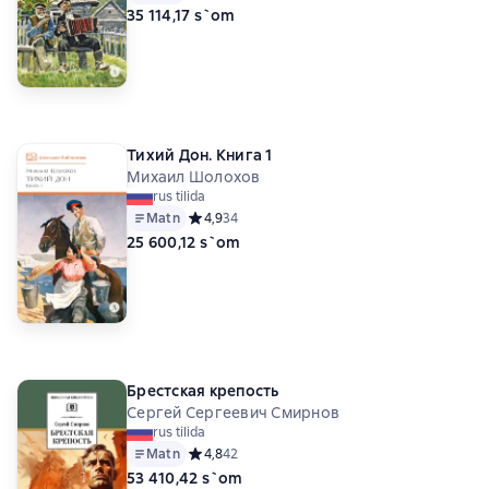
35 114,17 s`om
Тихий Дон. Книга 1
Михаил Шолохов
rus tilida
Matn
Средний рейтинг 4,9 на основе 34 оценок
4,9
34
25 600,12 s`om
Брестская крепость
Сергей Сергеевич Смирнов
rus tilida
Matn
Средний рейтинг 4,8 на основе 42 оценок
4,8
42
53 410,42 s`om