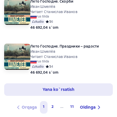
Лето Господне. Скорби
Иван Шмелёв
Читает Станислав Иванов
rus tilida
Audio
Средний рейтинг 5 на основе 6 оценок
5
6
46 692,04 s`om
Лето Господне. Праздники – радости
Иван Шмелёв
Читает Станислав Иванов
rus tilida
Audio
Средний рейтинг 5 на основе 4 оценок
5
4
46 692,04 s`om
Yana ko`rsatish
1
2
...
11
Orqaga
Oldinga