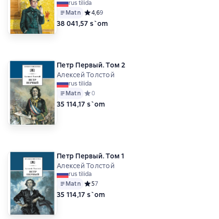
rus tilida
Matn
Средний рейтинг 4,6 на основе 9 оценок
4,6
9
38 041,57 s`om
Петр Первый. Том 2
Алексей Толстой
rus tilida
Matn
Средний рейтинг 0 на основе 0 оценок
0
35 114,17 s`om
Петр Первый. Том 1
Алексей Толстой
rus tilida
Matn
Средний рейтинг 5 на основе 7 оценок
5
7
35 114,17 s`om