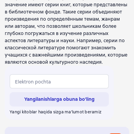
значение имеют серии книг, которые представлены
Николай Карамзин
Илья Ильф
Евгений Петров
в библиотечном фонде. Такие серии объединяют
Ганс Христиан Андерсен
Сергей Есенин
произведения по определённым темам, жанрам
Федор Тютчев
Николай Гоголь
или авторам, что позволяет школьникам более
Федор Достоевский
Иван Гончаров
глубоко погружаться в изучение различных
Василий Жуковский
Валентин Катаев
аспектов литературы и науки. Например, серии по
Юрий Бондарев
Aleksandr Belyayev
классической литературе помогают знакомить
Евгений Велтистов
Юрий Томин
учащихся с важнейшими произведениями, которые
Виктор Драгунский
Владислав Крапивин
являются основой культурного наследия.
Владимир Осипович Богомолов
Константин Воробьев
Владимир Тендряков
Александр Вампилов
Аркадий Аверченко
Elektron pochta
Гастон Леру
Иван Тургенев
Василь Быков
Владимир Короленко
Братья Гримм
Yangilanishlarga obuna bo'ling
Константин Станюкович
Иван Ильин
Виталий Губарев
Ирина Токмакова
Yangi kitoblar haqida sizga ma'lumot beramiz
Генри Уодсуорт Лонгфелло
Иван Бунин
Аркадий Гайдар
Александр Островский
Василий Шукшин
Иван Шмелёв
Виктор Астафьев