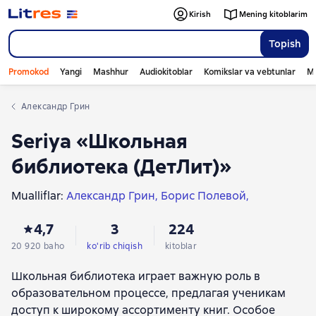
Kirish
Mening kitoblarim
Topish
Promokod
Yangi
Mashhur
Audiokitoblar
Komikslar va vebtunlar
Mo
Александр Грин
Seriya «Школьная
библиотека (ДетЛит)»
Mualliflar:
Александр Грин
Борис Полевой
Aleksandr Pushkin
Рувим Исаевич Фраерман
4,7
3
224
Оскар Уайльд
Софья Прокофьева
Всеволод Владимирович Крестовский
20 920 baho
ko'rib chiqish
kitoblar
Кир Булычев
Алексей Константинович Толстой
Школьная библиотека играет важную роль в
Михаил Салтыков-Щедрин
Лев Толстой
образовательном процессе, предлагая ученикам
Сельма Лагерлёф
Джонатан Свифт
доступ к широкому ассортименту книг. Особое
Борис Васильев
Михаил Шолохов
Антон Чехов