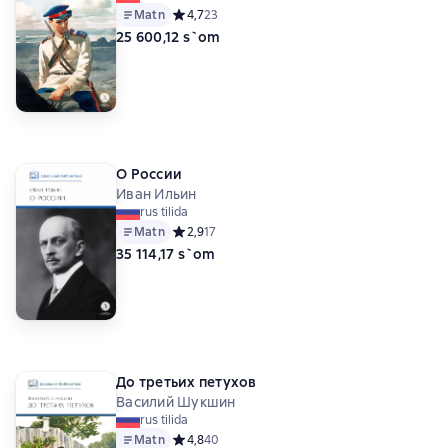
Matn
Средний рейтинг 4,7 на основе 23 оценок
4,7
23
25 600,12 s`om
О России
Иван Ильин
rus tilida
Matn
Средний рейтинг 2,9 на основе 17 оценок
2,9
17
35 114,17 s`om
До третьих петухов
Василий Шукшин
rus tilida
Matn
Средний рейтинг 4,8 на основе 40 оценок
4,8
40