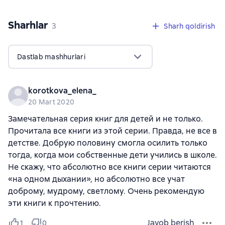
Sharhlar
,
3 sharhlar
3
Sharh qoldirish
Dastlab mashhurlari
korotkova_elena_
20 Mart 2020
Замечательная серия книг для детей и не только.
Прочитала все книги из этой серии. Правда, не все в
детстве. Добрую половину смогла осилить только
тогда, когда мои собственные дети учились в школе.
Не скажу, что абсолютно все книги серии читаются
«на одном дыхании», но абсолютно все учат
доброму, мудрому, светлому. Очень рекомендую
эти книги к прочтению.
Javob berish
1
0