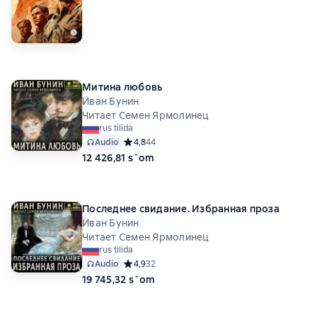
Митина любовь
Иван Бунин
Читает Семен Ярмолинец
rus tilida
Audio
Средний рейтинг 4,8 на основе 44 оценок
4,8
44
12 426,81 s`om
Последнее свидание. Избранная проза
Иван Бунин
Читает Семен Ярмолинец
rus tilida
Audio
Средний рейтинг 4,9 на основе 32 оценок
4,9
32
19 745,32 s`om