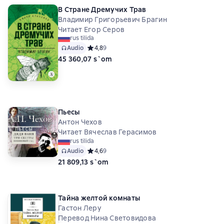
В Стране Дремучих Трав
Владимир Григорьевич Брагин
Читает Егор Серов
rus tilida
Audio
Средний рейтинг 4,8 на основе 9 оценок
4,8
9
45 360,07 s`om
Пьесы
Антон Чехов
Читает Вячеслав Герасимов
rus tilida
Audio
Средний рейтинг 4,6 на основе 9 оценок
4,6
9
21 809,13 s`om
Тайна желтой комнаты
Гастон Леру
Перевод Нина Световидова