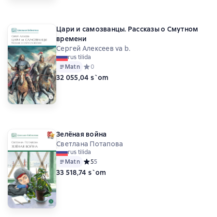
Ирина Анатольевна Андрианова
Татьяна Пономарева
Виктор Владимирович Лунин
Цари и самозванцы. Рассказы о Смутном
Владимир Маяковский
Светлана Потапова
времени
Сергей Алексеев va b.
rus tilida
Matn
Средний рейтинг 0 на основе 0 оценок
0
32 055,04 s`om
Зелёная война
Светлана Потапова
rus tilida
Matn
Средний рейтинг 5 на основе 5 оценок
5
5
33 518,74 s`om