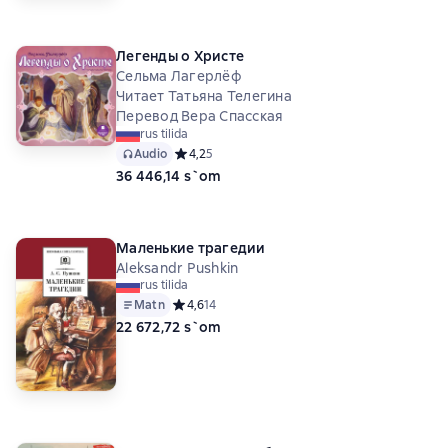
Легенды о Христе
Сельма Лагерлёф
Читает Татьяна Телегина
Перевод Вера Спасская
rus tilida
Audio
Средний рейтинг 4,2 на основе 5 оценок
4,2
5
36 446,14 s`om
Маленькие трагедии
Aleksandr Pushkin
rus tilida
Matn
Средний рейтинг 4,6 на основе 14 оценок
4,6
14
22 672,72 s`om