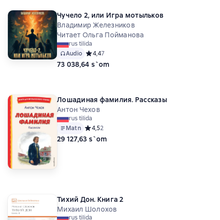
Чучело 2, или Игра мотыльков
Владимир Железников
Читает Ольга Пойманова
rus tilida
Audio
Средний рейтинг 4,4 на основе 7 оценок
4,4
7
73 038,64 s`om
Лошадиная фамилия. Рассказы
Антон Чехов
rus tilida
Matn
Средний рейтинг 4,5 на основе 2 оценок
4,5
2
29 127,63 s`om
Тихий Дон. Книга 2
Михаил Шолохов
rus tilida