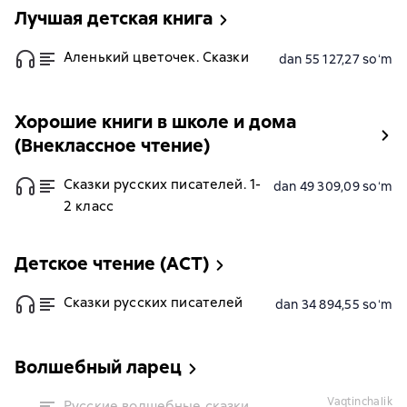
Лучшая детская книга
Аленький цветочек. Сказки
dan 55 127,27 soʻm
Хорошие книги в школе и дома
(Внеклассное чтение)
Сказки русских писателей. 1-
dan 49 309,09 soʻm
2 класс
Детское чтение (АСТ)
Сказки русских писателей
dan 34 894,55 soʻm
Волшебный ларец
vaqtinchalik
Русские волшебные сказки