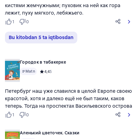
кистями жемчужными; пуховик на ней как гора
лежит, пуху мягкого, лебяжьего.
1
0
Bu kitobdan 5 ta iqtibosdan
Городок в табакерке
Matn
Средний рейтинг 4,4 на основе 5 оценок
4,4
5
Петербург наш уже славился в целой Европе своею
красотой, хотя и далеко ещё не был таким, каков
теперь. Тогда на проспектах Васильевского острова
1
0
Аленький цветочек. Сказки