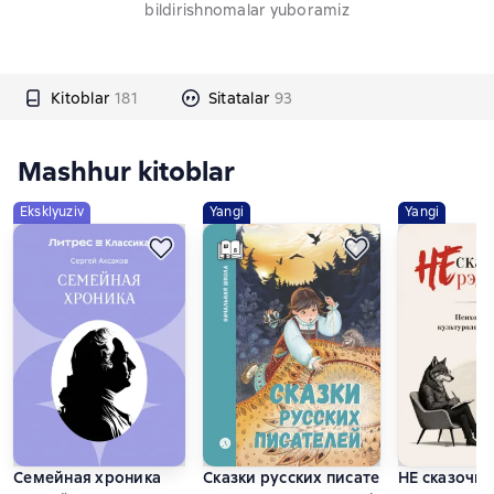
bildirishnomalar yuboramiz
Kitoblar
181
Sitatalar
93
Mashhur kitoblar
Eksklyuziv
Yangi
Yangi
Семейная хроника
Сказки русских писателей
НЕ сказочны