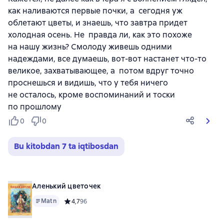
как наливаются первые почки, а сегодня уж
облетают цветы, и знаешь, что завтра придет
холодная осень. Не правда ли, как это похоже
на нашу жизнь? Смолоду живешь одними
надеждами, все думаешь, вот-вот настанет что-то
великое, захватывающее, а потом вдруг точно
проснешься и видишь, что у тебя ничего
не осталось, кроме воспоминаний и тоски
по прошлому
0
0
Bu kitobdan 7 ta iqtibosdan
Аленький цветочек
Matn
Средний рейтинг 4,7 на основе 96 оценок
4,7
96