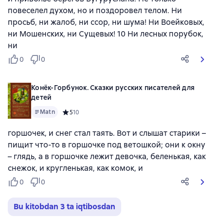
повеселел духом, но и поздоровел телом. Ни
просьб, ни жалоб, ни ссор, ни шума! Ни Воейковых,
ни Мошенских, ни Сущевых! 10 Ни лесных порубок,
ни
0
0
Конёк-Горбунок. Сказки русских писателей для
детей
Matn
Средний рейтинг 5 на основе 10 оценок
5
10
горшочек, и снег стал таять. Вот и слышат старики –
пищит что-то в горшочке под ветошкой; они к окну
– глядь, а в горшочке лежит девочка, беленькая, как
снежок, и кругленькая, как комок, и
0
0
Bu kitobdan 3 ta iqtibosdan