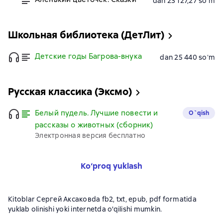
dan 23 127,27 soʻm
Школьная библиотека (ДетЛит)
Детские годы Багрова-внука
dan 25 440 soʻm
Русская классика (Эксмо)
Белый пудель. Лучшие повести и
O`qish
рассказы о животных (сборник)
Электронная версия бесплатно
Ko‘proq yuklash
Kitoblar Сергей Аксаковda fb2, txt, epub, pdf formatida
yuklab olinishi yoki internetda o'qilishi mumkin.