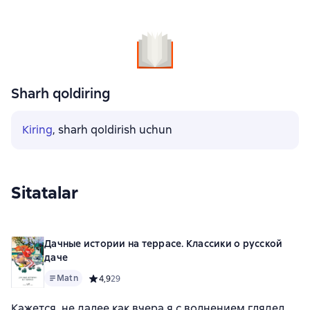
Sharh qoldiring
Kiring
, sharh qoldirish uchun
Sitatalar
Дачные истории на террасе. Классики о русской
даче
Matn
Средний рейтинг 4,9 на основе 29 оценок
4,9
29
Кажется, не далее как вчера я с волнением глядел,