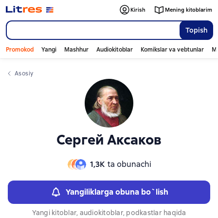
Слайдер с книгами
Слайдер с книгами
Kirish
Mening kitoblarim
Topish
Promokod
Yangi
Mashhur
Audiokitoblar
Komikslar va vebtunlar
Mo
Asosiy
Сергей Аксаков
1,3К
ta obunachi
Yangiliklarga obuna bo`lish
Yangi kitoblar, audiokitoblar, podkastlar haqida