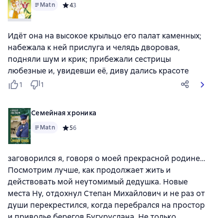
Matn
Средний рейтинг 4 на основе 3 оценок
4
3
Идёт она на высокое крыльцо его палат каменных;
набежала к ней прислуга и челядь дворовая,
подняли шум и крик; прибежали сестрицы
любезные и, увидевши её, диву дались красоте
1
1
Семейная хроника
Matn
Средний рейтинг 5 на основе 6 оценок
5
6
заговорился я, говоря о моей прекрасной родине…
Посмотрим лучше, как продолжает жить и
действовать мой неутомимый дедушка. Новые
места Ну, отдохнул Степан Михайлович и не раз от
души перекрестился, когда перебрался на простор
и приволье берегов Бугуруслана. Не только