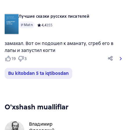
Лучшие сказки русских писателей
Matn
Средний рейтинг 4,4 на основе 355 оценок
4,4
355
замахал. Вот он подошел к аманату, сгреб его в
лапы и запустил когти
19
3
Bu kitobdan 5 ta iqtibosdan
O'xshash mualliflar
Владимир