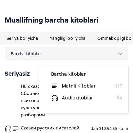
Muallifning barcha kitoblari
Seriya bo`yicha
Yangiligi bo`yicha
Ommabopligi bo`
Barcha kitoblar
Seriyasiz
Barcha kitoblar
Matnli Kitoblar
117
НЕ сказочный рэд флаг.
dan 31 854,55 soʻm
Сборник сказок с
Audiokitoblar
64
психологическими и
культурологическими
разборами
Сказки русских писателей
dan 31 854,55 soʻm