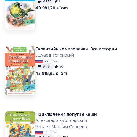
Matn
Средний рейтинг 1 на основе 1 оценок
1
1
40 981,20 s`om
Гарантийные человечки. Все истории
Эдуард Успенский
rus tilida
Matn
Средний рейтинг 5 на основе 3 оценок
5
3
43 918,92 s`om
Приключения попугая Кеши
Александр Курляндский
Читает Максим Сергеев
rus tilida