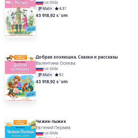
rus tilida
Matn
Средний рейтинг 4,3 на основе 7 оценок
4,3
7
43 918,92 s`om
Добрая хозяюшка. Сказки и рассказы
Валентина Осеева
rus tilida
Matn
Средний рейтинг 5 на основе 2 оценок
5
2
43 918,92 s`om
Чижик-пыжик
Евгений Пермяк
rus tilida