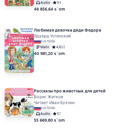
Audio
Средний рейтинг 5 на основе 4 оценок
5
4
46 856,64 s`om
Любимая девочка дяди Федора
Эдуард Успенский
rus tilida
Matn
Средний рейтинг 4,6 на основе 32 оценок
4,6
32
40 981,20 s`om
Рассказы про животных для детей
Борис Житков
Читает Иван Букчин
rus tilida
Audio
Средний рейтинг 5 на основе 7 оценок
5
7
55 669,80 s`om