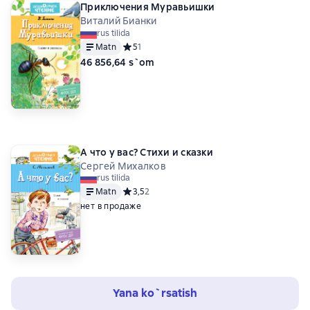
Приключения Муравьишки
Виталий Бианки
rus tilida
Matn
Средний рейтинг 5 на основе 1 оценок
5
1
46 856,64 s`om
А что у вас? Стихи и сказки
Сергей Михалков
rus tilida
Matn
Средний рейтинг 3,5 на основе 2 оценок
3,5
2
нет в продаже
Yana ko`rsatish