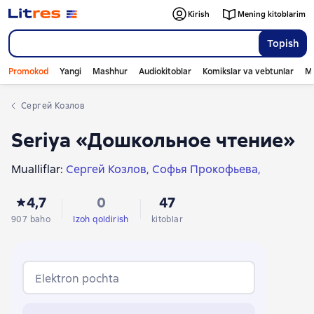
Kirish
Mening kitoblarim
Topish
Promokod
Yangi
Mashhur
Audiokitoblar
Komikslar va vebtunlar
Mo
Сергей Козлов
Seriya «Дошкольное чтение»
Mualliflar:
Сергей Козлов
Софья Прокофьева
Кир Булычев
Лев Толстой
Любовь Воронкова
4,7
0
47
Сельма Лагерлёф
Ганс Христиан Андерсен
Виктор Драгунский
Андрей Платонов
907 baho
Izoh qoldirish
kitoblar
Аркадий Аверченко
Эрнст Теодор Амадей Гофман
Сергей Михалков
Виталий Губарев
Ирина Токмакова
Корней Чуковский
Elektron pochta
Максим Горький
Владимир Железников
Леонид Пантелеев
Валентина Осеева