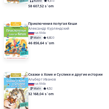
Audio
Средний рейтинг 4,5 на основе 13 оценок
4,5
13
58 607,52 s`om
Приключения попугая Кеши
Александр Курляндский
rus tilida
Matn
Средний рейтинг 4,8 на основе 20 оценок
4,8
20
46 856,64 s`om
Сказки о Хоме и Суслике и другие истории
Альберт Иванов
rus tilida
Matn
Средний рейтинг 4,5 на основе 2 оценок
4,5
2
32 168,04 s`om