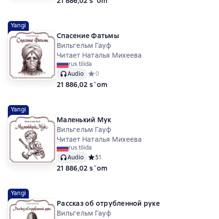
21 886,02 s`om
Yangi
Спасение Фатьмы
Вильгельм Гауф
Читает Наталья Михеева
rus tilida
Audio
Средний рейтинг 0 на основе 0 оценок
0
21 886,02 s`om
Yangi
Маленький Мук
Вильгельм Гауф
Читает Наталья Михеева
rus tilida
Audio
Средний рейтинг 5 на основе 1 оценок
5
1
21 886,02 s`om
Yangi
Рассказ об отрубленной руке
Вильгельм Гауф