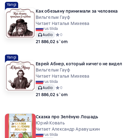
Yangi
Как обезьяну принимали за человека
Вильгельм Гауф
Читает Наталья Михеева
rus tilida
Audio
Средний рейтинг 0 на основе 0 оценок
0
21 886,02 s`om
Yangi
Еврей Абнер, который ничего не видел
Вильгельм Гауф
Читает Наталья Михеева
rus tilida
Audio
Средний рейтинг 0 на основе 0 оценок
0
21 886,02 s`om
Сказка про Зелёную Лошадь
Юрий Коваль
Читает Александр Аравушкин
rus tilida