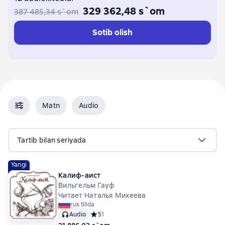
329 362,48 s`om
387 485,34 s`om
Sotib olish
Matn
Audio
Tartib bilan seriyada
Yangi
Калиф-аист
Вильгельм Гауф
Читает Наталья Михеева
rus tilida
Audio
Средний рейтинг 5 на основе 1 оценок
5
1