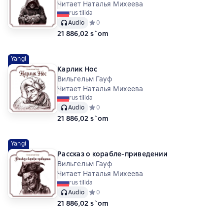
Читает Наталья Михеева
rus tilida
Audio
Средний рейтинг 0 на основе 0 оценок
0
21 886,02 s`om
Yangi
Карлик Нос
Вильгельм Гауф
Читает Наталья Михеева
rus tilida
Audio
Средний рейтинг 0 на основе 0 оценок
0
21 886,02 s`om
Yangi
Рассказ о корабле-приведении
Вильгельм Гауф
Читает Наталья Михеева
rus tilida
Audio
Средний рейтинг 0 на основе 0 оценок
0
21 886,02 s`om