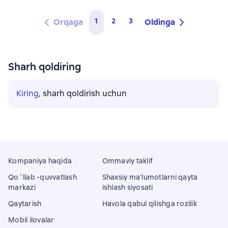
1
2
3
Orqaga
Oldinga
Sharh qoldiring
Kiring
, sharh qoldirish uchun
Kompaniya haqida
Ommaviy taklif
Qo`llab -quvvatlash
Shaxsiy ma'lumotlarni qayta
markazi
ishlash siyosati
Qaytarish
Havola qabul qilishga rozilik
Mobil ilovalar