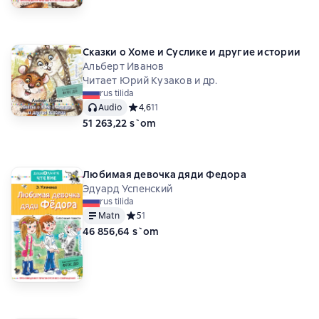
Сказки о Хоме и Суслике и другие истории
Альберт Иванов
Читает Юрий Кузаков и др.
rus tilida
Audio
Средний рейтинг 4,6 на основе 11 оценок
4,6
11
51 263,22 s`om
Любимая девочка дяди Федора
Эдуард Успенский
rus tilida
Matn
Средний рейтинг 5 на основе 1 оценок
5
1
46 856,64 s`om