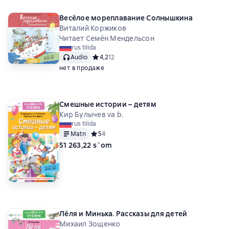
Весёлое мореплавание Солнышкина
Виталий Коржиков
Читает Семён Мендельсон
rus tilida
Audio
Средний рейтинг 4,2 на основе 12 оценок
4,2
12
нет в продаже
Смешные истории – детям
Кир Булычев va b.
rus tilida
Matn
Средний рейтинг 5 на основе 4 оценок
5
4
51 263,22 s`om
Лёля и Минька. Рассказы для детей
Михаил Зощенко