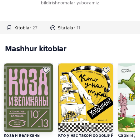
bildirishnomalar yuboramiz
Kitoblar
27
Sitatalar
11
Mashhur kitoblar
Коза и великаны
Кто у нас такой хороший?
Сэры и д