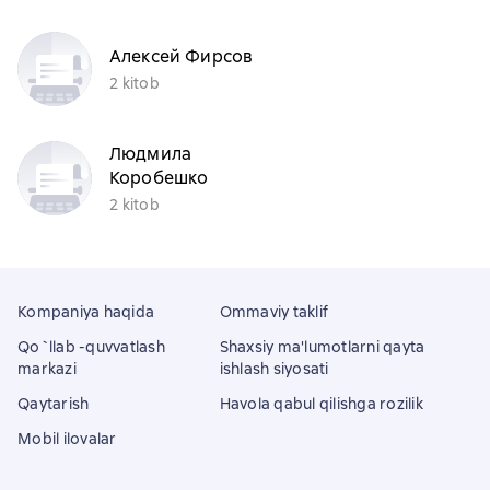
Алексей Фирсов
2 kitob
Людмила
Коробешко
2 kitob
Kompaniya haqida
Ommaviy taklif
Qo`llab -quvvatlash
Shaxsiy ma'lumotlarni qayta
markazi
ishlash siyosati
Qaytarish
Havola qabul qilishga rozilik
Mobil ilovalar