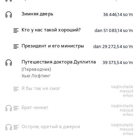
Зимняя дверь
36 446,14 soʻm
Кто у нас такой хороший?
dan 51 083,14 soʻm
Президент и его министры
dan 29 272,54 soʻm
Путешествия доктора Дуллитла
39 373,54 soʻm
(Переводчик)
Хью Лофтинг
vaqtinchalik
Я бы так не смог
mavjud
emas
vaqtinchalik
Брат-юннат
mavjud
emas
vaqtinchalik
Остров, одетый в джерси
mavjud
emas