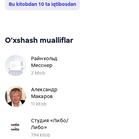
Bu kitobdan 10 ta iqtibosdan
O'xshash mualliflar
Райнхольд
Месснер
2 kitob
Александр
Макаров
11 kitob
Студия «Либо/
Либо»
794 kitob