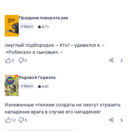
Праздник поворота рек
Matn
Средний рейтинг 4,7 на основе 3 оценок
4,7
3
смуглый подбородок. – Кто? – удивился я. –
«Робинзон и сыновья», –
0
0
Рядовой Горилла
Matn
Средний рейтинг 4,4 на основе 5 оценок
4,4
5
Изнеженные чтением солдаты не смогут отразить
нападение врага в случае его нападения!
12
0