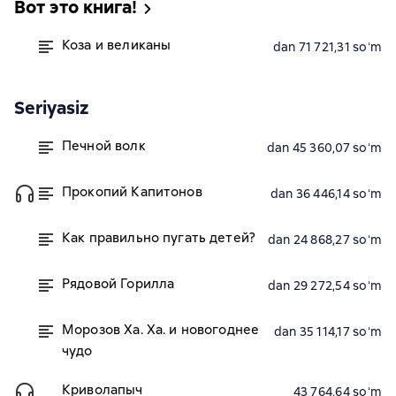
Вот это книга!
Коза и великаны
dan 71 721,31 soʻm
Seriyasiz
Печной волк
dan 45 360,07 soʻm
Прокопий Капитонов
dan 36 446,14 soʻm
Как правильно пугать детей?
dan 24 868,27 soʻm
Рядовой Горилла
dan 29 272,54 soʻm
Морозов Ха. Ха. и новогоднее
dan 35 114,17 soʻm
чудо
Криволапыч
43 764,64 soʻm