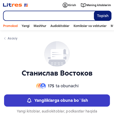
Слайдер с книгами
Слайдер с книгами
Kirish
Mening kitoblarim
Topish
Promokod
Yangi
Mashhur
Audiokitoblar
Komikslar va vebtunlar
Mo
Asosiy
Станислав Востоков
175
ta obunachi
Yangiliklarga obuna bo`lish
Yangi kitoblar, audiokitoblar, podkastlar haqida