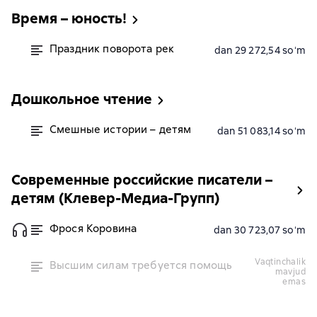
Время – юность!
Праздник поворота рек
dan 29 272,54 soʻm
Дошкольное чтение
Смешные истории – детям
dan 51 083,14 soʻm
Современные российские писатели –
детям (Клевер-Медиа-Групп)
Фрося Коровина
dan 30 723,07 soʻm
vaqtinchalik
Высшим силам требуется помощь
mavjud
emas