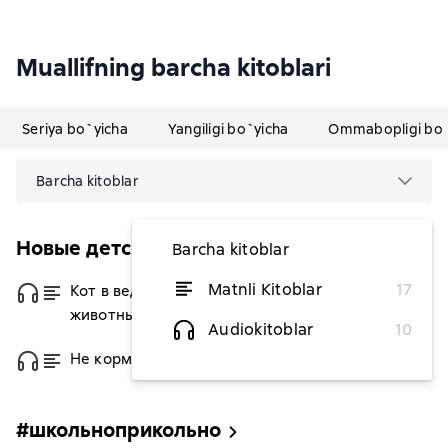
Muallifning barcha kitoblari
Seriya bo`yicha
Yangiligi bo`yicha
Ommabopligi bo`
Barcha kitoblar
Новые детские книжки
Barcha kitoblar
Matnli Kitoblar
17
Кот в ведре. Рассказы о
dan 43 764,64 soʻm
животных
Audiokitoblar
10
Не кормить и не дразнить!
dan 36 446,14 soʻm
#школьноприкольно