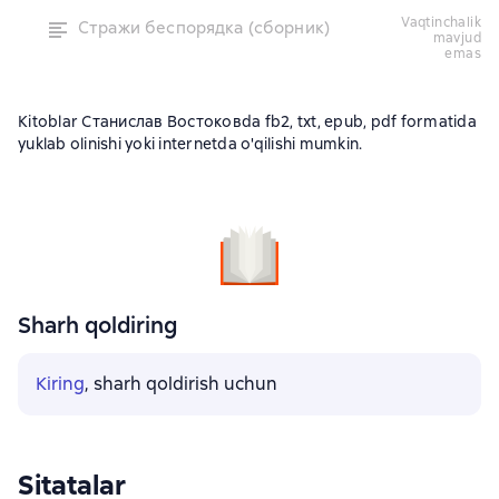
vaqtinchalik
Стражи беспорядка (сборник)
mavjud
emas
Kitoblar Станислав Востоковda fb2, txt, epub, pdf formatida
yuklab olinishi yoki internetda o'qilishi mumkin.
Sharh qoldiring
Kiring
, sharh qoldirish uchun
Sitatalar