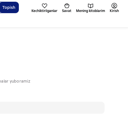
Topish
Kechiktirilganlar
Savat
Mening kitoblarim
Kirish
omalar yuboramiz