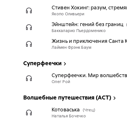
Стивен Хокинг: разум, стрем
Якопо Оливьери
Эйнштейн: гений без границ
Баккаларио Пьердоменико
Жизнь и приключения Санта 
Лаймен Фрэнк Баум
Суперфеечки
Суперфеечки. Мир волшебст
Олег Рой
Волшебные путешествия (АСТ)
Котоваська
(Чтец)
Наталья Бочечко