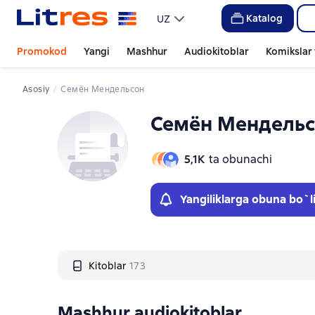
Слайдер с книгами
Katalog
UZ
Promokod
Yangi
Mashhur
Audiokitoblar
Komikslar 
Asosiy
Семён Мендельсон
Семён Мендельс
5,1К
ta obunachi
Yangiliklarga obuna bo`l
Kitoblar
173
Mashhur audiokitoblar