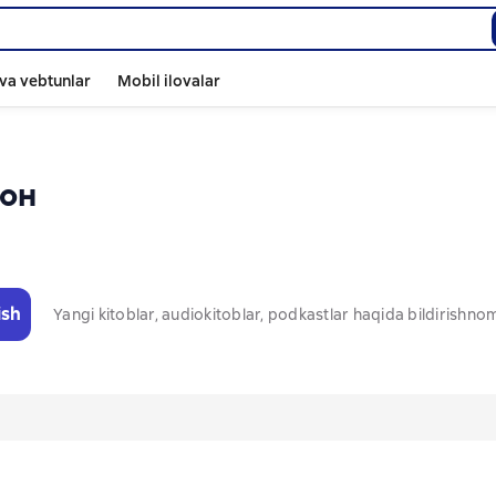
va vebtunlar
Mobil ilovalar
он
ish
Yangi kitoblar, audiokitoblar, podkastlar haqida bildirishn