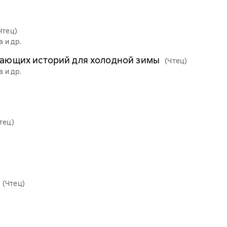
Чтец)
 и др.
евающих историй для холодной зимы
(Чтец)
 и др.
тец)
(Чтец)