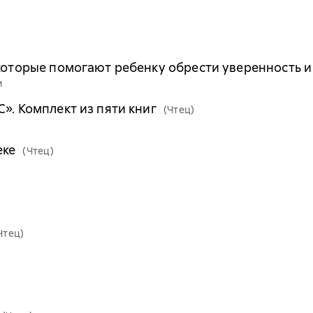
 которые помогают ребенку обрести уверенность 
и
». Комплект из пяти книг
(Чтец)
еке
(Чтец)
Чтец)