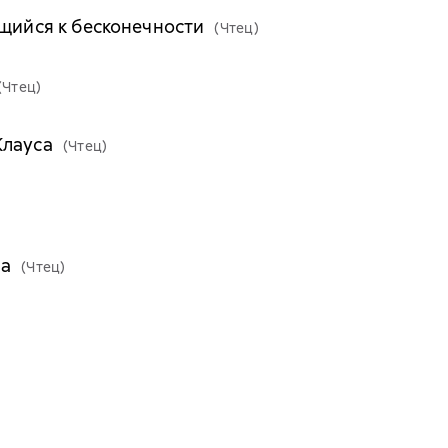
ящийся к бесконечности
(Чтец)
(Чтец)
Клауса
(Чтец)
ва
(Чтец)