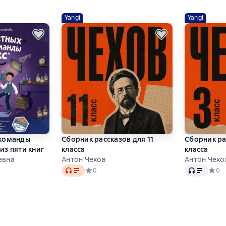
Yangi
Yangi
 команды
Сборник рассказов для 11
Сборник ра
из пяти книг
класса
класса
евна
Антон Чехов
Антон Чехо
Audio
Audio
Средний рейтинг 0 на основе 0 оценок
0
Средн
0
тинг 0 на основе 0 оценок