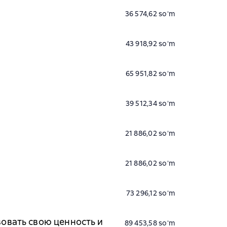
36 574,62 soʻm
43 918,92 soʻm
65 951,82 soʻm
39 512,34 soʻm
21 886,02 soʻm
21 886,02 soʻm
73 296,12 soʻm
вовать свою ценность и
89 453,58 soʻm