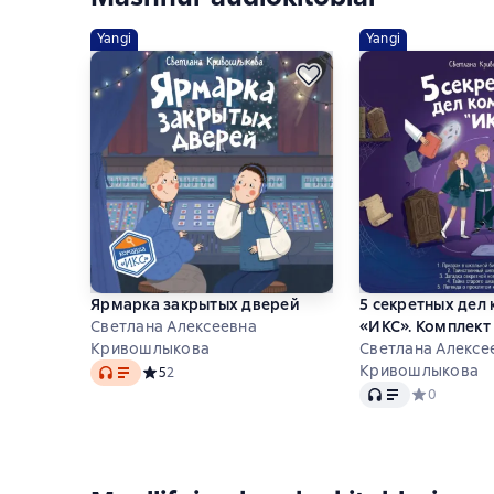
Yangi
Yangi
Ярмарка закрытых дверей
5 секретных дел
Светлана Алексеевна
«ИКС». Комплект 
Кривошлыкова
Светлана Алексе
Audio
Кривошлыкова
Средний рейтинг 5 на основе 2 оценок
5
2
Audio
Средний рей
0