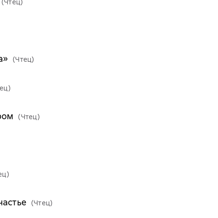
(Чтец)
а»
(Чтец)
ец)
ром
(Чтец)
ец)
частье
(Чтец)