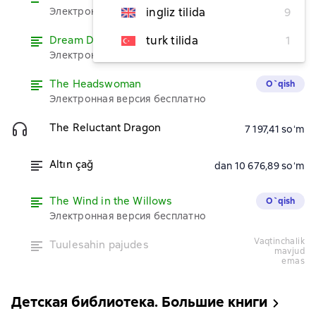
Электронная версия бесплатно
ingliz tilida
9
Dream Days
turk tilida
1
O`qish
Электронная версия бесплатно
The Headswoman
O`qish
Электронная версия бесплатно
The Reluctant Dragon
7 197,41 soʻm
Altın çağ
dan 10 676,89 soʻm
The Wind in the Willows
O`qish
Электронная версия бесплатно
vaqtinchalik
Tuulesahin pajudes
mavjud
emas
Детская библиотека. Большие книги