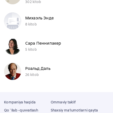
302 kitob
Михаэль Энде
8 kitob
Сара Пеннипакер
5 kitob
Роальд Даль
26 kitob
Kompaniya haqida
Ommaviy taklif
Qo`llab -quvvatlash
Shaxsiy ma'lumotlarni qayta