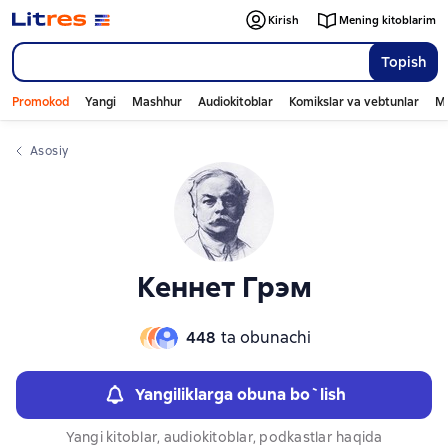
Слайдер с книгами
Слайдер с книгами
Kirish
Mening kitoblarim
Topish
Promokod
Yangi
Mashhur
Audiokitoblar
Komikslar va vebtunlar
Mo
Asosiy
Кеннет Грэм
448
ta obunachi
Yangiliklarga obuna bo`lish
Yangi kitoblar, audiokitoblar, podkastlar haqida