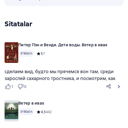
Sitatalar
Питер Пэн и Венди. Дети воды. Ветер в ивах
Matn
Средний рейтинг 5 на основе 7 оценок
5
7
сделаем вид, будто мы прячемся вон там, среди
зарослей сахарного тростника, и посмотрим, как
1
0
Ветер в ивах
Matn
Средний рейтинг 4,5 на основе 442 оценок
4,5
442