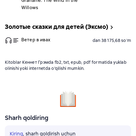
Grahame. The Wind in the
Willows
Золотые сказки для детей (Эксмо)
Ветер в ивах
dan 38 175,68 soʻm
Kitoblar Кеннет Грэмda fb2, txt, epub, pdf formatida yuklab
olinishi yoki internetda o'qilishi mumkin.
Sharh qoldiring
Kiring
, sharh qoldirish uchun