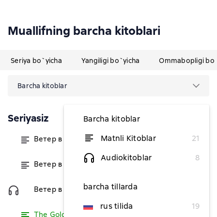
Muallifning barcha kitoblari
Seriya bo`yicha
Yangiligi bo`yicha
Ommabopligi bo`
Barcha kitoblar
Seriyasiz
Barcha kitoblar
Matnli Kitoblar
21
Ветер в ивах
dan 32 168,04 soʻm
Audiokitoblar
8
Ветер в ивах
dan 21 886,02 soʻm
barcha tillarda
Ветер в ивах
39 512,34 soʻm
rus tilida
19
The Golden Age
O`qish