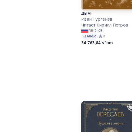
Дым
Иван Тургенев
Читает Кирилл Петров
rus tilida
Audio
Средний рейтинг 0
0
34 763,64 s`om