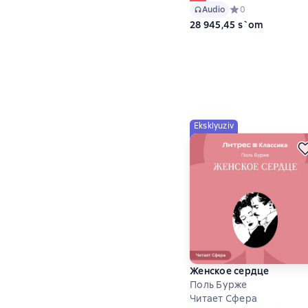
Audio
Средний рейтинг 0
0
28 945,45 s`om
Eksklyuziv
Женское сердце
Поль Бурже
Читает Сфера