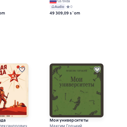
rus tilida
ий рейтинг 0 на основе 0 оценок
Audio
Средний рейтинг 0 на основе 0 оце
0
`om
49 309,09 s`om
зда
Мои университеты
лександрович
Максим Горький