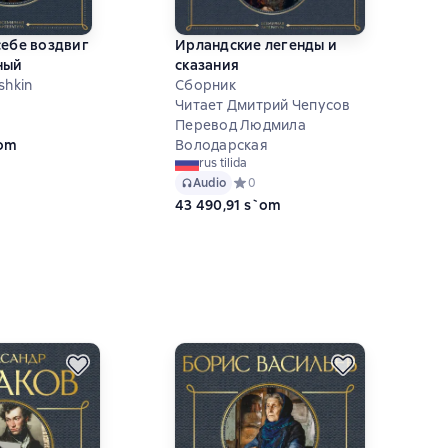
себе воздвиг
Ирландские легенды и
ный
сказания
shkin
Сборник
Читает Дмитрий Чепусов
ий рейтинг 0 на основе 0 оценок
Перевод Людмила
`om
Володарская
rus tilida
Audio
Средний рейтинг 0 на основе 0 оце
0
43 490,91 s`om