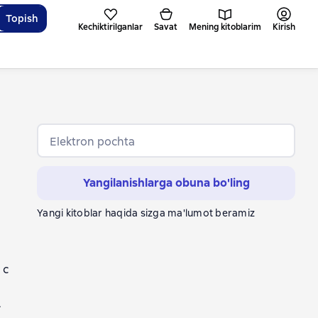
Topish
Kechiktirilganlar
Savat
Mening kitoblarim
Kirish
Elektron pochta
Yangilanishlarga obuna bo'ling
Yangi kitoblar haqida sizga ma'lumot beramiz
и
 с
.