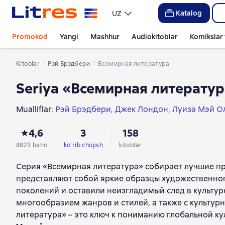
Katalog
UZ
Promokod
Yangi
Mashhur
Audiokitoblar
Komikslar 
Kitoblar
Рэй Брэдбери
Всемирная литература
Seriya «Всемирная литерату
Mualliflar:
Рэй Брэдбери
Джек Лондон
Луиза Мэй О
Jyul Vern
Говард Филлипс Лавкрафт
Лев Толстой
Эд
4,6
3
158
Борис Васильев
Владимир Орлов
Антон Чехов
Брэ
Ганс Христиан Андерсен
Николай Костомаров
Оси
8823 baho
ko'rib chiqish
kitoblar
Николай Гоголь
Федор Достоевский
Теодор Драйз
Серия «Всемирная литература» собирает лучшие про
Василий Жуковский
Софокл
Жорж Оруэлл
Антон М
представляют собой яркие образцы художественно
Виктор Гюго
Эрнст Теодор Амадей Гофман
Иван Ту
поколений и оставили неизгладимый след в культур
Владимир Короленко
Омар Хайям
Эдуард Асадов
многообразием жанров и стилей, а также с культу
Редьярд Джозеф Киплинг
Александр Островский
И
литература» – это ключ к пониманию глобальной ку
Вирджиния Вулф
Владимир Железников
Конфуций