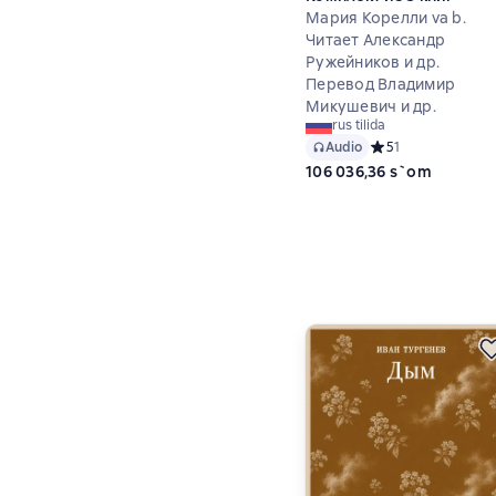
Мария Корелли va b.
Читает Александр
Ружейников и др.
Перевод Владимир
Микушевич и др.
rus tilida
Audio
Средний рейтинг 5 
5
1
106 036,36 s`om