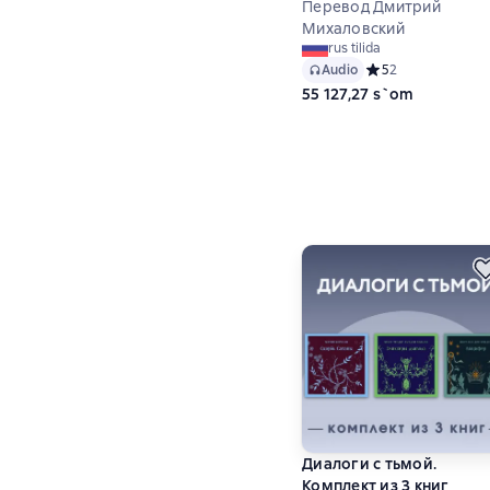
Перевод Дмитрий
Михаловский
rus tilida
Audio
Средний рейтинг 5
5
2
55 127,27 s`om
Диалоги с тьмой.
Комплект из 3 книг