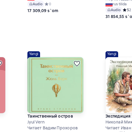
 на основе 0 оценок
Audio
Средний рейтинг 0 на основе 0 оценок
0
rus tilida
Audio
Средн
5
2
17 309,09 s`om
31 854,55 s`
Yangi
Yangi
Таинственный остров
Экспедиция 
Jyul Vern
Николай Ми
Читает Вадим Прохоров
Читает Иван