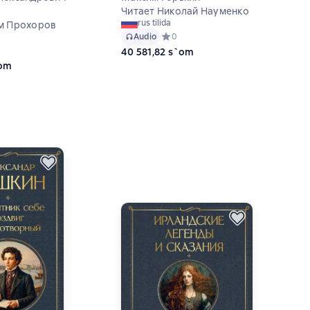
Читает Николай Науменко
rus tilida
м Прохоров
Audio
Средний рейтинг 0 на основе 0 оце
0
ий рейтинг 0 на основе 0 оценок
40 581,82 s`om
`om