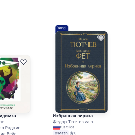
Yangi
видимка
Избранная лирика
лс
Федор Тютчев va b.
rus tilida
лл Радциг
Matn
Средний рейтинг 0 на основе 0 оце
0
ид Вейс