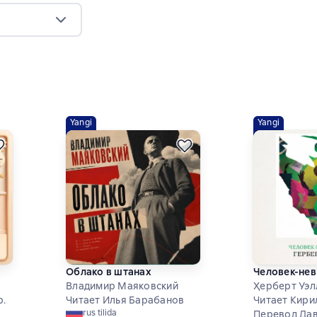
Yangi
Yangi
Облако в штанах
Человек-не
Владимир Маяковский
Ҳерберт Уэл
р.
Читает Илья Барабанов
Читает Кири
rus tilida
Перевод Дав