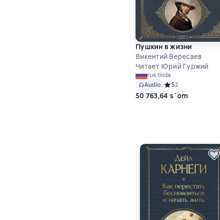
Пушкин в жизни
Викентий Вересаев
Читает Юрий Гуржий
rus tilida
Audio
Средний рейтинг 5
5
2
50 763,64 s`om