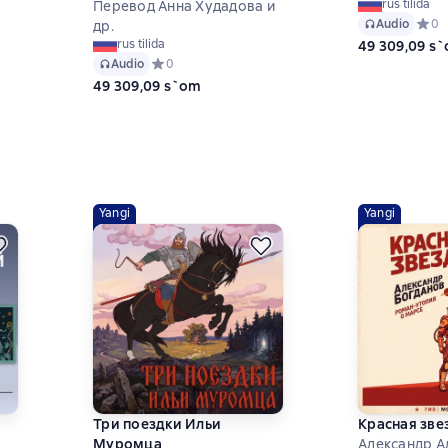
rus tilida
Перевод Анна Худадова и
Audio
Средн
0
др.
rus tilida
49 309,09 s
 на основе 2 оценок
Audio
Средний рейтинг 0 на основе 0 оценок
0
49 309,09 s`om
Yangi
Yangi
Три поездки Ильи
Красная зве
Муромца
Александр А