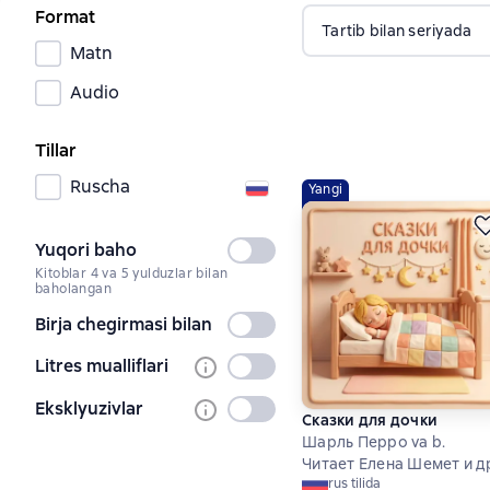
Format
Tartib bilan seriyada
Matn
Audio
Tillar
Ruscha
Yangi
Yuqori baho
Tanlanmagan
Kitoblar 4 va 5 yulduzlar bilan
baholangan
Birja chegirmasi bilan
Tanlanmagan
Litres mualliflari
Tanlanmagan
Eksklyuzivlar
Tanlanmagan
Сказки для дочки
Шарль Перро va b.
Читает Елена Шемет и д
rus tilida