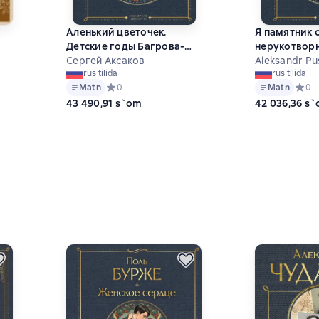
Аленький цветочек.
Я памятник 
Детские годы Багрова-
нерукотвор
внука
Сергей Аксаков
Aleksandr Pu
rus tilida
rus tilida
 на основе 0 оценок
Matn
Средний рейтинг 0 на основе 0 оценок
0
Matn
Средн
0
43 490,91 s`om
42 036,36 s