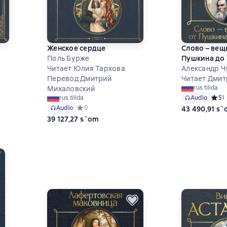
Женское сердце
Слово – вещь
Поль Бурже
Пушкина до 
Читает Юлия Тархова
Александр Ч
Перевод Дмитрий
Читает Дми
 на основе 2 оценок
rus tilida
Михаловский
Audio
Средн
5
1
rus tilida
Audio
Средний рейтинг 0 на основе 0 оценок
0
43 490,91 s
39 127,27 s`om