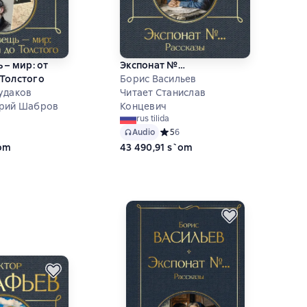
 – мир: от
Экспонат №…
Толстого
Борис Васильев
удаков
Читает Станислав
трий Шабров
Концевич
rus tilida
ий рейтинг 5 на основе 1 оценок
Audio
Средний рейтинг 5 на основе 6 оце
5
6
`om
43 490,91 s`om