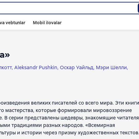
va vebtunlar
Mobil ilovalar
ра»
лкотт
Aleksandr Pushkin
Оскар Уайльд
Мэри Шелли
гар Аллан По
Леонид Леонов
Артур Конан Дойл
м Стокер
Вальтер Скотт
Илья Ильф
Евгений Петров
п Мандельштам
Сергей Есенин
Федор Тютчев
ер
Чарльз Диккенс
Ҳерберт Уэллс
Гомер
изведения великих писателей со всего мира. Эти книг
акаренко
Владимир Гиляровский
Аркадий Аверченко
го мастерства, которые формировали мировоззрение
ргенев
Исаак Бабель
Эмиль Золя
Валерий Брюсов
е. В серии представлены шедевры, знакомящие читателя
Шарль Перро
Константин Бальмонт
рными традициями разных народов. «Всемирная
ван Шмелёв
Виктор Астафьев
Максим Горький
льтуры и истории через призму художественных текстов
Саша Чёрный
Николай Кун
Александр Блок