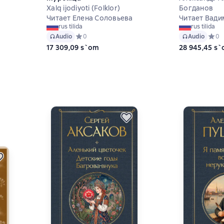
Xalq ijodiyoti (Folklor)
Богданов
Читает Елена Соловьева
Читает Вади
rus tilida
rus tilida
Audio
Средний рейтинг 0 на основе 0 оценок
0
Audio
Средн
0
17 309,09 s`om
28 945,45 s
на основе 1 оценок