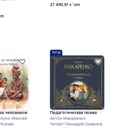
27 490,91 s`om
ий рейтинг 5 на основе 2 оценок
om
Yangi
за человеком
Педагогическая поэма
клухо-Маклай
Антон Макаренко
 Усачев
Читает Геннадий Смирнов