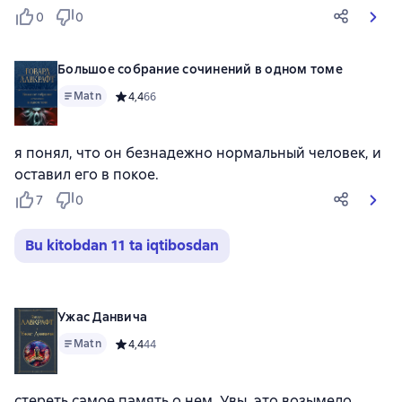
0
0
Большое собрание сочинений в одном томе
Matn
Средний рейтинг 4,4 на основе 66 оценок
4,4
66
я понял, что он безнадежно нормальный человек, и
оставил его в покое.
7
0
Bu kitobdan 11 ta iqtibosdan
Ужас Данвича
Matn
Средний рейтинг 4,4 на основе 44 оценок
4,4
44
стереть самое память о нем. Увы, это возымело