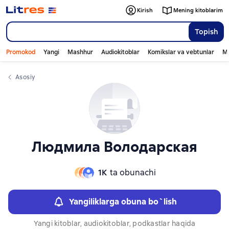
Слайдер с книгами
Слайдер с книгами
Kirish
Mening kitoblarim
Topish
Promokod
Yangi
Mashhur
Audiokitoblar
Komikslar va vebtunlar
Mo
Asosiy
Людмила Володарская
1К
ta obunachi
Yangiliklarga obuna bo`lish
Yangi kitoblar, audiokitoblar, podkastlar haqida