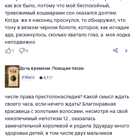
как все было, потому что мой беспокойный,
тревожимый кошмарами сон оказался долгим.
Когда же я наконец проснулся, то обнаружил, что
тону в вязком черном болоте, которое, как исчадие
ада, раскинулось, сколько хватало глаз, а моя лодка
неподвижно
1
0
Дочь времени. Поющие пески
Matn
Средний рейтинг 4,7 на основе 27 оценок
4,7
27
числе права престолонаследия? Какой смысл ждать
своего часа, если нечего ждать? Благонравная
красавица с золотыми волосами, несмотря на свой
неизлечимый непотизм 12 , оказалась
замечательной королевой и родила Эдуарду много
здоровых детей, в том числе двух мальчиков