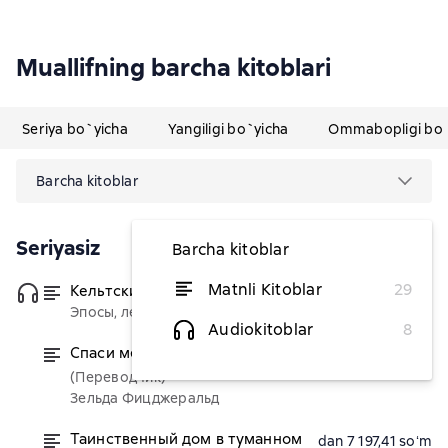
Muallifning barcha kitoblari
Seriya bo`yicha
Yangiligi bo`yicha
Ommabopligi bo`
Barcha kitoblar
Seriyasiz
Barcha kitoblar
Matnli Kitoblar
29
Кельтские мифы
(Переводчик)
dan 49 794,36 soʻm
Эпосы, легенды и сказания
Audiokitoblar
8
Спаси меня, вальс
dan 30 699,18 soʻm
(Переводчик)
Зельда Фицджеральд
Таинственный дом в туманном
dan 7 197,41 soʻm