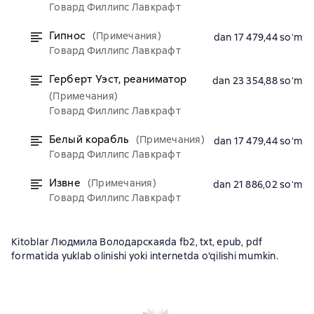
Говард Филлипс Лавкрафт
Гипнос
(Примечания)
dan 17 479,44 soʻm
Говард Филлипс Лавкрафт
Герберт Уэст, реаниматор
dan 23 354,88 soʻm
(Примечания)
Говард Филлипс Лавкрафт
Белый корабль
(Примечания)
dan 17 479,44 soʻm
Говард Филлипс Лавкрафт
Извне
(Примечания)
dan 21 886,02 soʻm
Говард Филлипс Лавкрафт
Kitoblar Людмила Володарскаяda fb2, txt, epub, pdf
formatida yuklab olinishi yoki internetda o'qilishi mumkin.