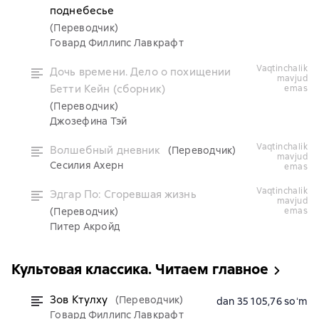
поднебесье
(Переводчик)
Говард Филлипс Лавкрафт
vaqtinchalik
Дочь времени. Дело о похищении
mavjud
Бетти Кейн (сборник)
emas
(Переводчик)
Джозефина Тэй
vaqtinchalik
Волшебный дневник
(Переводчик)
mavjud
Сесилия Ахерн
emas
vaqtinchalik
Эдгар По: Сгоревшая жизнь
mavjud
(Переводчик)
emas
Питер Акройд
Культовая классика. Читаем главное
Зов Ктулху
(Переводчик)
dan 35 105,76 soʻm
Говард Филлипс Лавкрафт