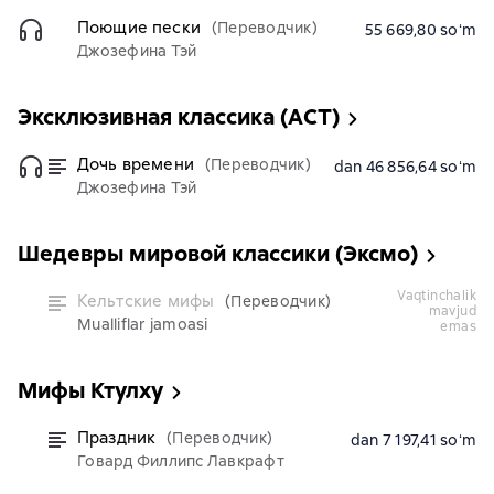
Поющие пески
(Переводчик)
55 669,80 soʻm
Джозефина Тэй
Эксклюзивная классика (АСТ)
Дочь времени
(Переводчик)
dan 46 856,64 soʻm
Джозефина Тэй
Шедевры мировой классики (Эксмо)
vaqtinchalik
Кельтские мифы
(Переводчик)
mavjud
Mualliflar jamoasi
emas
Мифы Ктулху
Праздник
(Переводчик)
dan 7 197,41 soʻm
Говард Филлипс Лавкрафт