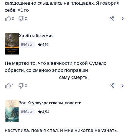
каждодневно слышались на площадях. Я говорил
себе: «Это
0
0
Хребты безумия
Matn
Средний рейтинг 4,1 на основе 9 оценок
4,1
9
Не мертво то, что в вечности покой Сумело
обрести, со сменою эпох поправши
саму смерть.
1
0
Зов Ктулху: рассказы, повести
Matn
Средний рейтинг 4,5 на основе 4 оценок
4,5
4
наступила, пока я спал, и мне никогда не узнать,