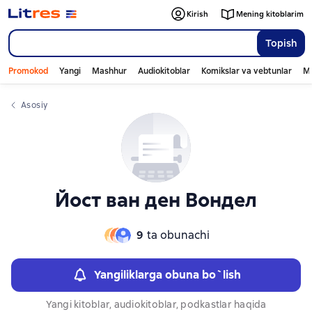
Слайдер с книгами
Слайдер с книгами
Kirish
Mening kitoblarim
Topish
Promokod
Yangi
Mashhur
Audiokitoblar
Komikslar va vebtunlar
Mo
Asosiy
Йост ван ден Вондел
9
ta obunachi
Yangiliklarga obuna bo`lish
Yangi kitoblar, audiokitoblar, podkastlar haqida