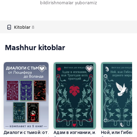
bildirishnomalar yuboramiz
Kitoblar
8
Mashhur kitoblar
Диалоги с тьмой: от Люцифера до Воланда. Комплект из 5 кн
Адам в изгнании, или Трагедия всех т
Ной, или Гибель