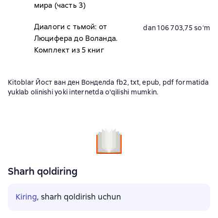
мира (часть 3)
Диалоги с тьмой: от
dan 106 703,75 soʻm
Люцифера до Воланда.
Комплект из 5 книг
Kitoblar Йост ван ден Вонделda fb2, txt, epub, pdf formatida
yuklab olinishi yoki internetda o'qilishi mumkin.
Sharh qoldiring
Kiring
, sharh qoldirish uchun