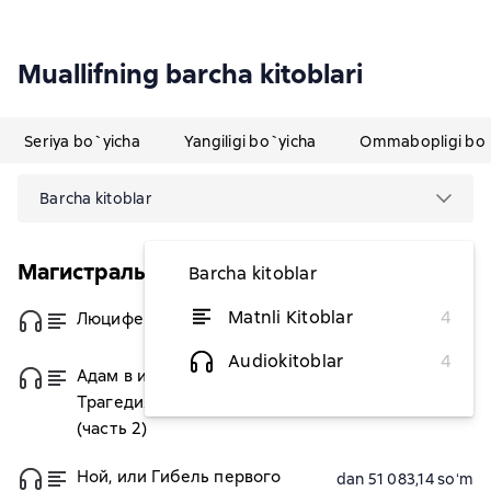
Muallifning barcha kitoblari
Seriya bo`yicha
Yangiligi bo`yicha
Ommabopligi bo`
Barcha kitoblar
Магистраль. Главный тренд
Barcha kitoblar
Matnli Kitoblar
4
Люцифер. Часть 1
dan 45 228,34 soʻm
Audiokitoblar
4
Адам в изгнании, или
dan 51 083,14 soʻm
Трагедия всех трагедий
(часть 2)
Ной, или Гибель первого
dan 51 083,14 soʻm