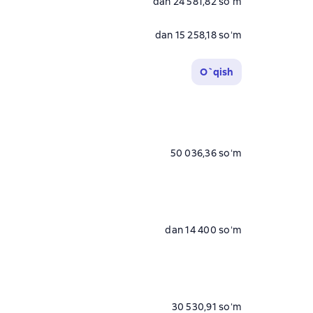
dan 24 581,82 soʻm
dan 15 258,18 soʻm
O`qish
50 036,36 soʻm
dan 14 400 soʻm
30 530,91 soʻm