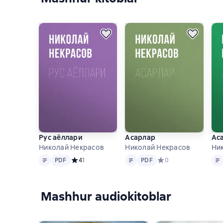
Рус аёллари
Асарлар
Ас
Николай Некрасов
Николай Некрасов
Ни
Matn
PDF
Matn
PDF
Mat
PDF
Средний рейтинг 4 на основе 1 оценок
4
1
PDF
Средний рейтинг 0 на
0
Mashhur audiokitoblar