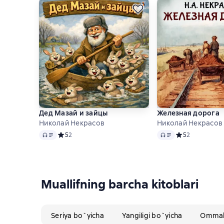
Дед Мазай и зайцы
Железная дорога
Николай Некрасов
Николай Некрасов
Audio
Audio
Средний рейтинг 5 на основе 2 оценок
5
2
Средний рейтинг
5
2
Muallifning barcha kitoblari
Seriya bo`yicha
Yangiligi bo`yicha
Ommabo