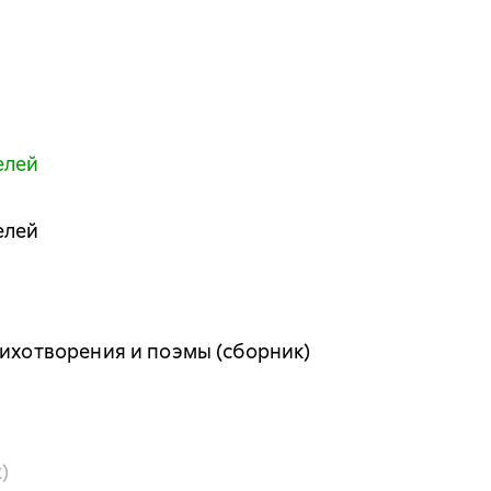
елей
елей
тихотворения и поэмы (сборник)
)