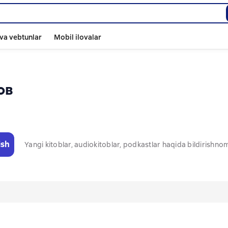
va vebtunlar
Mobil ilovalar
ов
ish
Yangi kitoblar, audiokitoblar, podkastlar haqida bildirishn