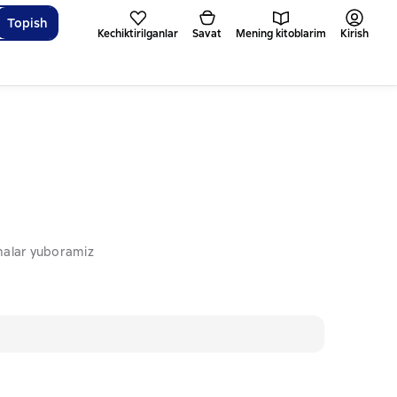
Topish
Kechiktirilganlar
Savat
Mening kitoblarim
Kirish
omalar yuboramiz