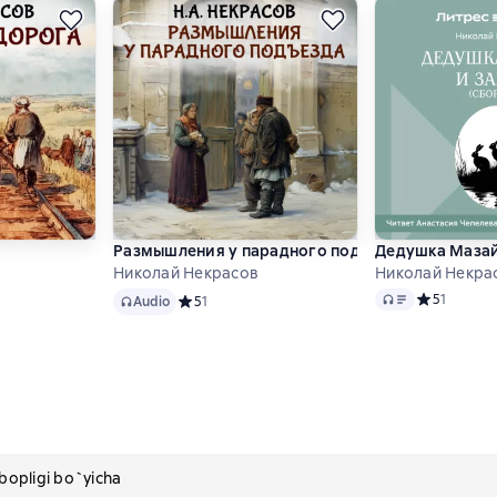
Размышления у парадного подъезда
Дедушка Мазай
Николай Некрасов
Николай Некра
Audio
Audio
 5 на основе 2 оценок
Средний рей
5
1
Audio
Средний рейтинг 5 на основе 1 оценок
5
1
pligi bo`yicha