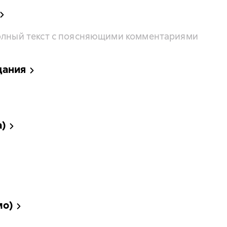
Полный текст с поясняющими комментариями
дания
а)
мо)