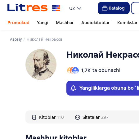
Слайдер с книгами
Слайдер с книгами
Katalog
UZ
Promokod
Yangi
Mashhur
Audiokitoblar
Komikslar 
Asosiy
Николай Некрасов
Николай Некрас
1,7К
ta obunachi
Yangiliklarga obuna bo`l
Kitoblar
110
Sitatalar
297
Mashhur kitoblar