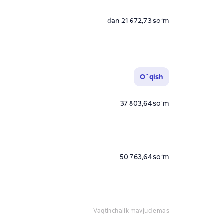
dan 21 672,73 soʻm
O`qish
37 803,64 soʻm
50 763,64 soʻm
vaqtinchalik mavjud emas