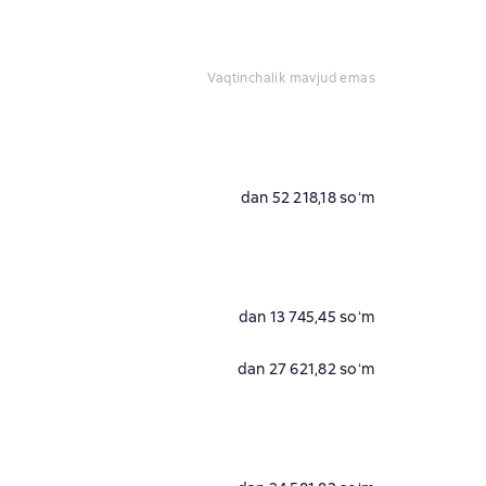
vaqtinchalik mavjud emas
dan 52 218,18 soʻm
dan 13 745,45 soʻm
dan 27 621,82 soʻm