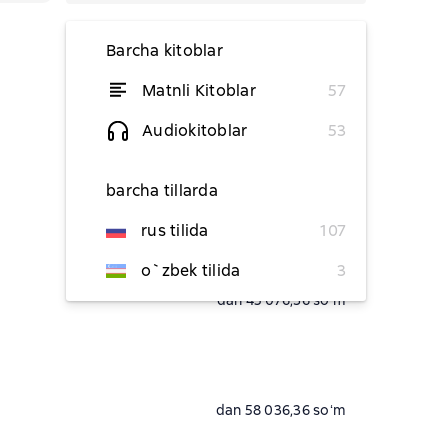
Barcha kitoblar
Matnli Kitoblar
57
dan 39 127,27 soʻm
Audiokitoblar
53
dan 17 309,09 soʻm
barcha tillarda
17 309,09 soʻm
rus tilida
107
o`zbek tilida
3
dan 45 076,36 soʻm
dan 58 036,36 soʻm