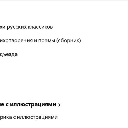
ихи русских классиков
тихотворения и поэмы (сборник)
одъезда
ие с иллюстрациями
ирика с иллюстрациями