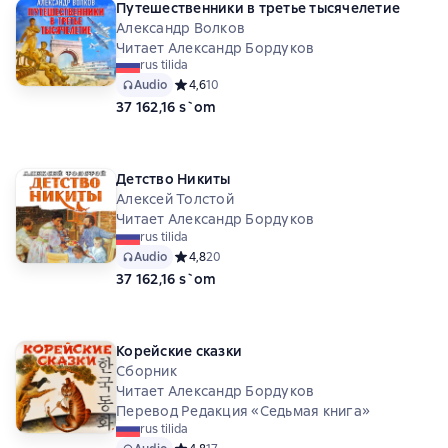
Путешественники в третье тысячелетие
Александр Волков
Читает Александр Бордуков
rus tilida
Audio
Средний рейтинг 4,6 на основе 10 оценок
4,6
10
37 162,16 s`om
Детство Никиты
Алексей Толстой
Читает Александр Бордуков
rus tilida
Audio
Средний рейтинг 4,8 на основе 20 оценок
4,8
20
37 162,16 s`om
Корейские сказки
Сборник
Читает Александр Бордуков
Перевод Редакция «Седьмая книга»
rus tilida