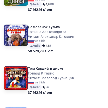
Audio
Средний рейтинг 4,9 на основе 118 оценок
4,9
118
37 162,16 s`om
Домовенок Кузька
Татьяна Александрова
Читает Александр Клюквин
rus tilida
Audio
Средний рейтинг 4,8 на основе 61 оценок
4,8
61
50 528,79 s`om
Том Кардиф в цирке
Говард Р. Гарис
Читает Всеволод Кузнецов
rus tilida
Audio
Средний рейтинг 5 на основе 6 оценок
5
6
37 162,16 s`om