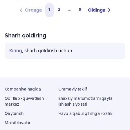
1
2
...
9
Orqaga
Oldinga
Sharh qoldiring
Kiring
, sharh qoldirish uchun
Kompaniya haqida
Ommaviy taklif
Qo`llab -quvvatlash
Shaxsiy ma'lumotlarni qayta
markazi
ishlash siyosati
Qaytarish
Havola qabul qilishga rozilik
Mobil ilovalar