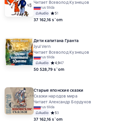
Читает Всеволод Кузнецов
Николай Матьяш
Виктор Васнецов
Говард Р. Гарис
rus tilida
Audio
Средний рейтинг 5 на основе 1 оценок
5
1
37 162,16 s`om
Дети капитана Гранта
Jyul Vern
Читает Всеволод Кузнецов
rus tilida
Audio
Средний рейтинг 4,9 на основе 47 оценок
4,9
47
50 528,79 s`om
Старые японские сказки
Сказки народов мира
Читает Александр Бордуков
rus tilida
Audio
Средний рейтинг 5 на основе 3 оценок
5
3
37 162,16 s`om