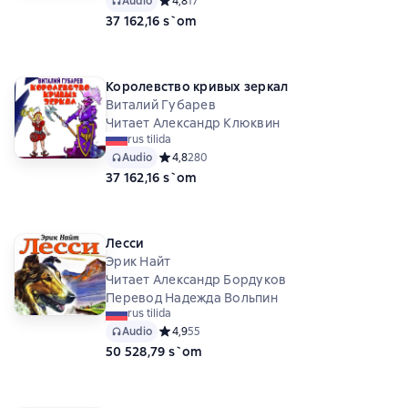
Audio
Средний рейтинг 4,8 на основе 17 оценок
4,8
17
37 162,16 s`om
Королевство кривых зеркал
Виталий Губарев
Читает Александр Клюквин
rus tilida
Audio
Средний рейтинг 4,8 на основе 280 оценок
4,8
280
37 162,16 s`om
Лесси
Эрик Найт
Читает Александр Бордуков
Перевод Надежда Вольпин
rus tilida
Audio
Средний рейтинг 4,9 на основе 55 оценок
4,9
55
50 528,79 s`om