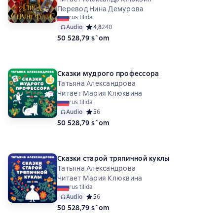
Перевод Нина Демурова
rus tilida
Audio
Средний рейтинг 4,8 на основе 240 оценок
4,8
240
50 528,79 s`om
Сказки мудрого профессора
Татьяна Александрова
Читает Мария Клюквина
rus tilida
Audio
Средний рейтинг 5 на основе 6 оценок
5
6
50 528,79 s`om
Сказки старой тряпичной куклы
Татьяна Александрова
Читает Мария Клюквина
rus tilida
Audio
Средний рейтинг 5 на основе 6 оценок
5
6
50 528,79 s`om