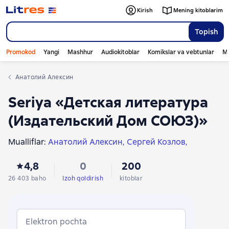
Kirish
Mening kitoblarim
Topish
Promokod
Yangi
Mashhur
Audiokitoblar
Komikslar va vebtunlar
Mo
Анатолий Алексин
Seriya «Детская литература
(Издательский Дом СОЮЗ)»
Mualliflar:
Анатолий Алексин
Сергей Козлов
Aleksandr Pushkin
Евгений Шварц
Оскар Уайльд
4,8
0
200
Анатолий Рыбаков
Mark Tven
Лазарь Лагин
Тамара Габбе
Jyul Vern
Роберт Льюис Стивенсон
26 403 baho
Izoh qoldirish
kitoblar
Михаил Салтыков-Щедрин
Лев Толстой
Сельма Лагерлёф
Джонатан Свифт
Lyuis Kerroll
Александр Волков
Антон Чехов
Вальтер Скотт
Elektron pochta
Ганс Христиан Андерсен
Эдгар Райс Берроуз