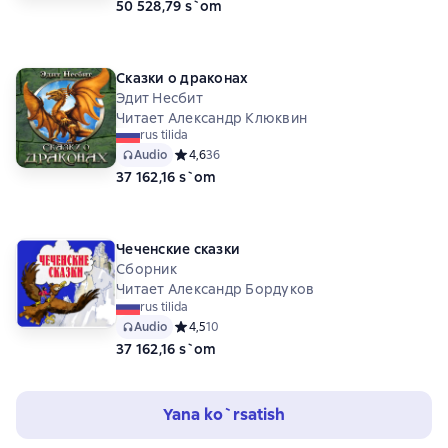
50 528,79 s`om
Сказки о драконах
Эдит Несбит
Читает Александр Клюквин
rus tilida
Audio
Средний рейтинг 4,6 на основе 36 оценок
4,6
36
37 162,16 s`om
Чеченские сказки
Сборник
Читает Александр Бордуков
rus tilida
Audio
Средний рейтинг 4,5 на основе 10 оценок
4,5
10
37 162,16 s`om
Yana ko`rsatish