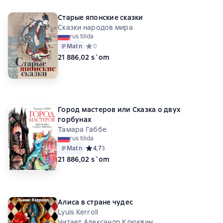
Старые японские сказки
Сказки народов мира
rus tilida
Matn
Средний рейтинг 0 на основе 0 оценок
0
21 886,02 s`om
Город мастеров или Сказка о двух
горбунах
Тамара Габбе
rus tilida
Matn
Средний рейтинг 4,7 на основе 3 оценок
4,7
3
21 886,02 s`om
Алиса в стране чудес
Lyuis Kerroll
Читает Александр Клюквин