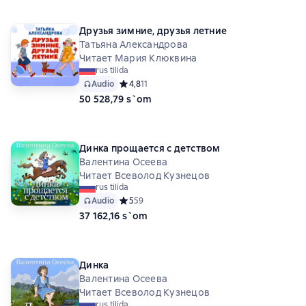
Друзья зимние, друзья летние
Татьяна Александрова
Читает Мария Клюквина
rus tilida
Audio
Средний рейтинг 4,8 на основе 11 оценок
4,8
11
50 528,79 s`om
Динка прощается с детством
Валентина Осеева
Читает Всеволод Кузнецов
rus tilida
Audio
Средний рейтинг 5 на основе 59 оценок
5
59
37 162,16 s`om
Динка
Валентина Осеева
Читает Всеволод Кузнецов
rus tilida