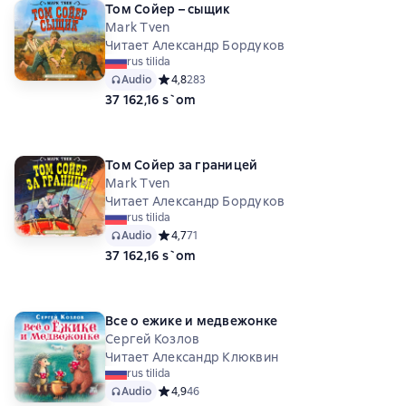
Том Сойер – сыщик
Mark Tven
Читает Александр Бордуков
rus tilida
Audio
Средний рейтинг 4,8 на основе 283 оценок
4,8
283
37 162,16 s`om
Том Сойер за границей
Mark Tven
Читает Александр Бордуков
rus tilida
Audio
Средний рейтинг 4,7 на основе 71 оценок
4,7
71
37 162,16 s`om
Все о ежике и медвежонке
Сергей Козлов
Читает Александр Клюквин
rus tilida
Audio
Средний рейтинг 4,9 на основе 46 оценок
4,9
46