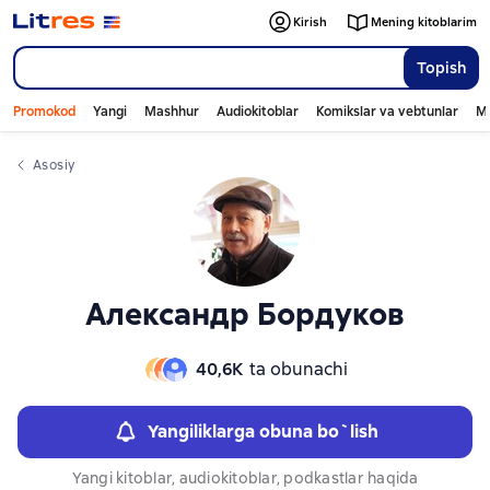
Слайдер с книгами
Kirish
Mening kitoblarim
Topish
Promokod
Yangi
Mashhur
Audiokitoblar
Komikslar va vebtunlar
Mo
Asosiy
Александр Бордуков
40,6К
ta obunachi
Yangiliklarga obuna bo`lish
Yangi kitoblar, audiokitoblar, podkastlar haqida