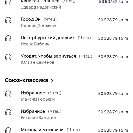
Капитан Солнцев
(Чтец)
58 607,52 soʻm
Эдвард Радзинский
Город Эн
(Чтец)
50 528,79 soʻm
Леонид Добычин
Петербургский дневник
(Чтец)
50 528,79 soʻm
Исаак Бабель
Уходят, чтобы вернуться
(Чтец)
50 528,79 soʻm
Юлиан Семенов
Союз-классика
Избранное
(Чтец)
50 528,79 soʻm
Максим Горький
Избранное
(Чтец)
50 528,79 soʻm
Евгений Замятин
Москва и москвичи
(Чтец)
50 528,79 soʻm