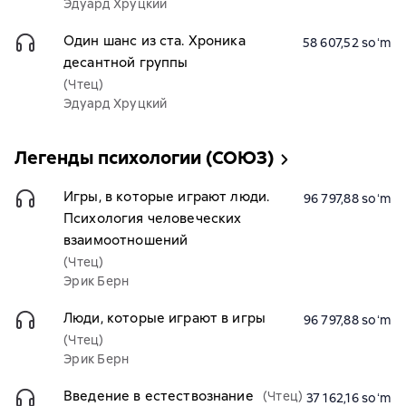
Эдуард Хруцкий
Один шанс из ста. Хроника
58 607,52 soʻm
десантной группы
(Чтец)
Эдуард Хруцкий
Легенды психологии (СОЮЗ)
Игры, в которые играют люди.
96 797,88 soʻm
Психология человеческих
взаимоотношений
(Чтец)
Эрик Берн
Люди, которые играют в игры
96 797,88 soʻm
(Чтец)
Эрик Берн
Введение в естествознание
(Чтец)
37 162,16 soʻm