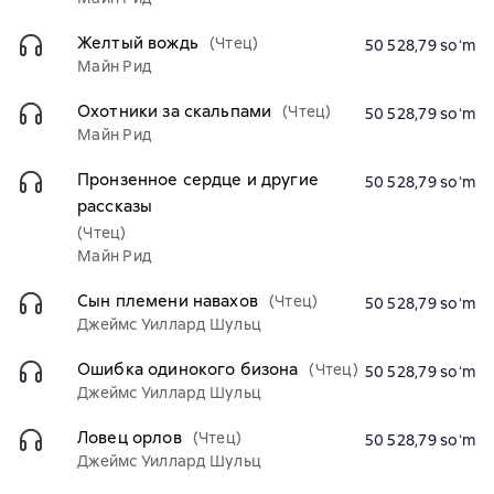
Желтый вождь
(Чтец)
50 528,79 soʻm
Майн Рид
Охотники за скальпами
(Чтец)
50 528,79 soʻm
Майн Рид
Пронзенное сердце и другие
50 528,79 soʻm
рассказы
(Чтец)
Майн Рид
Сын племени навахов
(Чтец)
50 528,79 soʻm
Джеймс Уиллард Шульц
Ошибка одинокого бизона
(Чтец)
50 528,79 soʻm
Джеймс Уиллард Шульц
Ловец орлов
(Чтец)
50 528,79 soʻm
Джеймс Уиллард Шульц