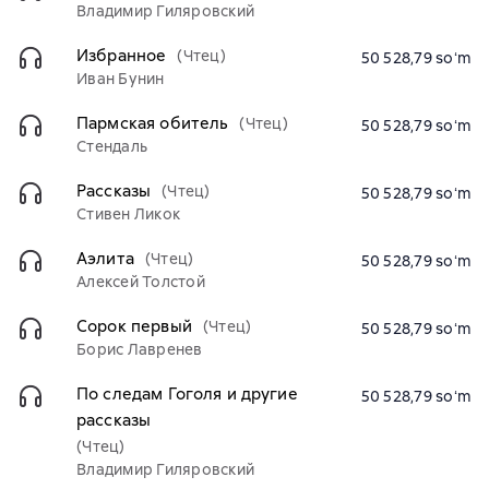
Владимир Гиляровский
Избранное
(Чтец)
50 528,79 soʻm
Иван Бунин
Пармская обитель
(Чтец)
50 528,79 soʻm
Стендаль
Рассказы
(Чтец)
50 528,79 soʻm
Стивен Ликок
Аэлита
(Чтец)
50 528,79 soʻm
Алексей Толстой
Сорок первый
(Чтец)
50 528,79 soʻm
Борис Лавренев
По следам Гоголя и другие
50 528,79 soʻm
рассказы
(Чтец)
Владимир Гиляровский