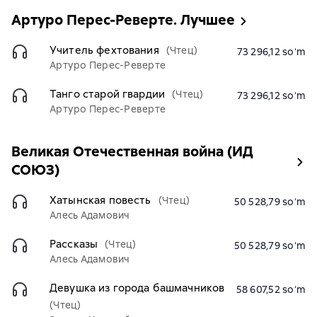
Артуро Перес-Реверте. Лучшее
Учитель фехтования
(Чтец)
73 296,12 soʻm
Артуро Перес-Реверте
Танго старой гвардии
(Чтец)
73 296,12 soʻm
Артуро Перес-Реверте
Великая Отечественная война (ИД
СОЮЗ)
Хатынская повесть
(Чтец)
50 528,79 soʻm
Алесь Адамович
Рассказы
(Чтец)
50 528,79 soʻm
Алесь Адамович
Девушка из города башмачников
58 607,52 soʻm
(Чтец)