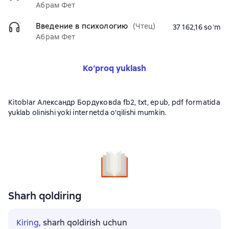
Абрам Фет
Введение в психологию
(Чтец)
37 162,16 soʻm
Абрам Фет
Ko‘proq yuklash
Kitoblar Александр Бордуковda fb2, txt, epub, pdf formatida
yuklab olinishi yoki internetda o'qilishi mumkin.
Sharh qoldiring
Kiring
, sharh qoldirish uchun