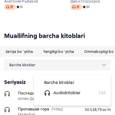
Анатолий Рыбаков
Джон Голсуорси
Audio
Audio
Средний рейтинг 3 на основе 1 оценок
3
1
Средний рейтинг 5 н
5
6
Muallifning barcha kitoblari
Seriya bo`yicha
Yangiligi bo`yicha
Ommabopligi bo`
Barcha kitoblar
Seriyasiz
Barcha kitoblar
Audiokitoblar
588
Последний ковбой Техаса
(Чтец)
50 528,79 soʻm
Аллан Донн
Пропавшая гора
(Чтец)
50 528,79 soʻm
Майн Рид