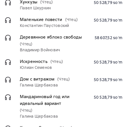
Хунхузы
(Чтец)
50 528,79 soʻm
Павел Шкуркин
Маленькие повести
(Чтец)
50 528,79 soʻm
Константин Паустовский
Деревянное яблоко свободы
58 607,52 soʻm
(Чтец)
Владимир Войнович
Искренность
(Чтец)
50 528,79 soʻm
Юлиан Семенов
Дом с витражом
(Чтец)
50 528,79 soʻm
Галина Щербакова
Мандариновый год или
50 528,79 soʻm
идеальный вариант
(Чтец)
Галина Щербакова