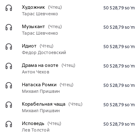
Художник
(Чтец)
50 528,79 soʻm
Тарас Шевченко
Музыкант
(Чтец)
50 528,79 soʻm
Тарас Шевченко
Идиот
(Чтец)
50 528,79 soʻm
Федор Достоевский
Драма на охоте
(Чтец)
50 528,79 soʻm
Антон Чехов
Натаска Ромки
(Чтец)
50 528,79 soʻm
Михаил Пришвин
Корабельная чаща
(Чтец)
50 528,79 soʻm
Михаил Пришвин
Исповедь
(Чтец)
50 528,79 soʻm
Лев Толстой