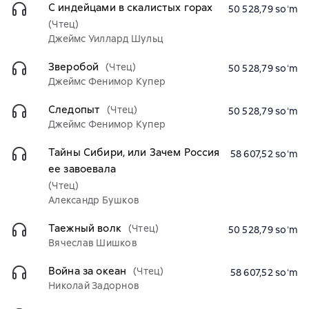
С индейцами в скалистых горах
50 528,79 soʻm
(Чтец)
Джеймс Уиллард Шульц
Зверобой
(Чтец)
50 528,79 soʻm
Джеймс Фенимор Купер
Следопыт
(Чтец)
50 528,79 soʻm
Джеймс Фенимор Купер
Тайны Сибири, или Зачем Россия
58 607,52 soʻm
ее завоевала
(Чтец)
Александр Бушков
Таежный волк
(Чтец)
50 528,79 soʻm
Вячеслав Шишков
Война за океан
(Чтец)
58 607,52 soʻm
Николай Задорнов