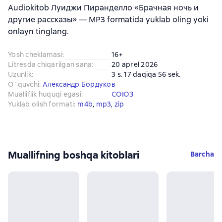
Audiokitob Луиджи Пиранделло «Брачная ночь и
другие рассказы» — MP3 formatida yuklab oling yoki
onlayn tinglang.
Yosh cheklamasi
:
16+
Litresda chiqarilgan sana
:
20 aprel 2026
Uzunlik
:
3 s. 17 daqiqa 56 sek.
O`quvchi
:
Александр Бордуков
Mualliflik huquqi egasi
:
СОЮЗ
Yuklab olish formati
:
m4b
, 
mp3
, 
zip
Muallifning boshqa kitoblari
Barcha