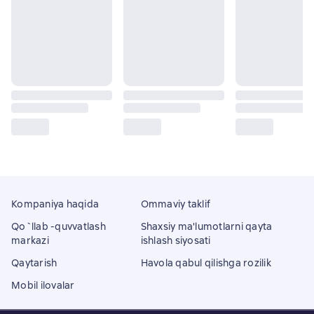
Kompaniya haqida
Ommaviy taklif
Qo`llab -quvvatlash
Shaxsiy ma'lumotlarni qayta
markazi
ishlash siyosati
Qaytarish
Havola qabul qilishga rozilik
Mobil ilovalar