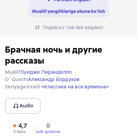
Muallif yangiliklariga obuna bo‘lish
Tinglab ko`rildi deb belgilash
Брачная ночь и другие
рассказы
Muallif
Луиджи Пиранделло
O`quvchi
Александр Бордуков
Seriyaga kiradi
«Классика на все времена»
Audio
4,7
0
3 baho
Izoh qoldirish