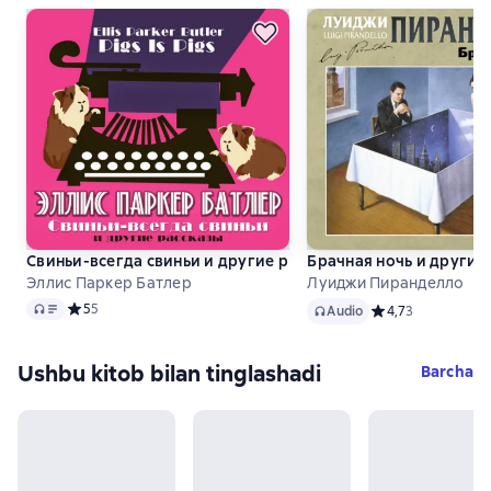
Свиньи-всегда свиньи и другие рассказы
Брачная ночь и другие
Эллис Паркер Батлер
Луиджи Пиранделло
Audio
Audio
Средний рейтинг 5 на основе 5 оценок
5
5
Audio
Средний рейтинг 4
4,7
3
Ushbu kitob bilan tinglashadi
Barcha