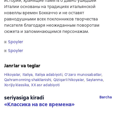
истории, хранящие память о давно ушедшей
Италии основаны на традициях итальянской
новеллы времен Боккаччо и не оставят
равнодушными всех поклонников творчества
писателя благодаря неожиданным поворотам
сюжета и запоминающимся персонажам.
Spoyler
Spoyler
Janrlar va teglar
Hikoyalar
,
Italiya
,
Italiya adabiyoti
,
O‘zaro munosabatlar
,
Qahramonning shakllanishi
,
Qiziqarli hikoyalar
,
Saylanma
,
Xorijiy klassika
,
XX asr adabiyoti
seriyasiga kiradi
Barcha
«
Классика на все времена
»