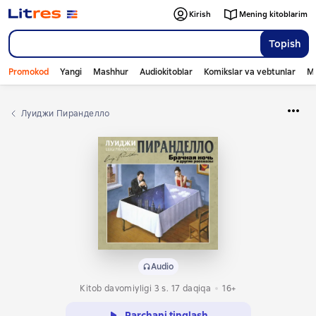
Kirish
Mening kitoblarim
Topish
Promokod
Yangi
Mashhur
Audiokitoblar
Komikslar va vebtunlar
Mo
Луиджи Пиранделло
Audio
Kitob davomiyligi 3 s. 17 daqiqa
16+
Parchani tinglash