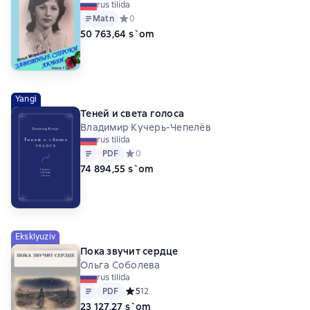
rus tilida
Matn
Средний рейтинг 0 на основе 0 оценок
0
50 763,64 s`om
Yangi
Теней и света голоса
Владимир Кучерь-Чепелёв
rus tilida
Matn
PDF
PDF
Средний рейтинг 0 на основе 0 оценок
0
74 894,55 s`om
Eksklyuziv
Пока звучит сердце
Ольга Соболева
rus tilida
Matn
PDF
PDF
Средний рейтинг 5 на основе 12 оценок
5
12
23 127,27 s`om