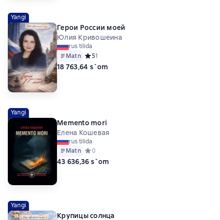
Yangi
Герои России моей
Юлия Кривошеина
rus tilida
Matn
Средний рейтинг 5 на основе 1 оценок
5
1
18 763,64 s`om
Yangi
Меmento mori
Елена Кошевая
rus tilida
Matn
Средний рейтинг 0 на основе 0 оценок
0
43 636,36 s`om
Yangi
Крупицы солнца