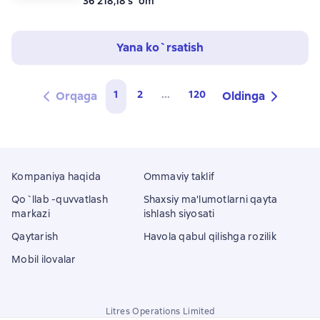
36 218,18 s`om
Yana ko`rsatish
1
2
...
120
Orqaga
Oldinga
Kompaniya haqida
Ommaviy taklif
Qo`llab -quvvatlash
Shaxsiy ma'lumotlarni qayta
markazi
ishlash siyosati
Qaytarish
Havola qabul qilishga rozilik
Mobil ilovalar
Litres Operations Limited