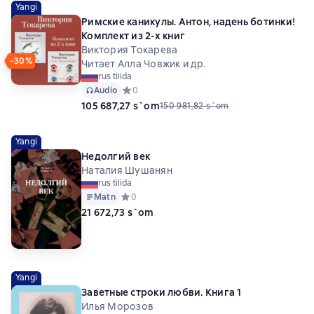
Yangi
Римские каникулы. Антон, надень ботинки!
Комплект из 2-х книг
Виктория Токарева
−30%
Читает Алла Човжик и др.
rus tilida
Audio
Средний рейтинг 0 на основе 0 оценок
0
105 687,27 s`om
150 981,82 s`om
Yangi
Недолгий век
Наталия Шушанян
rus tilida
Matn
Средний рейтинг 0 на основе 0 оценок
0
21 672,73 s`om
Yangi
Заветные строки любви. Книга 1
Илья Морозов