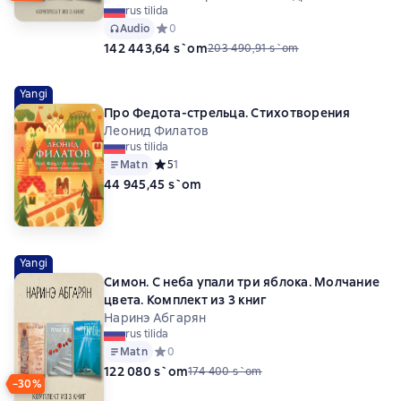
rus tilida
Audio
Средний рейтинг 0 на основе 0 оценок
0
142 443,64 s`om
203 490,91 s`om
Yangi
Про Федота-стрельца. Стихотворения
Леонид Филатов
rus tilida
Matn
Средний рейтинг 5 на основе 1 оценок
5
1
44 945,45 s`om
Yangi
Симон. С неба упали три яблока. Молчание
цвета. Комплект из 3 книг
Наринэ Абгарян
rus tilida
Matn
Средний рейтинг 0 на основе 0 оценок
0
122 080 s`om
174 400 s`om
−30%