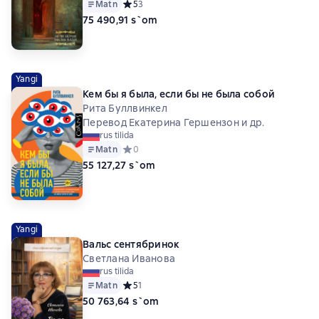
Matn
Средний рейтинг 5 на основе 3 оценок
5
3
75 490,91 s`om
Yangi
Кем бы я была, если бы не была собой
Рита Буллвинкел
Перевод Екатерина Гершензон и др.
rus tilida
Matn
Средний рейтинг 0 на основе 0 оценок
0
55 127,27 s`om
Yangi
Вальс сентябринок
Светлана Иванова
rus tilida
Matn
Средний рейтинг 5 на основе 1 оценок
5
1
50 763,64 s`om