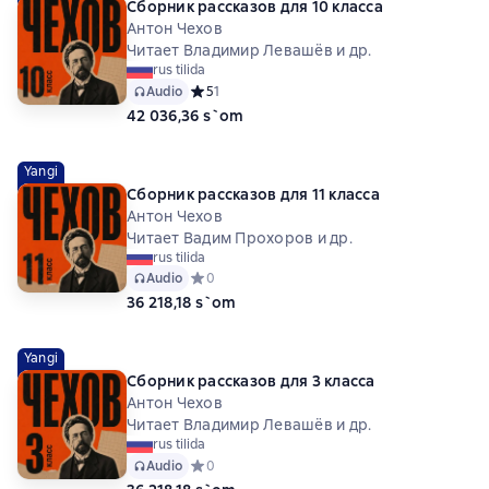
Сборник рассказов для 10 класса
Антон Чехов
Читает Владимир Левашёв и др.
rus tilida
Audio
Средний рейтинг 5 на основе 1 оценок
5
1
42 036,36 s`om
Yangi
Сборник рассказов для 11 класса
Антон Чехов
Читает Вадим Прохоров и др.
rus tilida
Audio
Средний рейтинг 0 на основе 0 оценок
0
36 218,18 s`om
Yangi
Сборник рассказов для 3 класса
Антон Чехов
Читает Владимир Левашёв и др.
rus tilida
Audio
Средний рейтинг 0 на основе 0 оценок
0