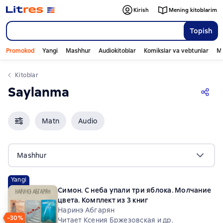
Kirish
Mening kitoblarim
Topish
Promokod
Yangi
Mashhur
Audiokitoblar
Komikslar va vebtunlar
Mo
Kitoblar
Saylanma
Matn
Audio
Mashhur
Yangi
Симон. С неба упали три яблока. Молчание
цвета. Комплект из 3 книг
Наринэ Абгарян
−30%
Читает Ксения Бржезовская и др.