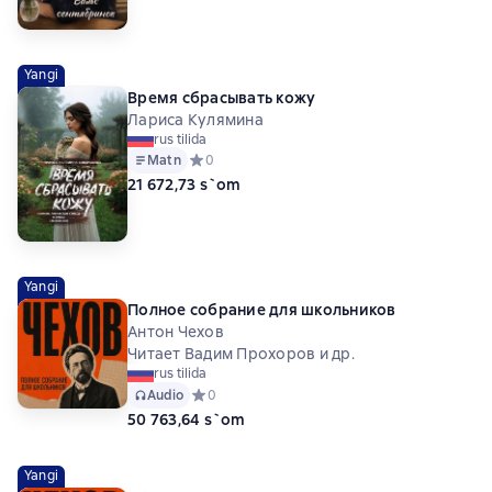
Yangi
Время сбрасывать кожу
Лариса Кулямина
rus tilida
Matn
Средний рейтинг 0 на основе 0 оценок
0
21 672,73 s`om
Yangi
Полное собрание для школьников
Антон Чехов
Читает Вадим Прохоров и др.
rus tilida
Audio
Средний рейтинг 0 на основе 0 оценок
0
50 763,64 s`om
Yangi