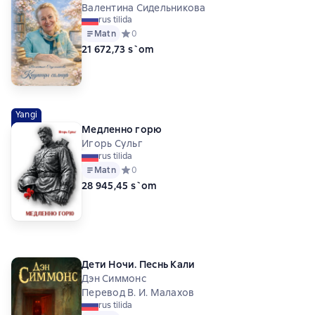
Валентина Сидельникова
rus tilida
Matn
Средний рейтинг 0 на основе 0 оценок
0
21 672,73 s`om
Yangi
Медленно горю
Игорь Сульг
rus tilida
Matn
Средний рейтинг 0 на основе 0 оценок
0
28 945,45 s`om
Дети Ночи. Песнь Кали
Дэн Симмонс
Перевод В. И. Малахов
rus tilida