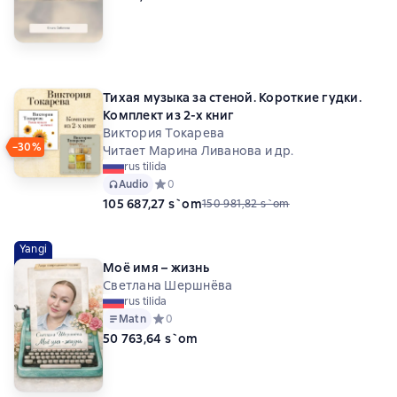
Тихая музыка за стеной. Короткие гудки.
Комплект из 2-х книг
Виктория Токарева
−30%
Читает Марина Ливанова и др.
rus tilida
Audio
Средний рейтинг 0 на основе 0 оценок
0
105 687,27 s`om
150 981,82 s`om
Yangi
Моё имя – жизнь
Светлана Шершнёва
rus tilida
Matn
Средний рейтинг 0 на основе 0 оценок
0
50 763,64 s`om