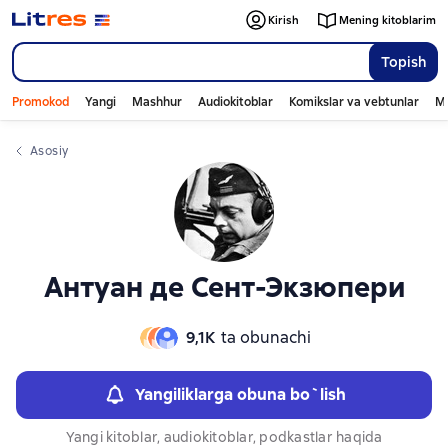
Слайдер с книгами
Слайдер с книгами
Kirish
Mening kitoblarim
Topish
Promokod
Yangi
Mashhur
Audiokitoblar
Komikslar va vebtunlar
Mo
Asosiy
Антуан де Сент-Экзюпери
9,1К
ta obunachi
Yangiliklarga obuna bo`lish
Yangi kitoblar, audiokitoblar, podkastlar haqida