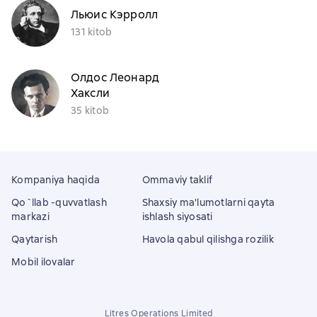
Льюис Кэрролл
131 kitob
Олдос Леонард
Хаксли
35 kitob
Kompaniya haqida
Ommaviy taklif
Qo`llab -quvvatlash
Shaxsiy ma'lumotlarni qayta
markazi
ishlash siyosati
Qaytarish
Havola qabul qilishga rozilik
Mobil ilovalar
Litres Operations Limited