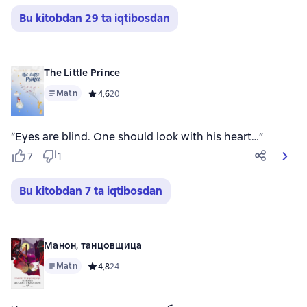
Bu kitobdan 29 ta iqtibosdan
The Little Prince
Matn
Средний рейтинг 4,6 на основе 20 оценок
4,6
20
“Eyes are blind. One should look with his heart…”
7
1
Bu kitobdan 7 ta iqtibosdan
Манон, танцовщица
Matn
Средний рейтинг 4,8 на основе 24 оценок
4,8
24