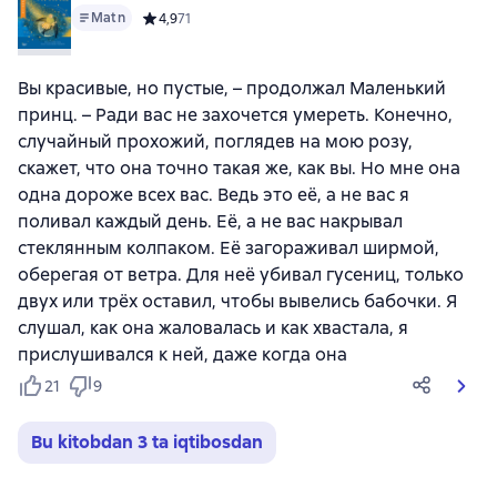
Matn
Средний рейтинг 4,9 на основе 71 оценок
4,9
71
Вы красивые, но пустые, – продолжал Маленький
принц. – Ради вас не захочется умереть. Конечно,
случайный прохожий, поглядев на мою розу,
скажет, что она точно такая же, как вы. Но мне она
одна дороже всех вас. Ведь это её, а не вас я
поливал каждый день. Её, а не вас накрывал
стеклянным колпаком. Её загораживал ширмой,
оберегая от ветра. Для неё убивал гусениц, только
двух или трёх оставил, чтобы вывелись бабочки. Я
слушал, как она жаловалась и как хвастала, я
прислушивался к ней, даже когда она
21
9
Bu kitobdan 3 ta iqtibosdan