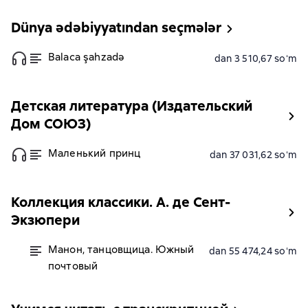
Dünya ədəbiyyatından seçmələr
Balaca şahzadə
dan 3 510,67 soʻm
Детская литература (Издательский
Дом СОЮЗ)
Маленький принц
dan 37 031,62 soʻm
Коллекция классики. А. де Сент-
Экзюпери
Манон, танцовщица. Южный
dan 55 474,24 soʻm
почтовый