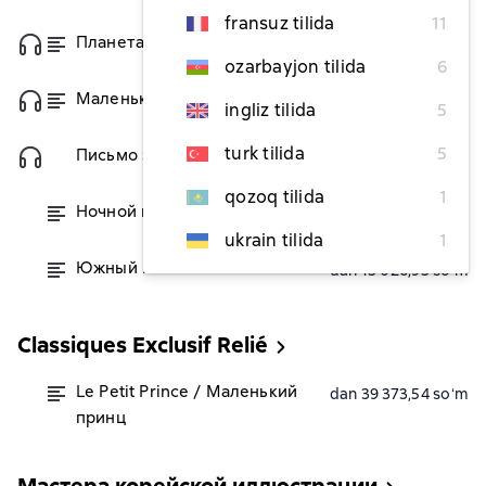
fransuz tilida
11
Планета людей
dan 14 490,63 soʻm
ozarbayjon tilida
6
Маленький принц
dan 9 499,41 soʻm
ingliz tilida
5
turk tilida
5
Письмо заложнику
50 351,29 soʻm
qozoq tilida
1
Ночной полет
dan 15 354,22 soʻm
ukrain tilida
1
Южный почтовый
dan 13 026,93 soʻm
Classiques Exclusif Relié
Le Petit Prince / Маленький
dan 39 373,54 soʻm
принц