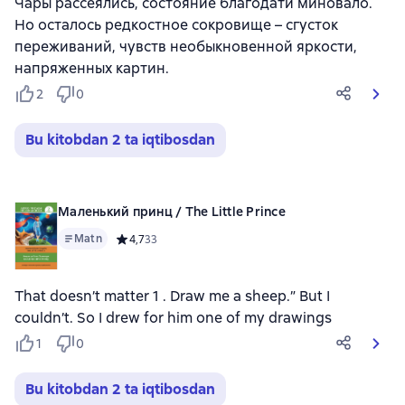
Чары рассеялись, состояние благодати миновало.
Но осталось редкостное сокровище – сгусток
переживаний, чувств необыкновенной яркости,
напряженных картин.
2
0
Bu kitobdan 2 ta iqtibosdan
Маленький принц / The Little Prince
Matn
Средний рейтинг 4,7 на основе 33 оценок
4,7
33
That doesn’t matter 1 . Draw me a sheep.” But I
couldn’t. So I drew for him one of my drawings
1
0
Bu kitobdan 2 ta iqtibosdan