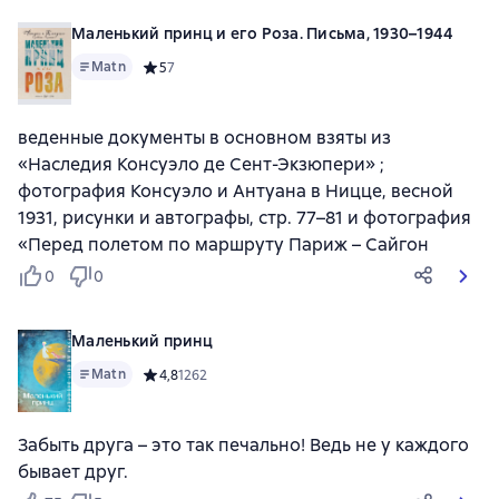
Маленький принц и его Роза. Письма, 1930–1944
Matn
Средний рейтинг 5 на основе 7 оценок
5
7
веденные документы в основном взяты из
«Наследия Консуэло де Сент-Экзюпери» ;
фотография Консуэло и Антуана в Ницце, весной
1931, рисунки и автографы, стр. 77–81 и фотография
«Перед полетом по маршруту Париж – Сайгон
0
0
Маленький принц
Matn
Средний рейтинг 4,8 на основе 1262 оценок
4,8
1262
Забыть друга – это так печально! Ведь не у каждого
бывает друг.