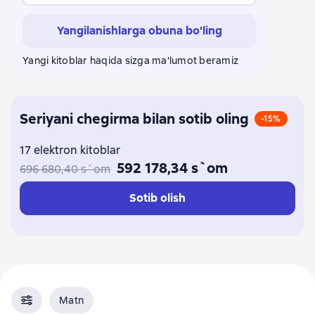
Yangilanishlarga obuna bo'ling
Yangi kitoblar haqida sizga ma'lumot beramiz
Seriyani chegirma bilan sotib oling
-15%
17 elektron kitoblar
592 178,34 s`om
696 680,40 s`om
Sotib olish
Matn