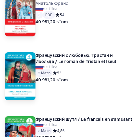
Анатоль Франс
rus tilida
Matn
PDF
PDF
Средний рейтинг 5 на основе 4 оценок
5
4
40 981,20 s`om
Французский с любовью. Тристан и
Изольда / Le roman de Tristan et Iseut
rus tilida
Matn
Средний рейтинг 5 на основе 3 оценок
5
3
40 981,20 s`om
Французский шутя / Le francais en s'amusant
rus tilida
Matn
Средний рейтинг 4,8 на основе 6 оценок
4,8
6