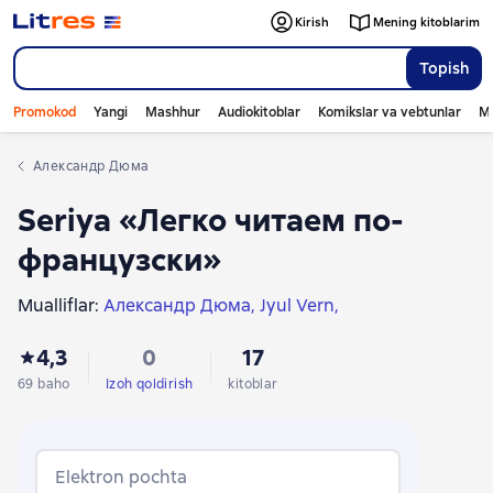
Kirish
Mening kitoblarim
Topish
Promokod
Yangi
Mashhur
Audiokitoblar
Komikslar va vebtunlar
Mo
Александр Дюма
Seriya «Легко читаем по-
французски»
Mualliflar:
Александр Дюма
Jyul Vern
Морис Леблан
Виктор Гюго
Густав Флобер
4,3
0
17
Гастон Леру
Ги де Мопассан
Анатоль Франс
Антуан де Сент-Экзюпери
Альфонс Доде
69 baho
Izoh qoldirish
kitoblar
Honoré de Balzac
Elektron pochta