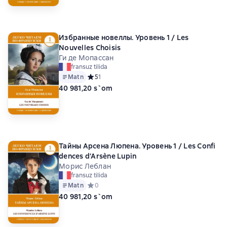
Избранные новеллы. Уровень 1 / Les
Nouvelles Choisis
Ги де Мопассан
fransuz tilida
Matn
Средний рейтинг 5 на основе 1 оценок
5
1
40 981,20 s`om
Тайны Арсена Люпена. Уровень 1 / Les Confi
dences d’Arsène Lupin
Морис Леблан
fransuz tilida
Matn
Средний рейтинг 0 на основе 0 оценок
0
40 981,20 s`om