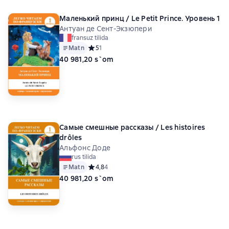
Маленький принц / Le Petit Prince. Уровень 1
Антуан де Сент-Экзюпери
fransuz tilida
Matn
Средний рейтинг 5 на основе 1 оценок
5
1
40 981,20 s`om
Самые смешные рассказы / Les histoires
drôles
Альфонс Доде
rus tilida
Matn
Средний рейтинг 4,8 на основе 4 оценок
4,8
4
40 981,20 s`om