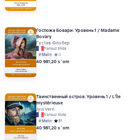
Госпожа Бовари. Уровень 1 / Madame
Bovary
Густав Флобер
fransuz tilida
Matn
Средний рейтинг 0 на основе 0 оценок
0
40 981,20 s`om
Таинственный остров. Уровень 1 / L’Île
mystérieuse
Jyul Vern
fransuz tilida
Matn
Средний рейтинг 5 на основе 1 оценок
5
1
40 981,20 s`om