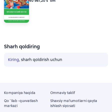
40 981,20 s`om
Sharh qoldiring
Kiring
, sharh qoldirish uchun
Kompaniya haqida
Ommaviy taklif
Qo`llab -quvvatlash
Shaxsiy ma'lumotlarni qayta
markazi
ishlash siyosati