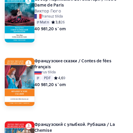
Dame de Paris
Виктор Гюго
fransuz tilida
Matn
Средний рейтинг 3,8 на основе 26 оценок
3,8
26
40 981,20 s`om
Французские сказки / Contes de fées
français
rus tilida
Matn
PDF
PDF
Средний рейтинг 4,6 на основе 9 оценок
4,6
9
40 981,20 s`om
Французский с улыбкой. Рубашка / La
Chemise