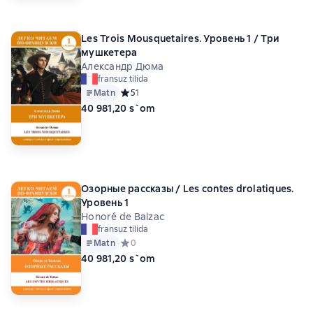
Les Trois Mousquetaires. Уровень 1 / Три
мушкетера
Александр Дюма
fransuz tilida
Matn
Средний рейтинг 5 на основе 1 оценок
5
1
40 981,20 s`om
Озорные рассказы / Les contes drolatiques.
Уровень 1
Honoré de Balzac
fransuz tilida
Matn
Средний рейтинг 0 на основе 0 оценок
0
40 981,20 s`om