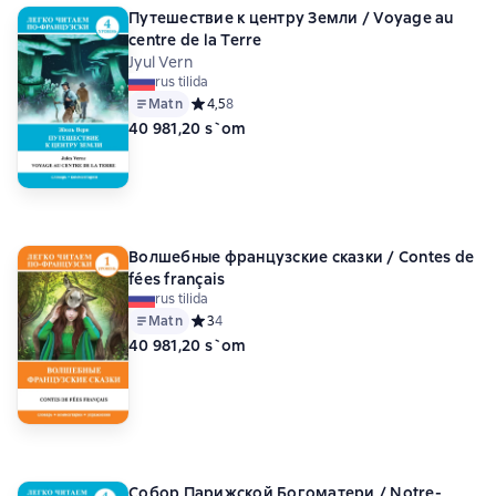
Путешествие к центру Земли / Voyage au
centre de la Terre
Jyul Vern
rus tilida
Matn
Средний рейтинг 4,5 на основе 8 оценок
4,5
8
40 981,20 s`om
Волшебные французские сказки / Contes de
fées français
rus tilida
Matn
Средний рейтинг 3 на основе 4 оценок
3
4
40 981,20 s`om
Собор Парижской Богоматери / Notre-