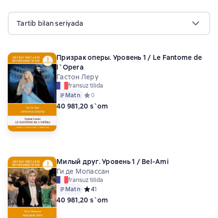
Tartib bilan seriyada
Призрак оперы. Уровень 1 / Le Fantome de
l`Opera
Гастон Леру
fransuz tilida
Matn
Средний рейтинг 0 на основе 0 оценок
0
40 981,20 s`om
Милый друг. Уровень 1 / Bel-Ami
Ги де Мопассан
fransuz tilida
Matn
Средний рейтинг 4 на основе 1 оценок
4
1
40 981,20 s`om