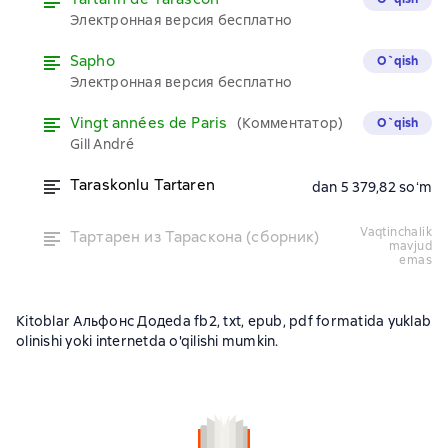
Электронная версия бесплатно
Sapho
O`qish
Электронная версия бесплатно
Vingt années de Paris
(Комментатор)
O`qish
Gill André
Taraskonlu Tartaren
dan 5 379,82 soʻm
vaqtinchalik
Тартарен из Тараскона (сборник)
mavjud
emas
Kitoblar Альфонс Додеda fb2, txt, epub, pdf formatida yuklab
olinishi yoki internetda o'qilishi mumkin.