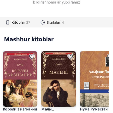
bildirishnomalar yuboramiz
Kitoblar
27
Sitatalar
4
Mashhur kitoblar
Короли в изгнании
Малыш
Нума Руместан