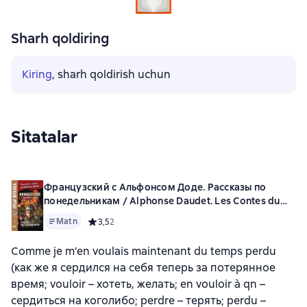
Sharh qoldiring
Kiring
, sharh qoldirish uchun
Sitatalar
Французский с Альфонсом Доде. Рассказы по
понедельникам / Alphonse Daudet. Les Contes du
lundi
Matn
Средний рейтинг 3,5 на основе 2 оценок
3,5
2
Comme je m’en voulais maintenant du temps perdu
(как же я сердился на себя теперь за потерянное
время; vouloir – хотеть, желать; en vouloir à qn –
сердиться на коголибо; perdre – терять; perdu –