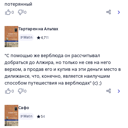
потерянный
0
0
Тартарен на Альпах
Matn
Средний рейтинг 4,7 на основе 11 оценок
4,7
11
"С помощью же верблюда он рассчитывал
добраться до Алжира, но только не сев на него
верхом, а продав его и купив на эти деньги место в
дилижансе, что, конечно, является наилучшим
способом путешествия на верблюдах" (с) ;)
0
0
Сафо
Matn
Средний рейтинг 5 на основе 4 оценок
5
4