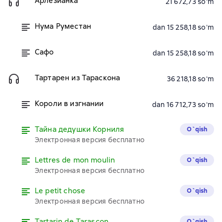
Арлезианка
21 672,73 soʻm
Нума Руместан
dan 15 258,18 soʻm
Сафо
dan 15 258,18 soʻm
Тартарен из Тараскона
36 218,18 soʻm
Короли в изгнании
dan 16 712,73 soʻm
Тайна дедушки Корниля
O`qish
Электронная версия бесплатно
Lettres de mon moulin
O`qish
Электронная версия бесплатно
Le petit chose
O`qish
Электронная версия бесплатно
Tartarin de Tarascon
O`qish