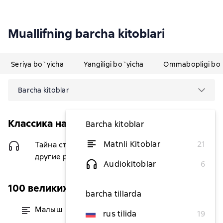
Muallifning barcha kitoblari
Seriya bo`yicha
Yangiligi bo`yicha
Ommabopligi bo`
Barcha kitoblar
Классика на все времена
Barcha kitoblar
Matnli Kitoblar
21
Тайна старого мельника и
50 036,36 soʻm
другие рассказы
Audiokitoblar
6
100 великих романов
barcha tillarda
Малыш
dan 37 803,64 soʻm
rus tilida
19