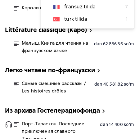
fransuz tilida
7
Короли в изгнании
dan 53 076,36 soʻm
turk tilida
1
Littérature classique (Каро)
Малыш. Книга для чтения на
dan 62 836,36 soʻm
французском языке
Легко читаем по-французски
Самые смешные рассказы /
dan 40 581,82 soʻm
Les histoires drôles
Из архива Гостелерадиофонда
Порт-Тараскон. Последние
dan 14 400 soʻm
приключения славного
Тартарена