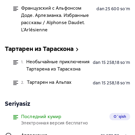
Французский с Альфонсом
dan 25 600 soʻm
Доде. Арлезианка. Избранные
рассказы / Alphonse Daudet.
L’Arlésienne
Тартарен из Тараскона
Необычайные приключения
1.
dan 15 258,18 soʻm
Тартарена из Тараскона
Тартарен на Альпах
2.
dan 15 258,18 soʻm
Seriyasiz
Последний кумир
O`qish
Электронная версия бесплатно