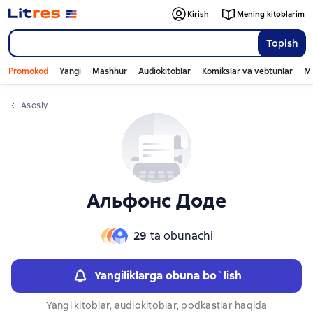
Слайдер с книгами
Слайдер с книгами
Kirish
Mening kitoblarim
Topish
Promokod
Yangi
Mashhur
Audiokitoblar
Komikslar va vebtunlar
Mo
Asosiy
Альфонс Доде
29
ta obunachi
Yangiliklarga obuna bo`lish
Yangi kitoblar, audiokitoblar, podkastlar haqida