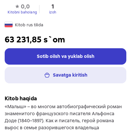
0,0
1
Kitobni baholang
izoh
Kitob rus tilida
63 231,85 s`om
Sotib oilsh va yuklab olish
Savatga kiritish
Kitob haqida
«Малыш» – во многом автобиографический роман
знаменитого французского писателя Альфонса
Доде (1840–1897). Как и писатель, герой романа
вырос в семье разорившегося владельца