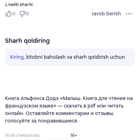
Livelib sharhi.
Javob berish
0
0
Sharh qoldiring
Kiring
, kitobni baholash va sharh qoldirish uchun
Книга Альфонса Додэ «Малыш. Книга для чтения на
французском языке» — скачать в pdf или читать
онлайн. Оставляйте комментарии и отзывы,
голосуйте за понравившиеся.
Yosh cheklamasi
:
16+