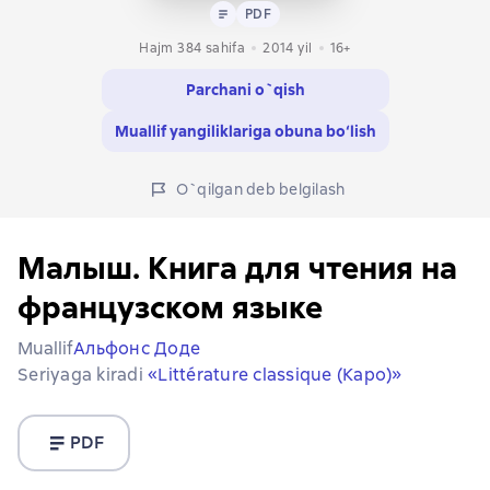
Matn
PDF
PDF
Hajm 384 sahifa
2014
yil
16+
Parchani o`qish
Muallif yangiliklariga obuna bo‘lish
O`qilgan deb belgilash
Малыш. Книга для чтения на
французском языке
Muallif
Альфонс Доде
Seriyaga kiradi
«Littérature classique (Каро)»
PDF