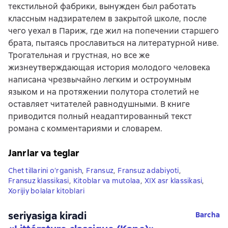
текстильной фабрики, вынужден был работать
классным надзирателем в закрытой школе, после
чего уехал в Париж, где жил на попечении старшего
брата, пытаясь прославиться на литературной ниве.
Трогательная и грустная, но все же
жизнеутверждающая история молодого человека
написана чрезвычайно легким и остроумным
языком и на протяжении полутора столетий не
оставляет читателей равнодушными. В книге
приводится полный неадаптированный текст
романа с комментариями и словарем.
Janrlar va teglar
Chet tillarini o‘rganish
,
Fransuz
,
Fransuz adabiyoti
,
Fransuz klassikasi
,
Kitoblar va mutolaa
,
XIX asr klassikasi
,
Xorijiy bolalar kitoblari
seriyasiga kiradi
Barcha