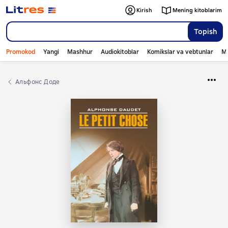
Kirish
Mening kitoblarim
Topish
Promokod
Yangi
Mashhur
Audiokitoblar
Komikslar va vebtunlar
Mo
Альфонс Доде