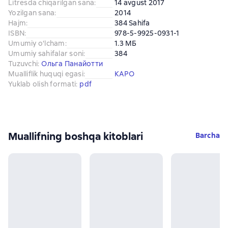
Litresda chiqarilgan sana
:
14 avgust 2017
Yozilgan sana
:
2014
Hajm
:
384 Sahifa
ISBN
:
978-5-9925-0931-1
Umumiy o'lcham
:
1.3 МБ
Umumiy sahifalar soni
:
384
Tuzuvchi
:
Ольга Панайотти
Mualliflik huquqi egasi
:
КАРО
Yuklab olish formati
:
pdf
Muallifning boshqa kitoblari
Barcha