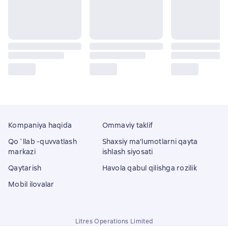
Kompaniya haqida
Ommaviy taklif
Qo`llab -quvvatlash
Shaxsiy ma'lumotlarni qayta
markazi
ishlash siyosati
Qaytarish
Havola qabul qilishga rozilik
Mobil ilovalar
Litres Operations Limited