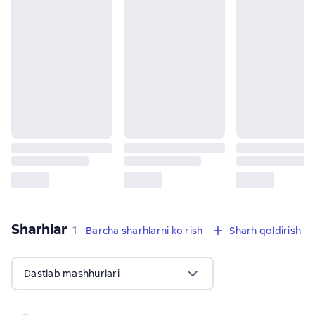
Sharhlar
,
1 sharh
1
Barcha sharhlarni ko'rish
Sharh qoldirish
Dastlab mashhurlari