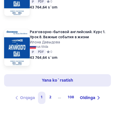
Matn
PDF
PDF
Средний рейтинг 0 на основе 0 оценок
0
43 764,64 s`om
Разговорно-бытовой английский. Курс 1.
Урок 8. Важные события в жизни
Илона Давыдова
rus tilida
Matn
PDF
PDF
Средний рейтинг 0 на основе 0 оценок
0
43 764,64 s`om
Yana ko`rsatish
1
2
...
108
Orqaga
Oldinga