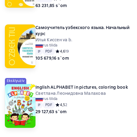
63 231,85 s`om
Самоучитель узбекского языка. Начальный
курс
Илья Киссен va b.
rus tilida
Matn
PDF
PDF
Средний рейтинг 4,6 на основе 19 оценок
4,6
19
105 679,16 s`om
Eksklyuziv
Inglish ALPHABET in pictures, coloring book
Светлана Леонидовна Малахова
rus tilida
Matn
PDF
PDF
Средний рейтинг 4,5 на основе 2 оценок
4,5
2
29 127,63 s`om