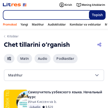
Kirish
Mening kitoblarim
Topish
Promokod
Yangi
Mashhur
Audiokitoblar
Komikslar va vebtunlar
Mo
Kitoblar
Chet tillarini o‘rganish
Matn
Audio
Podkastlar
Mashhur
Самоучитель узбекского языка. Начальный
курс
Илья Киссен va b.
Audio
Средний рейтинг 3,5 на основе 29 оценок
3,5
29