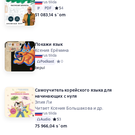
rus tilida
Matn
PDF
PDF
Средний рейтинг 5 на основе 4 оценок
5
4
51 083,14 s`om
Покажи язык
Ксения Ерёмина
rus tilida
Podkast
Средний рейтинг 0 на основе 0 оценок
0
bepul
Самоучитель корейского языка для
начинающих с нуля
Элия Ли
Читает Ксения Большакова и др.
rus tilida
Audio
Средний рейтинг 5 на основе 3 оценок
5
3
75 966,04 s`om