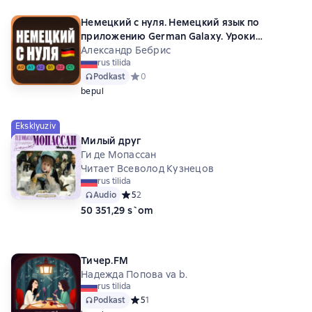
Немецкий с нуля. Немецкий язык по
приложению German Galaxy. Уроки
немецкого языка с нуля для начинающих
Александр Бебрис
rus tilida
Podkast
Средний рейтинг 0 на основе 0 оценок
0
bepul
Eksklyuziv
Милый друг
Ги де Мопассан
Читает Всеволод Кузнецов
rus tilida
Audio
Средний рейтинг 5 на основе 2 оценок
5
2
50 351,29 s`om
Тичер.FM
Надежда Попова va b.
rus tilida
Podkast
Средний рейтинг 5 на основе 1 оценок
5
1