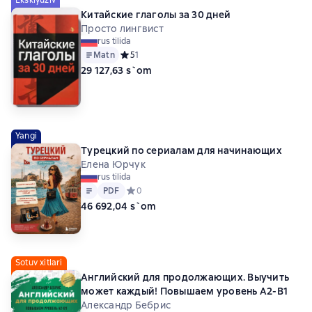
Китайские глаголы за 30 дней
Просто лингвист
rus tilida
Matn
Средний рейтинг 5 на основе 1 оценок
5
1
29 127,63 s`om
Yangi
Турецкий по сериалам для начинающих
Елена Юрчук
rus tilida
Matn
PDF
PDF
Средний рейтинг 0 на основе 0 оценок
0
46 692,04 s`om
Sotuv xitlari
Английский для продолжающих. Выучить
может каждый! Повышаем уровень A2-B1
Александр Бебрис