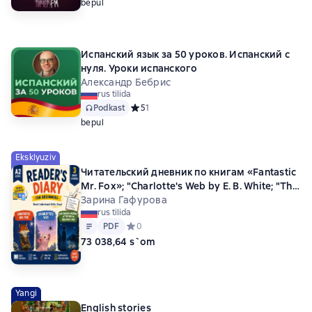
bepul
Испанский язык за 50 уроков. Испанский с
нуля. Уроки испанского
Александр Бебрис
rus tilida
Podkast
Средний рейтинг 5 на основе 1 оценок
5
1
bepul
Eksklyuziv
Читательский дневник по книгам «Fantastic
Mr. Fox»; "Charlotte's Web by E. B. White; "The
Curious Incident of the Dog in the Night-
Зарина Гафурова
rus tilida
time"" by Mark Haddon (уровень A2)
Matn
PDF
PDF
Средний рейтинг 0 на основе 0 оценок
0
73 038,64 s`om
Yangi
English stories