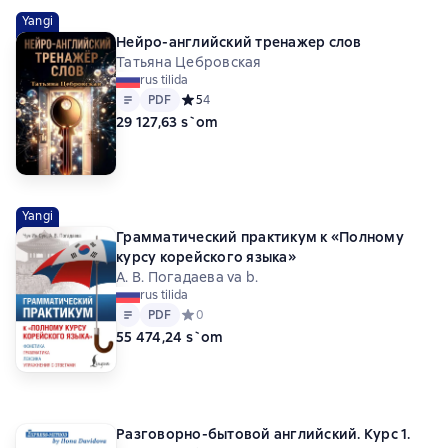
Yangi
Нейро-английский тренажер слов
Татьяна Цебровская
rus tilida
Matn
PDF
PDF
Средний рейтинг 5 на основе 4 оценок
5
4
29 127,63 s`om
Yangi
Грамматический практикум к «Полному
курсу корейского языка»
А. В. Погадаева va b.
rus tilida
Matn
PDF
PDF
Средний рейтинг 0 на основе 0 оценок
0
55 474,24 s`om
Разговорно-бытовой английский. Курс 1.