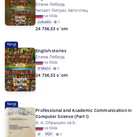
Елена Лебедь
Читает Литрес Авточтец
rus tilida
Audio
Средний рейтинг 0 на основе 0 оценок
0
24 736,53 s`om
Yangi
English stories
Елена Лебедь
rus tilida
Matn
Средний рейтинг 0 на основе 0 оценок
0
24 736,53 s`om
Yangi
Professional and Academic Communication in
Computer Science (Part I)
А. А. Опрышко va b.
rus tilida
Matn
PDF
PDF
Средний рейтинг 0 на основе 0 оценок
0