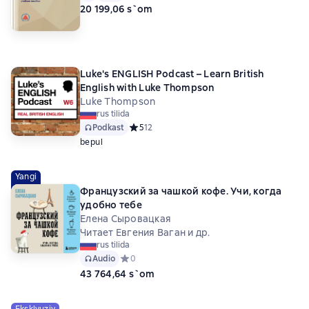
20 199,06 s`om
Luke's ENGLISH Podcast – Learn British
English with Luke Thompson
Luke Thompson
rus tilida
Podkast
Средний рейтинг 5 на основе 12 оценок
5
12
bepul
Yangi
Французский за чашкой кофе. Учи, когда
удобно тебе
Елена Сыровацкая
Читает Евгения Ваган и др.
rus tilida
Audio
Средний рейтинг 0 на основе 0 оценок
0
43 764,64 s`om
Eksklyuziv