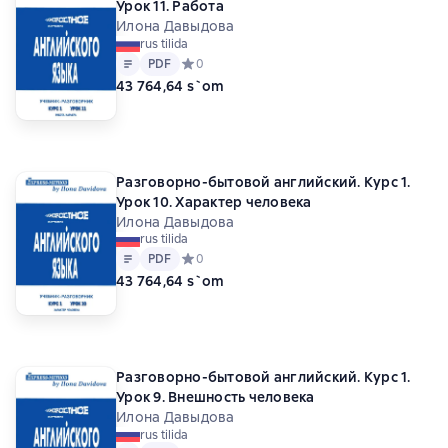
Урок 11. Работа
Илона Давыдова
rus tilida
Matn
PDF
PDF
Средний рейтинг 0 на основе 0 оценок
0
43 764,64 s`om
Разговорно-бытовой английский. Курс 1.
Урок 10. Характер человека
Илона Давыдова
rus tilida
Matn
PDF
PDF
Средний рейтинг 0 на основе 0 оценок
0
43 764,64 s`om
Разговорно-бытовой английский. Курс 1.
Урок 9. Внешность человека
Илона Давыдова
rus tilida