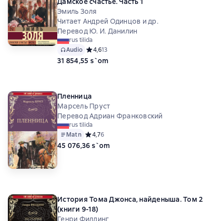
Дамское счастье. Часть 1
Эмиль Золя
Читает Андрей Одинцов и др.
Перевод Ю. И. Данилин
rus tilida
Audio
Средний рейтинг 4,6 на основе 13 оценок
4,6
13
31 854,55 s`om
Пленница
Марсель Пруст
Перевод Адриан Франковский
rus tilida
Matn
Средний рейтинг 4,7 на основе 6 оценок
4,7
6
45 076,36 s`om
История Тома Джонса, найденыша. Том 2
(книги 9-18)
Генри Филдинг