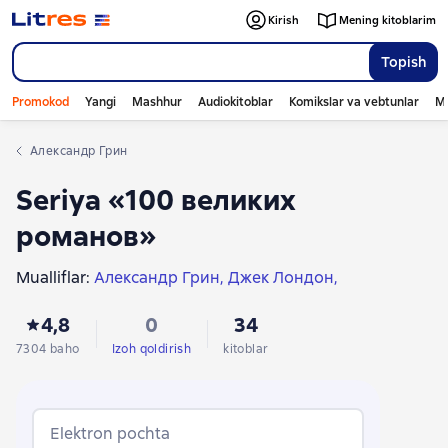
Kirish
Mening kitoblarim
Topish
Promokod
Yangi
Mashhur
Audiokitoblar
Komikslar va vebtunlar
Mo
Александр Грин
Seriya «100 великих
романов»
Mualliflar:
Александр Грин
Джек Лондон
Aleksandr Pushkin
Гарриет Бичер-Стоу
4,8
0
34
Михаил Салтыков-Щедрин
Густав Майринк
Лев Толстой
Джонатан Свифт
Брэм Стокер
7304 baho
Izoh qoldirish
kitoblar
Николай Гоголь
Федор Достоевский
Чарльз Диккенс
Иван Гончаров
Ҳерберт Уэллс
Aleksandr Belyayev
Марсель Пруст
Elektron pochta
Тобайас Джордж Смоллет
Виктор Гюго