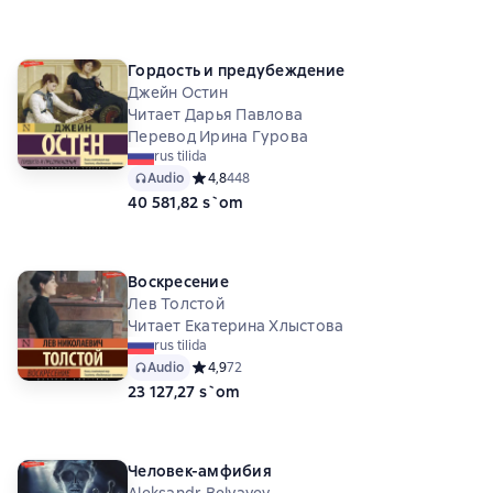
Гордость и предубеждение
Джейн Остин
Читает Дарья Павлова
Перевод Ирина Гурова
rus tilida
Audio
Средний рейтинг 4,8 на основе 448 оценок
4,8
448
40 581,82 s`om
Воскресение
Лев Толстой
Читает Екатерина Хлыстова
rus tilida
Audio
Средний рейтинг 4,9 на основе 72 оценок
4,9
72
23 127,27 s`om
Человек-амфибия
Aleksandr Belyayev