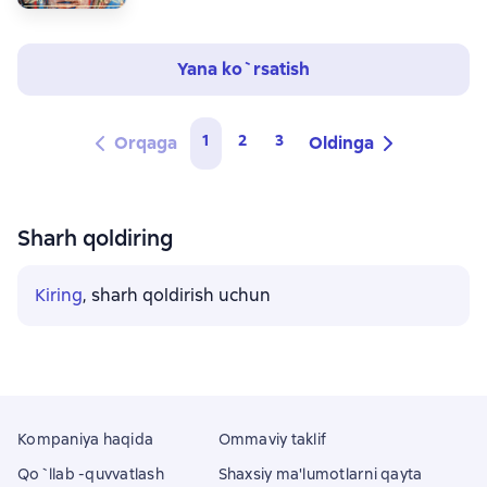
Yana ko`rsatish
1
2
3
Orqaga
Oldinga
Sharh qoldiring
Kiring
, sharh qoldirish uchun
Kompaniya haqida
Ommaviy taklif
Qo`llab -quvvatlash
Shaxsiy ma'lumotlarni qayta