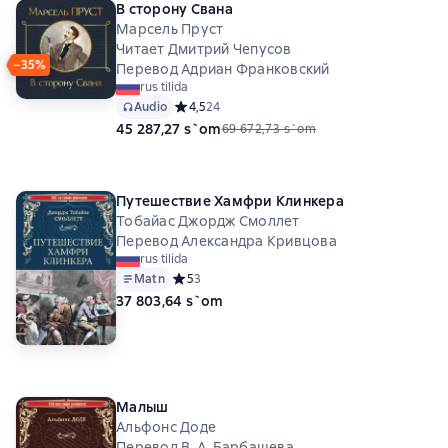
В сторону Свана
Марсель Пруст
Читает Дмитрий Чепусов
−35%
Перевод Адриан Франковский
rus tilida
Audio
Средний рейтинг 4,5 на основе 24 оценок
4,5
24
45 287,27 s`om
69 672,73 s`om
Путешествие Хамфри Клинкера
Тобайас Джордж Смоллет
Перевод Александра Кривцова
rus tilida
Matn
Средний рейтинг 5 на основе 3 оценок
5
3
37 803,64 s`om
Малыш
Альфонс Доде
Перевод В. А. Барбашева