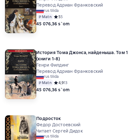
Перевод Адриан Франковский
rus tilida
Matn
Средний рейтинг 5 на основе 5 оценок
5
5
45 076,36 s`om
История Тома Джонса, найденыша. Том 1
(книги 1-8)
Генри Филдинг
Перевод Адриан Франковский
rus tilida
Matn
Средний рейтинг 4,9 на основе 13 оценок
4,9
13
45 076,36 s`om
Подросток
Федор Достоевский
Читает Сергей Дидок
rus tilida