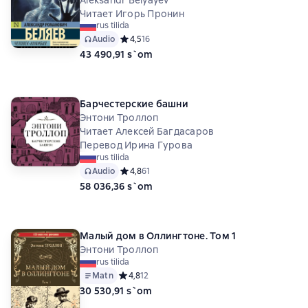
Читает Игорь Пронин
rus tilida
Audio
Средний рейтинг 4,5 на основе 16 оценок
4,5
16
43 490,91 s`om
Барчестерские башни
Энтони Троллоп
Читает Алексей Багдасаров
Перевод Ирина Гурова
rus tilida
Audio
Средний рейтинг 4,8 на основе 61 оценок
4,8
61
58 036,36 s`om
Малый дом в Оллингтоне. Том 1
Энтони Троллоп
rus tilida
Matn
Средний рейтинг 4,8 на основе 12 оценок
4,8
12
30 530,91 s`om