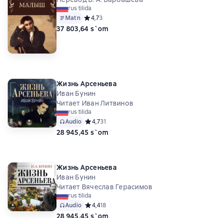
rus tilida
Matn
Средний рейтинг 4,7 на основе 3 оценок
4,7
3
37 803,64 s`om
Жизнь Арсеньева
Иван Бунин
Читает Иван Литвинов
rus tilida
Audio
Средний рейтинг 4,7 на основе 31 оценок
4,7
31
28 945,45 s`om
Жизнь Арсеньева
Иван Бунин
Читает Вячеслав Герасимов
rus tilida
Audio
Средний рейтинг 4,4 на основе 18 оценок
4,4
18
28 945,45 s`om