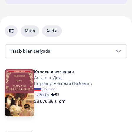
Matn
Audio
Tartib bilan seriyada
Короли в изгнании
Альфонс Доде
Перевод Николай Любимов
rus tilida
Matn
Средний рейтинг 5 на основе 3 оценок
5
3
53 076,36 s`om