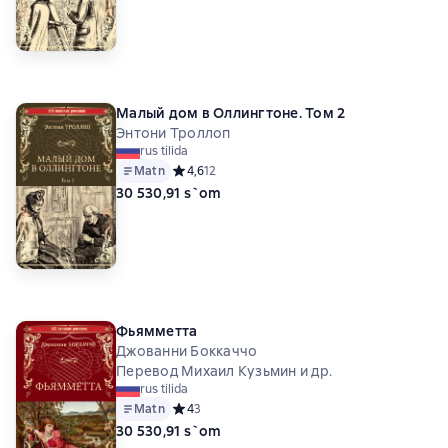
Малый дом в Оллингтоне. Том 2
Энтони Троллоп
rus tilida
Matn
Средний рейтинг 4,6 на основе 12 оценок
4,6
12
30 530,91 s`om
Фьямметта
Джованни Боккаччо
Перевод Михаил Кузьмин и др.
rus tilida
Matn
Средний рейтинг 4 на основе 3 оценок
4
3
30 530,91 s`om