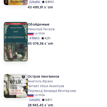
Audio
Средний рейтинг 4,9 на основе 865 оценок
4,9
865
43 490,91 s`om
Обойденные
Николай Лесков
rus tilida
Matn
Средний рейтинг 4,2 на основе 6 оценок
4,2
6
45 076,36 s`om
Остров пингвинов
Анатоль Франс
Читает Илья Акинтьев
Перевод Зинаида Венгерова
rus tilida
Audio
Средний рейтинг 4,6 на основе 10 оценок
4,6
10
28 945,45 s`om