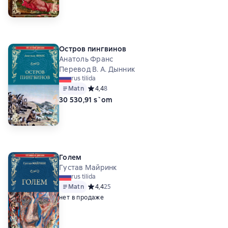
Остров пингвинов
Анатоль Франс
Перевод В. А. Дынник
rus tilida
Matn
Средний рейтинг 4,4 на основе 8 оценок
4,4
8
30 530,91 s`om
Голем
Густав Майринк
rus tilida
Matn
Средний рейтинг 4,4 на основе 25 оценок
4,4
25
нет в продаже