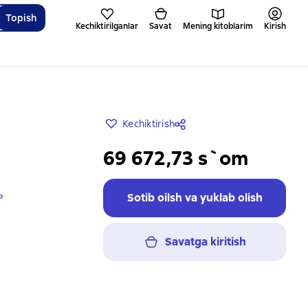
Topish
Kechiktirilganlar
Savat
Mening kitoblarim
Kirish
Kechiktirish
69 672,73 s`om
»
Sotib oilsh va yuklab olish
Savatga kiritish