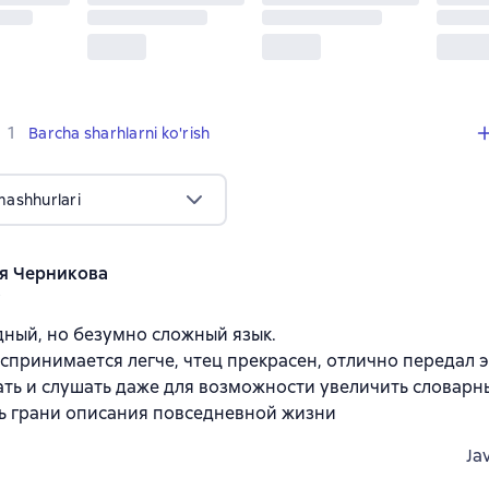
,
1 sharh
1
Barcha sharhlarni ko'rish
mashhurlari
я Черникова
y
ный, но безумно сложный язык.
оспринимается легче, чтец прекрасен, отлично передал 
ать и слушать даже для возможности увеличить словарны
ь грани описания повседневной жизни
Ja