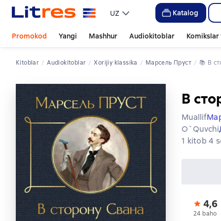
Katalog
UZ
Promokod
Yangi
Mashhur
Audiokitoblar
Komikslar 
Kitoblar
Audiokitoblar
xorijiy klassika
Марсель Пруст
📚 
В с
В сто
Muallif
Мар
O`quvchi
1 kitob 4 
4,6
24 baho