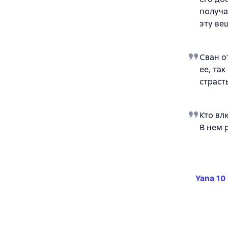
получа
эту ве
Сван о
ее, так
страст
Кто вл
В нем 
Yana 10 