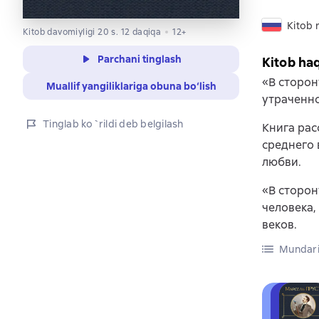
Kitob r
Kitob davomiyligi 20 s. 12 daqiqa
12+
Parchani tinglash
Kitob ha
«В сторон
Muallif yangiliklariga obuna bo‘lish
утраченн
Tinglab ko`rildi deb belgilash
Книга рас
среднего 
любви.
«В сторон
человека,
веков.
Mundari