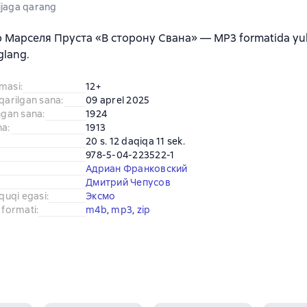
jaga qarang
b Марселя Пруста «В сторону Свана» — MP3 formatida yukl
glang.
amasi
:
12+
iqarilgan sana
:
09 aprel 2025
ingan sana
:
1924
na
:
1913
20 s. 12 daqiqa 11 sek.
978-5-04-223522-1
Адриан Франковский
Дмитрий Чепусов
uquqi egasi
:
Эксмо
 formati
:
m4b
, 
mp3
, 
zip