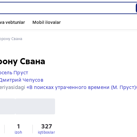
va vebtunlar
Mobil ilovalar
торону Свана
рону Свана
сель Пруст
Дмитрий Чепусов
seriyasidagi
«В поисках утраченного времени (М. Пруст)
1
327
izoh
iqtiboslar