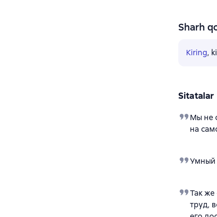
Sharh qo
Kiring
, 
Sitatalar
Мы не 
на сам
Умный 
Так же
труд, 
его до