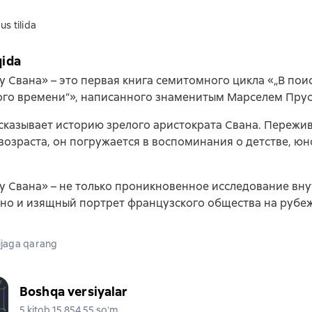
us tilida
qida
у Свана» – это первая книга семитомного цикла «„В пои
ого времени“», написанного знаменитым Марселем Прус
сказывает историю зрелого аристократа Свана. Пережи
возраста, он погружается в воспоминания о детстве, юн
у Свана» – не только проникновенное исследование вн
 но и изящный портрет французского общества на рубеж
jaga qarang
Boshqa versiyalar
5 kitob 15 854,55 soʻm