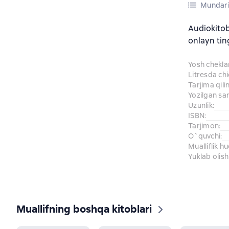
Mundari
Audiokito
onlayn tin
Yosh chekl
Litresda ch
Tarjima qil
Yozilgan sa
Uzunlik
:
ISBN
:
Tarjimon
:
O`quvchi
:
Mualliflik h
Yuklab olish
Muallifning boshqa kitoblari