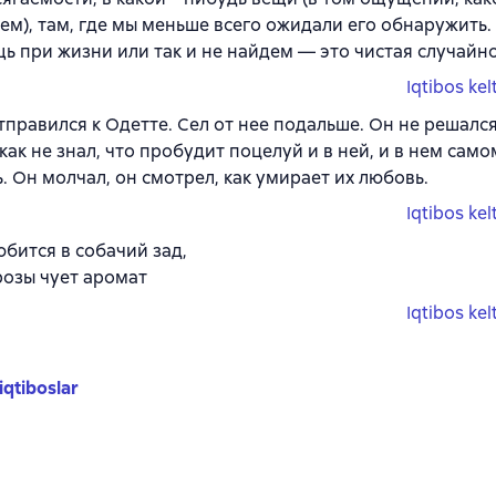
ем), там, где мы меньше всего ожидали его обнаружить
щь при жизни или так и не найдем — это чистая случайно
Iqtibos kel
тправился к Одетте. Сел от нее подальше. Он не решалс
 как не знал, что пробудит поцелуй и в ней, и в нем само
ь. Он молчал, он смотрел, как умирает их любовь.
Iqtibos kel
юбится в собачий зад,
розы чует аромат
Iqtibos kel
iqtiboslar