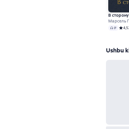
В сторону
Марсель 
Audio
Средн
4,5
Ushbu ki