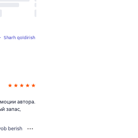
Sharh qoldirish
эмоции автора.
й запас,
vob berish