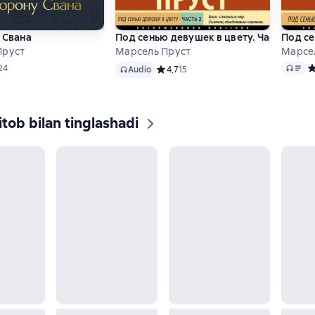
 Свана
Под сенью девушек в цвету. Часть втор
Под се
Пруст
Марсель Пруст
Марсе
Audio
Audio
ий рейтинг 4,5 на основе 24 оценок
24
С
Audio
Средний рейтинг 4,7 на основе 15 оц
4,7
15
tob bilan tinglashadi