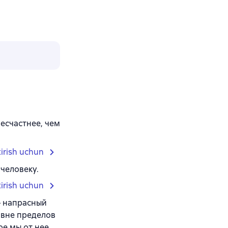
несчастнее, чем
tirish uchun
человеку.
tirish uchun
— напрасный
 вне пределов
ое мы от нее