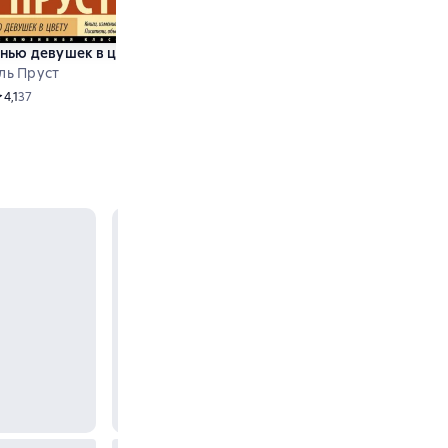
ая
нью девушек в цвету
Под сенью девушек в цвету. Часть п
ль Пруст
Марсель Пруст
Audio
редний рейтинг 4,1 на основе 37 оценок
4,1
37
енок
Audio
Средний рейтинг 4,1 на основе 15
4,1
15