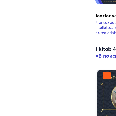
Janrlar v
Fransuz ada
Intellektual
XX asr adab
1 kitob 
«В поис