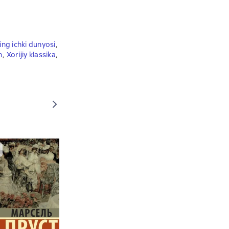
ing ichki dunyosi
,
h
,
Xorijiy klassika
,