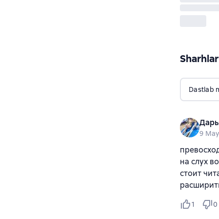
Sharhlar
Dastlab 
Дарь
9 Ma
превосход
на слух в
стоит чит
расширит
1
0