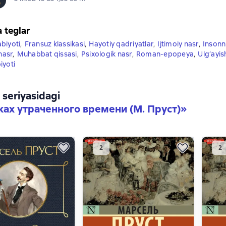
a teglar
biyoti
,
Fransuz klassikasi
,
Hayotiy qadriyatlar
,
Ijtimoiy nasr
,
Insonn
 nasr
,
Muhabbat qissasi
,
Psixologik nasr
,
Roman-epopeya
,
Ulg‘ayis
iyoti
4 seriyasidagi
ках утраченного времени (М. Пруст)»