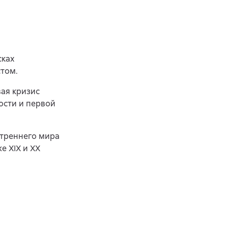
сках
том.
вая кризис
ости и первой
утреннего мира
е XIX и XX