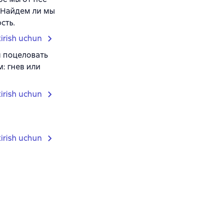
. Найдем ли мы
сть.
tirish uchun
я поцеловать
м: гнев или
tirish uchun
tirish uchun