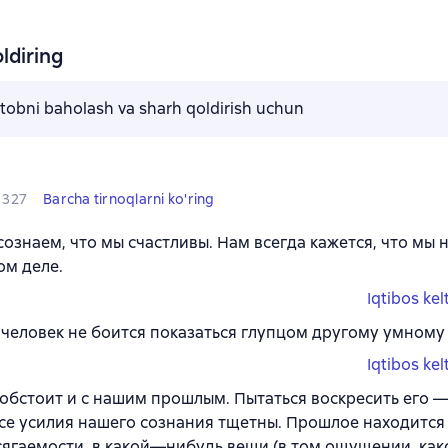
ldiring
kitobni baholash va sharh qoldirish uchun
327
Barcha tirnoqlarni ko'ring
сознаем, что мы счастливы. Нам всегда кажется, что мы 
ом деле.
Iqtibos kel
человек не боится показаться глупцом другому умному 
Iqtibos kel
 обстоит и с нашим прошлым. Пытаться воскресить его 
все усилия нашего сознания тщетны. Прошлое находится
сягаемости, в какой—нибудь вещи (в том ощущении, как