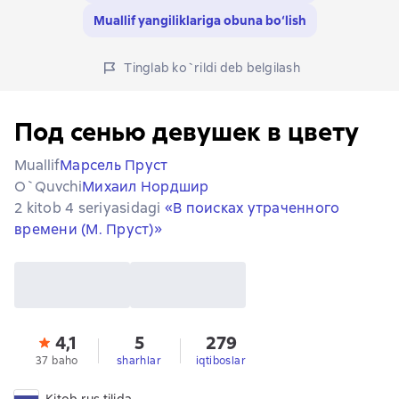
Muallif yangiliklariga obuna bo‘lish
Tinglab ko`rildi deb belgilash
Под сенью девушек в цвету
Muallif
Марсель Пруст
O`quvchi
Михаил Нордшир
2 kitob 4 seriyasidagi
«В поисках утраченного
времени (М. Пруст)»
4,1
5
279
37 baho
sharhlar
iqtiboslar