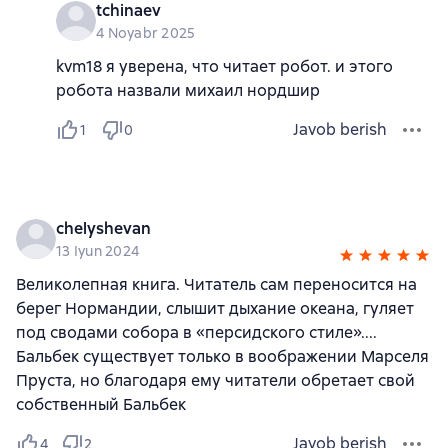
tchinaev
4 Noyabr 2025
kvm18 я уверена, что читает робот. и этого
робота назвали михаил нордшир
Javob berish
1
0
chelyshevan
13 Iyun 2024
Великолепная книга. Читатель сам переносится на
берег Нормандии, слышит дыхание океана, гуляет
под сводами собора в «персидского стиле»....
Бальбек существует только в воображении Марселя
Пруста, но благодаря ему читатели обретает свой
собственный Бальбек
Javob berish
4
2