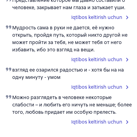
Представление которое мы давно составили о
человеке, закрывает нам глаза и затыкает уши.
Iqtibos keltirish uchun
Мудрость сама в руки не дается, её нужно
открыть, пройдя путь, который никто другой не
может пройти за тебя, не может тебя от него
избавить, ибо это взгляд на вещи.
Iqtibos keltirish uchun
взгляд ее озарился радостью и - хотя бы на на
одну минуту - умом
Iqtibos keltirish uchun
Можно разглядеть в человеке некоторые
слабости – и любить его ничуть не меньше; более
того, любовь придает им особую прелесть.
Iqtibos keltirish uchun