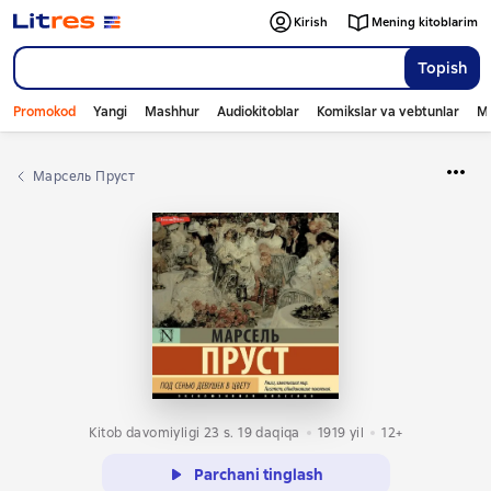
Kirish
Mening kitoblarim
Topish
Promokod
Yangi
Mashhur
Audiokitoblar
Komikslar va vebtunlar
Mo
Марсель Пруст
Kitob davomiyligi 23 s. 19 daqiqa
1919
yil
12+
Parchani tinglash