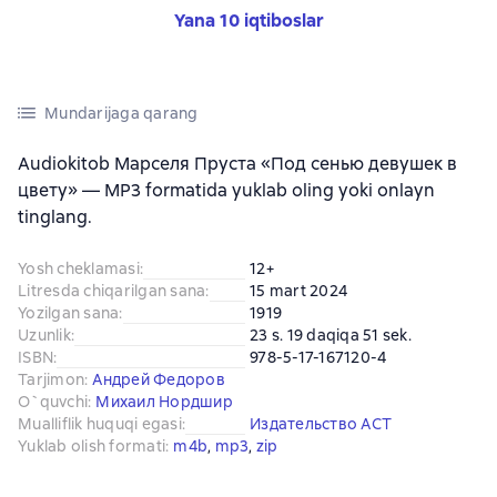
Yana 10 iqtiboslar
Mundarijaga qarang
Audiokitob Марселя Пруста «Под сенью девушек в
цвету» — MP3 formatida yuklab oling yoki onlayn
tinglang.
Yosh cheklamasi
:
12+
Litresda chiqarilgan sana
:
15 mart 2024
Yozilgan sana
:
1919
Uzunlik
:
23 s. 19 daqiqa 51 sek.
ISBN
:
978-5-17-167120-4
Tarjimon
:
Андрей Федоров
O`quvchi
:
Михаил Нордшир
Mualliflik huquqi egasi
:
Издательство АСТ
Yuklab olish formati
:
m4b
, 
mp3
, 
zip