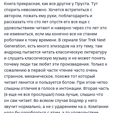
Книга прекрасная, как все другое у Пруста. Тут
спорить невозможно. Хочется встретиться с
автором, пожать ему руки, поблагодарить и
рассказать что сто лет спустя его все еще с
удовольствием читают и наверно через сто лет это
не измениться, если мы конечно все не станем
роботами к тому времени. В сериале Star Trek Next
Generation, есть много эпизодов на эту тему, там
андроид пытается читать классическую литературу
и слушать классическую музыку и не может понять
почему люди так любят эти произведения. Только к
сожалению в первой части чтение часто очень
странное, механическое, похоже тот который
читает ленится и пользуется ботом. При этом четко
слышны отличия в голосе и интонации. Вторая часть
(я еще не все прослушал) пока лучше, слышно что
он сам читает. Во всяком случае Бодлер у него
звучит нормально, а не с ударением на о. Компании
надо бы разобраться с этим, а то удовольствие