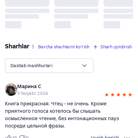
Sharhlar
,
5 sharhlar
5
Barcha sharhlarni ko'rish
Sharh qoldirish
Dastlab mashhurlari
Марина С
3 Noyabr 2024
Книга прекрасная. Чтец - не очень. Кроме
приятного голоса хотелось бы слышать
осмысленное чтение, без интонационных пауз
посреди цельной фразы.
Javob berish