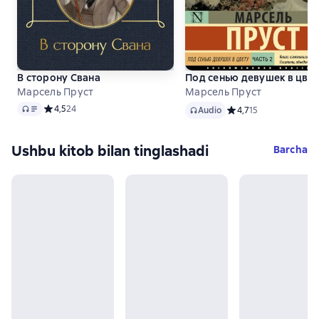
В сторону Свана
Под сенью девушек в цвет
Марсель Пруст
Марсель Пруст
Audio
Audio
Средний рейтинг 4,5 на основе 24 оценок
4,5
24
Audio
Средний рейтинг 4,7 
4,7
15
Ushbu kitob bilan tinglashadi
Barcha