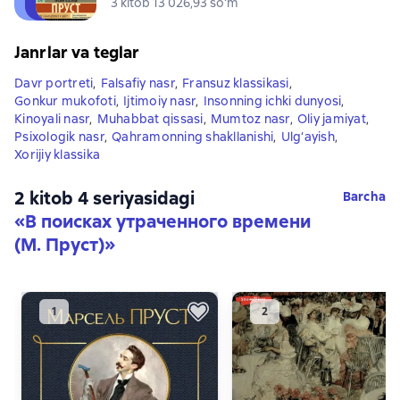
3 kitob 13 026,93 soʻm
Janrlar va teglar
Davr portreti
,
Falsafiy nasr
,
Fransuz klassikasi
,
Gonkur mukofoti
,
Ijtimoiy nasr
,
Insonning ichki dunyosi
,
Kinoyali nasr
,
Muhabbat qissasi
,
Mumtoz nasr
,
Oliy jamiyat
,
Psixologik nasr
,
Qahramonning shakllanishi
,
Ulg‘ayish
,
Xorijiy klassika
2 kitob 4 seriyasidagi
Barcha
«В поисках утраченного времени
(М. Пруст)»