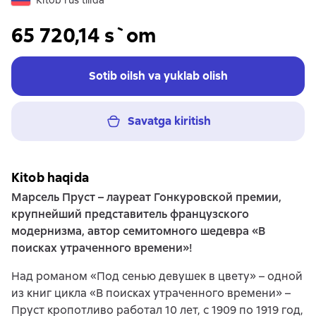
Kitob rus tilida
65 720,14 s`om
Sotib oilsh va yuklab olish
Savatga kiritish
Kitob haqida
Марсель Пруст – лауреат Гонкуровской премии,
крупнейший представитель французского
модернизма, автор семитомного шедевра «В
поисках утраченного времени»!
Над романом «Под сенью девушек в цвету» – одной
из книг цикла «В поисках утраченного времени» –
Пруст кропотливо работал 10 лет, с 1909 по 1919 год,