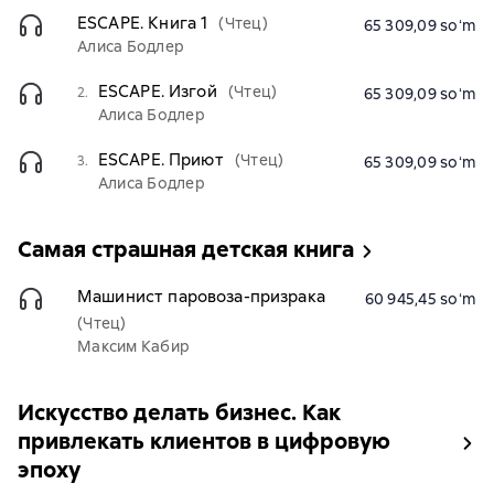
ESCAPE. Книга 1
(Чтец)
65 309,09 soʻm
Алиса Бодлер
ESCAPE. Изгой
(Чтец)
2.
65 309,09 soʻm
Алиса Бодлер
ESCAPE. Приют
(Чтец)
3.
65 309,09 soʻm
Алиса Бодлер
Самая страшная детская книга
Машинист паровоза-призрака
60 945,45 soʻm
(Чтец)
Максим Кабир
Искусство делать бизнес. Как
привлекать клиентов в цифровую
эпоху