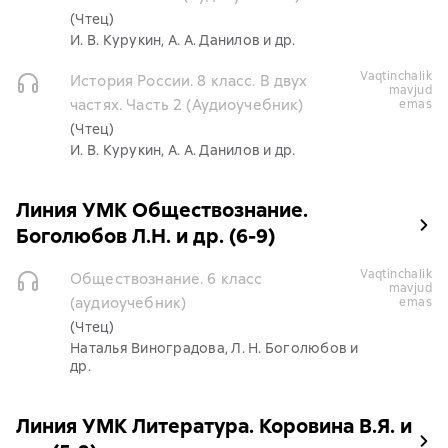
(Чтец)
И. В. Курукин, А. А. Данилов и др.
vaqtinchalik
История России. 8 класс. В двух
mavjud
частях. Часть 2 (Аудиоучебник)
emas
(Чтец)
И. В. Курукин, А. А. Данилов и др.
Линия УМК Обществознание.
Боголюбов Л.Н. и др. (6-9)
vaqtinchalik
Обществознание. 6 класс
mavjud
(аудиоучебник)
emas
(Чтец)
Наталья Виноградова, Л. Н. Боголюбов и
др.
Линия УМК Литература. Коровина В.Я. и