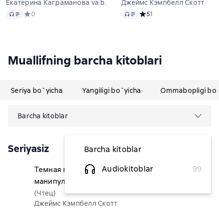
Екатерина Каграманова va b.
Джеймс Кэмпбелл Скотт
Audio
Audio
Средний рейтинг 0 на основе 0 оценок
0
Средний рейтинг 5 на осно
5
1
Muallifning barcha kitoblari
Seriya bo`yicha
Yangiligi bo`yicha
Ommabopligi bo`
Barcha kitoblar
Seriyasiz
Barcha kitoblar
Audiokitoblar
99
Темная психология и
28 945,45 soʻm
манипуляции: самое главное
(Чтец)
Джеймс Кэмпбелл Скотт