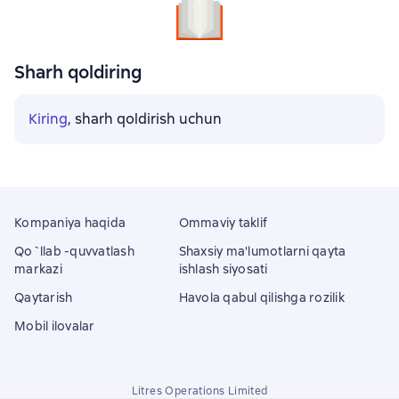
Sharh qoldiring
Kiring
, sharh qoldirish uchun
Kompaniya haqida
Ommaviy taklif
Qo`llab -quvvatlash
Shaxsiy ma'lumotlarni qayta
markazi
ishlash siyosati
Qaytarish
Havola qabul qilishga rozilik
Mobil ilovalar
Litres Operations Limited