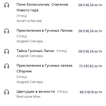
Пони Колокольчик. Спасение
58 036,36 soʻm
Нового года
(Чтец)
Аннетта Мозер
Приключения в Гусиных Лапках
58 036,36 soʻm
(Чтец)
Андрей Снесарь
Тайна Гусиных Лапок
(Чтец)
58 036,36 soʻm
Андрей Снесарь
Приключения в Гусиных лапках.
72 581,82 soʻm
Сборник
(Чтец)
Андрей Снесарь
Цветущие в вечности
(Чтец)
68 218,18 soʻm
Виктория Ман