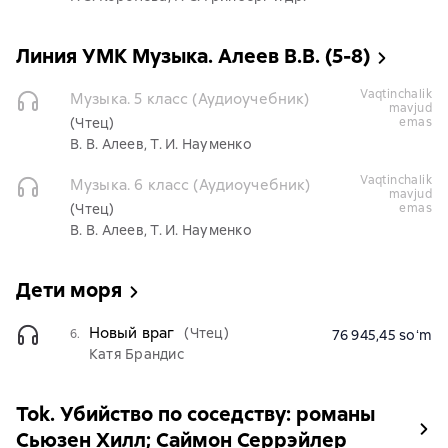
Линия УМК Музыка. Алеев В.В. (5-8)
vaqtinchalik
Музыка. 5 класс (Аудиоучебник)
mavjud
(Чтец)
emas
В. В. Алеев, Т. И. Науменко
vaqtinchalik
Музыка. 6 класс (Аудиоучебник)
mavjud
(Чтец)
emas
В. В. Алеев, Т. И. Науменко
Дети моря
Новый враг
(Чтец)
6.
76 945,45 soʻm
Катя Брандис
Tok. Убийство по соседству: романы
Сьюзен Хилл; Саймон Серрэйлер