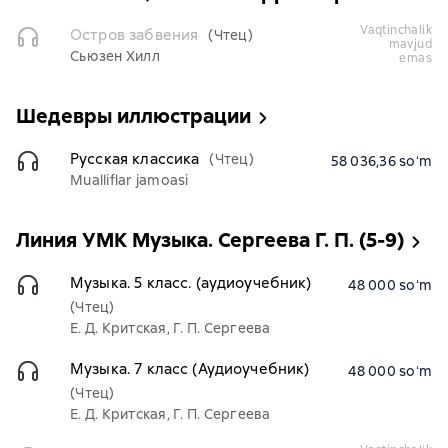
vaqtinchalik
Остров забвения
(Чтец)
mavjud
Сьюзен Хилл
emas
Шедевры иллюстрации
Русская классика
(Чтец)
58 036,36 soʻm
Mualliflar jamoasi
Линия УМК Музыка. Сергеева Г. П. (5-9)
Музыка. 5 класс. (аудиоучебник)
48 000 soʻm
(Чтец)
Е. Д. Критская, Г. П. Сергеева
Музыка. 7 класс (Аудиоучебник)
48 000 soʻm
(Чтец)
Е. Д. Критская, Г. П. Сергеева