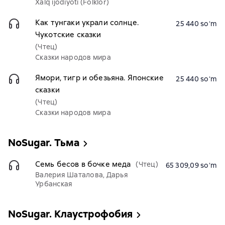
Xalq ijodiyoti (Folklor)
Как тунгаки украли солнце.
25 440 soʻm
Чукотские сказки
(Чтец)
Сказки народов мира
Ямори, тигр и обезьяна. Японские
25 440 soʻm
сказки
(Чтец)
Сказки народов мира
NoSugar. Тьма
Семь бесов в бочке меда
(Чтец)
65 309,09 soʻm
Валерия Шаталова, Дарья
Урбанская
NoSugar. Клаустрофобия