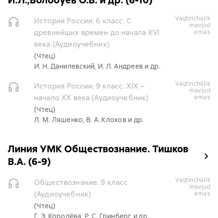
И.Л.,Волобуев О.В. и др. (6-10)
vaqtinchalik
История России. 6 класс. С
mavjud
древнейших времен до начала XVI
emas
века (Аудиоучебник)
(Чтец)
И. Н. Данилевский, И. Л. Андреев и др.
vaqtinchalik
История России. 9 класс. XIX –
mavjud
начало XX века (Аудиоучебник)
emas
(Чтец)
Л. М. Ляшенко, В. А. Клоков и др.
Линия УМК Обществознание. Тишков
В.А. (6-9)
vaqtinchalik
Обществознание. 9 класс
mavjud
(Аудиоучебник)
emas
(Чтец)
Г. Э. Королёва, Р. С. Гринберг и др.