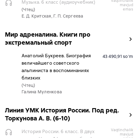
vaqtinchalik
Музыка. 6 класс (аудиоучебник)
mavjud
(Чтец)
emas
Е. Д. Критская, Г. П. Сергеева
Мир адреналина. Книги про
экстремальный спорт
Анатолий Букреев. Биография
43 490,91 soʻm
величайшего советского
альпиниста в воспоминаниях
близких
(Чтец)
Галина Муленкова
Линия УМК История России. Под ред.
Торкунова А. В. (6-10)
vaqtinchalik
История России. 6 класс. В двух
mavjud