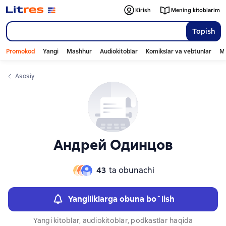
Слайдер с книгами
Kirish
Mening kitoblarim
Topish
Promokod
Yangi
Mashhur
Audiokitoblar
Komikslar va vebtunlar
Mo
Asosiy
Андрей Одинцов
43
ta obunachi
Yangiliklarga obuna bo`lish
Yangi kitoblar, audiokitoblar, podkastlar haqida