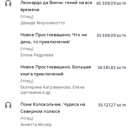
Леонардо да Винчи: гений на все
65 309,09 soʻm
времена
(Чтец)
Давиде Морозинотто
Новое Простоквашино. Что ни
33 309,09 soʻm
день, то приключения!
(Чтец)
Елена Редреева
Новое Простоквашино. Большая
56 581,82 soʻm
книга приключений
(Чтец)
Екатерина Каграманова, Елена
Щетинина и др.
Пони Колокольчик. Чудеса на
55 127,27 soʻm
Северном полюсе
(Чтец)
Аннетта Мозер