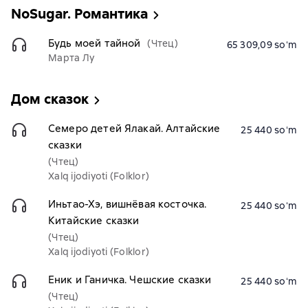
NoSugar. Романтика
Будь моей тайной
(Чтец)
65 309,09 soʻm
Марта Лу
Дом сказок
Семеро детей Ялакай. Алтайские
25 440 soʻm
сказки
(Чтец)
Xalq ijodiyoti (Folklor)
Иньтао-Хэ, вишнёвая косточка.
25 440 soʻm
Китайские сказки
(Чтец)
Xalq ijodiyoti (Folklor)
Еник и Ганичка. Чешские сказки
25 440 soʻm
(Чтец)