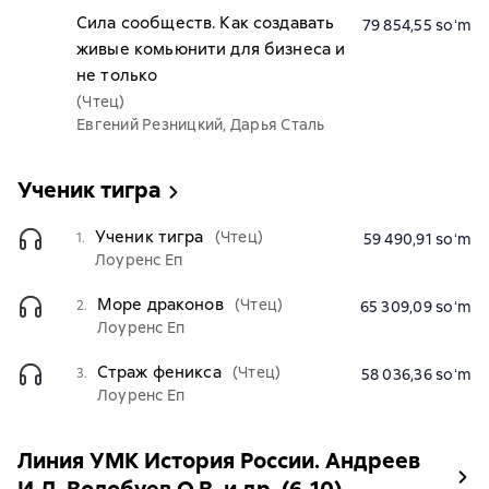
Сила сообществ. Как создавать
79 854,55 soʻm
живые комьюнити для бизнеса и
не только
(Чтец)
Евгений Резницкий, Дарья Сталь
Ученик тигра
Ученик тигра
(Чтец)
1.
59 490,91 soʻm
Лоуренс Еп
Море драконов
(Чтец)
2.
65 309,09 soʻm
Лоуренс Еп
Страж феникса
(Чтец)
3.
58 036,36 soʻm
Лоуренс Еп
Линия УМК История России. Андреев