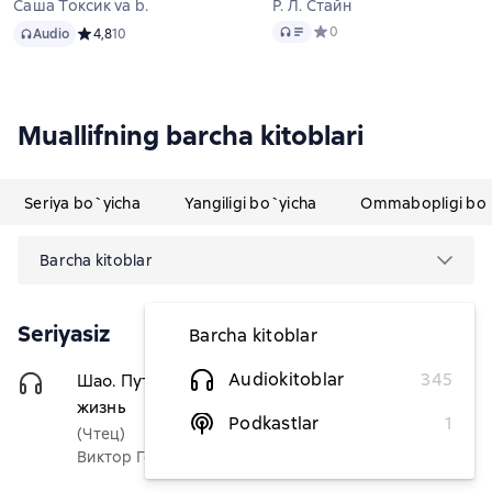
Саша Токсик va b.
Р. Л. Стайн
Audio
Audio
Средний рейтинг 0 на осно
0
Audio
Средний рейтинг 4,8 на основе 10 оценок
4,8
10
Muallifning barcha kitoblari
Seriya bo`yicha
Yangiligi bo`yicha
Ommabopligi bo`
Barcha kitoblar
Seriyasiz
Barcha kitoblar
Audiokitoblar
345
Шао. Путешествие длиною в
43 490,91 soʻm
жизнь
Podkastlar
1
(Чтец)
Виктор Горностаев