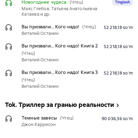
Новогодние чудеса
(Чтец)
Tinglash
Макс Глебов, Татьяна Анатольевна
Катаева и др.
Вы призвали… Кого надо!
(Чтец)
52 218,18 soʻm
Виталий Останин
Вы призвали… Кого надо! Книга 2
52 218,18 soʻm
(Чтец)
Виталий Останин
Вы призвали… Кого надо! Книга 3
52 218,18 soʻm
(Чтец)
Виталий Останин
Tok. Триллер за гранью реальности
Темные завесы
(Чтец)
90 036,36 soʻm
Джон Харрисон