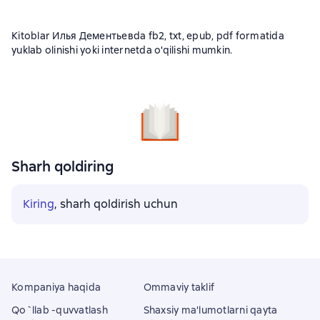
Kitoblar Илья Дементьевda fb2, txt, epub, pdf formatida
yuklab olinishi yoki internetda o'qilishi mumkin.
Sharh qoldiring
Kiring
, sharh qoldirish uchun
Kompaniya haqida
Ommaviy taklif
Qo`llab -quvvatlash
Shaxsiy ma'lumotlarni qayta