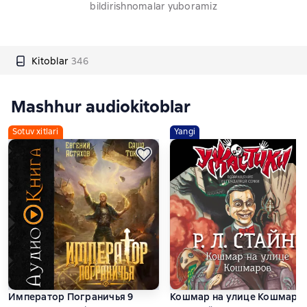
bildirishnomalar yuboramiz
Kitoblar
346
Mashhur audiokitoblar
Sotuv xitlari
Yangi
Император Пограничья 9
Кошмар на улице Кошмаро