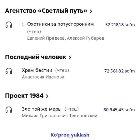
Агентство «Светлый путь»
Охотники за потусторонним
1.
52 218,18 soʻm
(Чтец)
Евгений Прядеев, Алексей Губарев
Последний человек
Храм бестии
(Чтец)
72 581,82 soʻm
Анастасия Иванова
Проект 1984
Зло той же меры
(Чтец)
60 945,45 soʻm
Михаил Григорьевич Теверовский
Ko‘proq yuklash