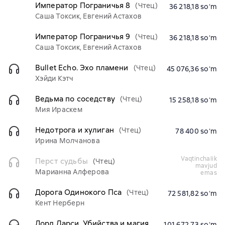
Император Пограничья 8
(Чтец)
36 218,18 soʻm
Саша Токсик, Евгений Астахов
Император Пограничья 9
(Чтец)
36 218,18 soʻm
Саша Токсик, Евгений Астахов
Bullet Echo. Эхо пламени
(Чтец)
45 076,36 soʻm
Хэйди Кэтч
Ведьма по соседству
(Чтец)
15 258,18 soʻm
Мия Ираскем
Недотрога и хулиган
(Чтец)
78 400 soʻm
Ирина Молчанова
vaqtinchalik
Перст судьбы
(Чтец)
mavjud
Марианна Алферова
emas
Дорога Одинокого Пса
(Чтец)
72 581,82 soʻm
Кент Нерберн
Лорд Дарси. Убийства и магия
101 672,73 soʻm