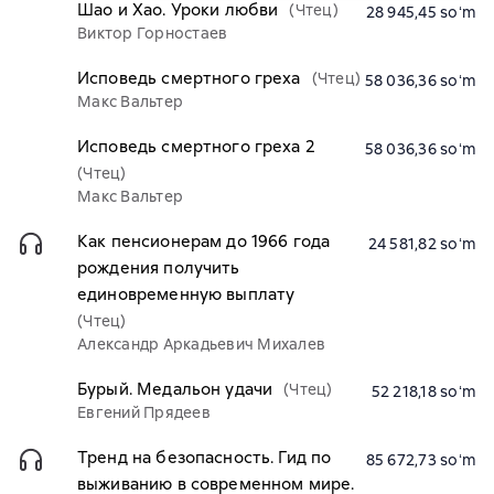
Шао и Хао. Уроки любви
(Чтец)
28 945,45 soʻm
Виктор Горностаев
Исповедь смертного греха
(Чтец)
58 036,36 soʻm
Макс Вальтер
Исповедь смертного греха 2
58 036,36 soʻm
(Чтец)
Макс Вальтер
Как пенсионерам до 1966 года
24 581,82 soʻm
рождения получить
единовременную выплату
(Чтец)
Александр Аркадьевич Михалев
Бурый. Медальон удачи
(Чтец)
52 218,18 soʻm
Евгений Прядеев
Тренд на безопасность. Гид по
85 672,73 soʻm
выживанию в современном мире.