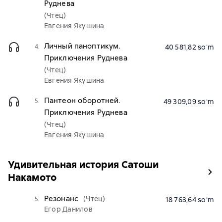
Руднева
(Чтец)
Евгения Якушина
Личный паноптикум.
4.
40 581,82 soʻm
Приключения Руднева
(Чтец)
Евгения Якушина
Пантеон оборотней.
5.
49 309,09 soʻm
Приключения Руднева
(Чтец)
Евгения Якушина
Удивительная история Сатоши
Накамото
Резонанс
(Чтец)
5.
18 763,64 soʻm
Егор Данилов