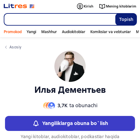
Слайдер с книгами
Kirish
Mening kitoblarim
Topish
Promokod
Yangi
Mashhur
Audiokitoblar
Komikslar va vebtunlar
Mo
Asosiy
Илья Дементьев
3,7К
ta obunachi
Yangiliklarga obuna bo`lish
Yangi kitoblar, audiokitoblar, podkastlar haqida