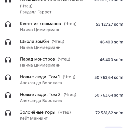
(Чтец)
Рэндалл Гаррет
Квест из кошмаров
(Чтец)
55 127,27 soʻm
Наима Циммерманн
Школа зомби
(Чтец)
46 400 soʻm
Наима Циммерманн
Парад монстров
(Чтец)
46 400 soʻm
Наима Циммерманн
Новые люди. Том 1
(Чтец)
50 763,64 soʻm
Александр Воропаев
Новые люди. Том 2
(Чтец)
50 763,64 soʻm
Александр Воропаев
Золочёные горы
(Чтец)
72 581,82 soʻm
Кейт Маннинг