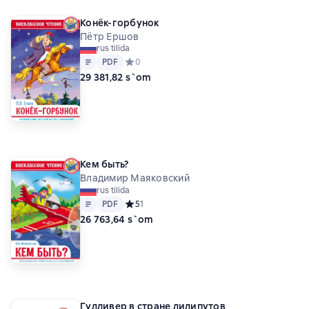
Конёк-горбунок
Пётр Ершов
rus tilida
Matn
PDF
PDF
Средний рейтинг 0 на основе 0 оценок
0
29 381,82 s`om
Кем быть?
Владимир Маяковский
rus tilida
Matn
PDF
PDF
Средний рейтинг 5 на основе 1 оценок
5
1
26 763,64 s`om
Гулливер в стране лилипутов