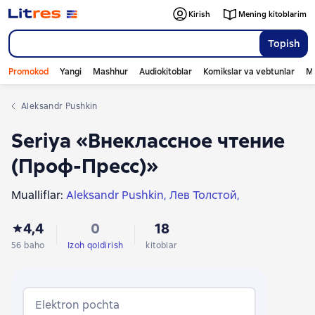
Kirish
Mening kitoblarim
Topish
Promokod
Yangi
Mashhur
Audiokitoblar
Komikslar va vebtunlar
Mo
Aleksandr Pushkin
Seriya «Внеклассное чтение
(Проф-Пресс)»
Mualliflar:
Aleksandr Pushkin
Лев Толстой
Джонатан Свифт
Ганс Христиан Андерсен
4,4
0
18
Братья Гримм
Аркадий Гайдар
Леонид Пантелеев
Пётр Ершов
Павел Бажов
Алексей Толстой
56 baho
Izoh qoldirish
kitoblar
Иван Крылов
Дмитрий Мамин-Сибиряк
Джоэль Чендлер Харрис
Владимир Маяковский
Елена Рубцова
Elektron pochta