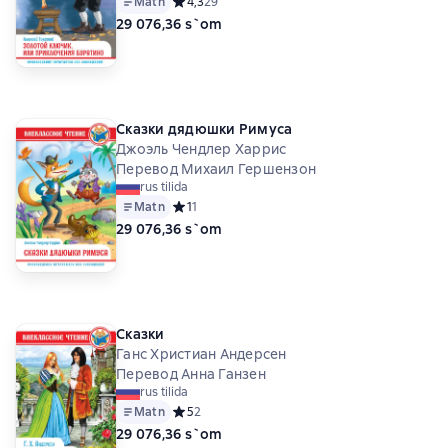
Matn
Средний рейтинг 4,3 на основе 29 оценок
4,3
29
29 076,36 s`om
Сказки дядюшки Римуса
Джоэль Чендлер Харрис
Перевод Михаил Гершензон
rus tilida
Matn
Средний рейтинг 1 на основе 1 оценок
1
1
29 076,36 s`om
Сказки
Ганс Христиан Андерсен
Перевод Анна Ганзен
rus tilida
Matn
Средний рейтинг 5 на основе 2 оценок
5
2
29 076,36 s`om