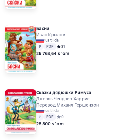
Басни
Иван Крылов
rus tilida
Matn
PDF
PDF
Средний рейтинг 3 на основе 1 оценок
3
1
26 763,64 s`om
Сказки дядюшки Римуса
Джоэль Чендлер Харрис
Перевод Михаил Гершензон
rus tilida
Matn
PDF
PDF
Средний рейтинг 0 на основе 0 оценок
0
28 800 s`om