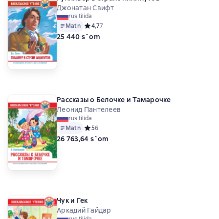
Джонатан Свифт
rus tilida
Matn
Средний рейтинг 4,7 на основе 7 оценок
4,7
7
25 440 s`om
Рассказы о Белочке и Тамарочке
Леонид Пантелеев
rus tilida
Matn
Средний рейтинг 5 на основе 6 оценок
5
6
26 763,64 s`om
Чук и Гек
Аркадий Гайдар