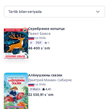
Tartib bilan seriyada
Серебряное копытце
Павел Бажов
rus tilida
Matn
PDF
PDF
Средний рейтинг 0 на основе 0 оценок
0
46 400 s`om
Алёнушкины сказки
Дмитрий Мамин-Сибиряк
rus tilida
Matn
Средний рейтинг 4,4 на основе 5 оценок
4,4
5
22 530,91 s`om