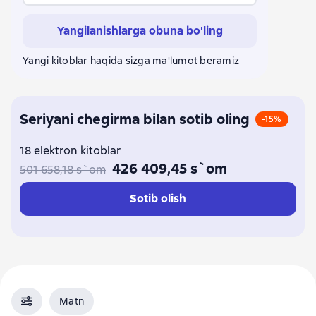
Yangilanishlarga obuna bo'ling
Yangi kitoblar haqida sizga ma'lumot beramiz
Seriyani chegirma bilan sotib oling
-15%
18 elektron kitoblar
426 409,45 s`om
501 658,18 s`om
Sotib olish
Matn