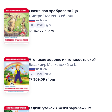
Сказка про храброго зайца
Дмитрий Мамин-Сибиряк
rus tilida
Matn
PDF
PDF
Средний рейтинг 0 на основе 0 оценок
0
18 167,27 s`om
Что такое хорошо и что такое плохо?
Владимир Маяковский va b.
rus tilida
Matn
PDF
PDF
Средний рейтинг 0 на основе 0 оценок
0
17 309,09 s`om
Гадкий утёнок. Сказки зарубежных