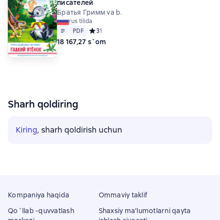
писателей
Братья Гримм va b.
rus tilida
Matn
PDF
PDF
Средний рейтинг 3 на основе 1 оценок
3
1
18 167,27 s`om
Sharh qoldiring
Kiring
, sharh qoldirish uchun
Kompaniya haqida
Ommaviy taklif
Qo`llab -quvvatlash
Shaxsiy ma'lumotlarni qayta