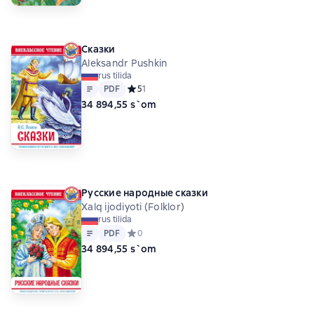
Сказки
Aleksandr Pushkin
rus tilida
Matn
PDF
PDF
Средний рейтинг 5 на основе 1 оценок
5
1
34 894,55 s`om
Русские народные сказки
Xalq ijodiyoti (Folklor)
rus tilida
Matn
PDF
PDF
Средний рейтинг 0 на основе 0 оценок
0
34 894,55 s`om