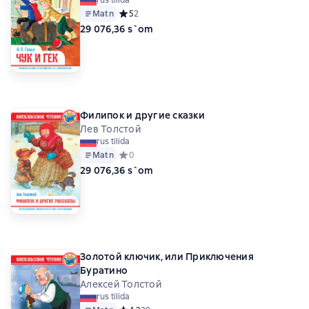
rus tilida
Matn
Средний рейтинг 5 на основе 2 оценок
5
2
29 076,36 s`om
Филипок и другие сказки
Лев Толстой
rus tilida
Matn
Средний рейтинг 0 на основе 0 оценок
0
29 076,36 s`om
Золотой ключик, или Приключения
Буратино
Алексей Толстой
rus tilida