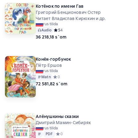
Котёнок по имени Гав
Григорий Бенционович Остер
Читает Владислав Кирюхин и др.
rus tilida
Audio
Средний рейтинг 5 на основе 4 оценок
5
4
36 218,18 s`om
Конёк-горбунок
Пётр Ершов
rus tilida
Matn
Средний рейтинг 0 на основе 0 оценок
0
72 581,82 s`om
Алёнушкины сказки
Дмитрий Мамин-Сибиряк
rus tilida
Matn
PDF
PDF
Средний рейтинг 0 на основе 0 оценок
0