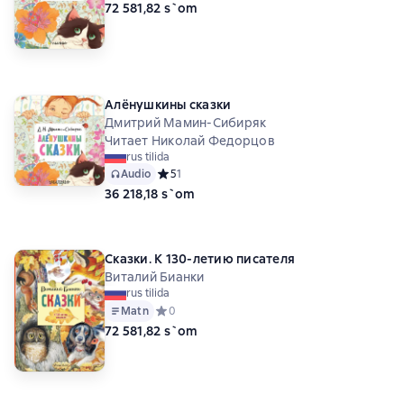
72 581,82 s`om
Алёнушкины сказки
Дмитрий Мамин-Сибиряк
Читает Николай Федорцов
rus tilida
Audio
Средний рейтинг 5 на основе 1 оценок
5
1
36 218,18 s`om
Сказки. К 130-летию писателя
Виталий Бианки
rus tilida
Matn
Средний рейтинг 0 на основе 0 оценок
0
72 581,82 s`om