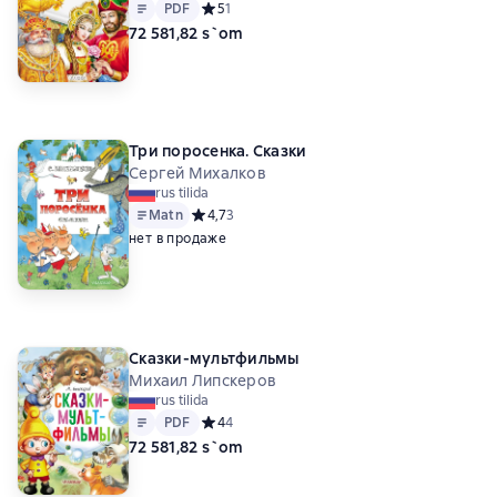
Matn
PDF
PDF
Средний рейтинг 5 на основе 1 оценок
5
1
72 581,82 s`om
Три поросенка. Сказки
Сергей Михалков
rus tilida
Matn
Средний рейтинг 4,7 на основе 3 оценок
4,7
3
нет в продаже
Сказки-мультфильмы
Михаил Липскеров
rus tilida
Matn
PDF
PDF
Средний рейтинг 4 на основе 4 оценок
4
4
72 581,82 s`om