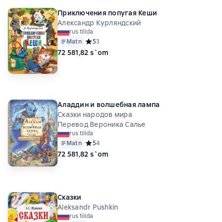
Приключения попугая Кеши
Александр Курляндский
rus tilida
Matn
Средний рейтинг 5 на основе 3 оценок
5
3
72 581,82 s`om
Аладдин и волшебная лампа
Сказки народов мира
Перевод Вероника Салье
rus tilida
Matn
Средний рейтинг 5 на основе 4 оценок
5
4
72 581,82 s`om
Сказки
Aleksandr Pushkin
rus tilida