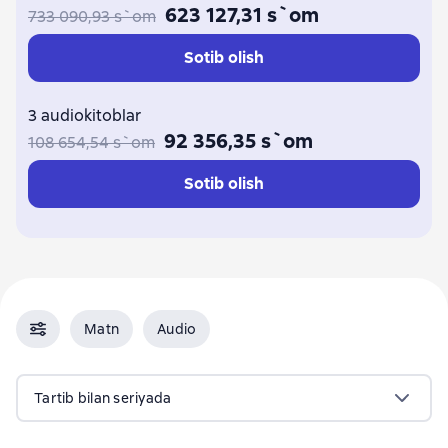
623 127,31 s`om
733 090,93 s`om
Sotib olish
3 audiokitoblar
92 356,35 s`om
108 654,54 s`om
Sotib olish
Matn
Audio
Tartib bilan seriyada