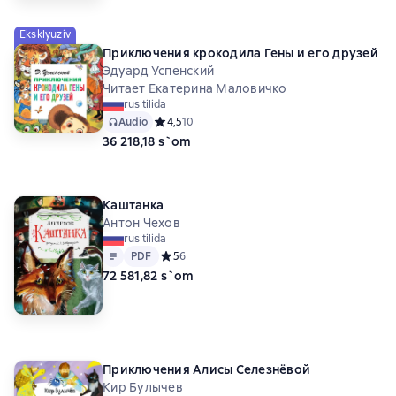
Eksklyuziv
Приключения крокодила Гены и его друзей
Эдуард Успенский
Читает Екатерина Маловичко
rus tilida
Audio
Средний рейтинг 4,5 на основе 10 оценок
4,5
10
36 218,18 s`om
Каштанка
Антон Чехов
rus tilida
Matn
PDF
PDF
Средний рейтинг 5 на основе 6 оценок
5
6
72 581,82 s`om
Приключения Алисы Селезнёвой
Кир Булычев