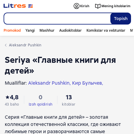
Kirish
Mening kitoblarim
Topish
Promokod
Yangi
Mashhur
Audiokitoblar
Komikslar va vebtunlar
Mo
Aleksandr Pushkin
Seriya «Главные книги для
детей»
Mualliflar:
Aleksandr Pushkin
Кир Булычев
Антон Чехов
Сергей Михалков
4,8
0
13
Григорий Бенционович Остер
Эдуард Успенский
Пётр Ершов
Дмитрий Мамин-Сибиряк
43 baho
Izoh qoldirish
kitoblar
Виталий Бианки
Михаил Липскеров
Серия «Главные книги для детей» – золотая
Александр Курляндский
коллекция отечественной классики, где оживают
любимые герои и разворачиваются самые