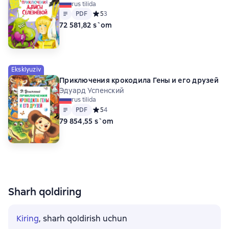
rus tilida
Matn
PDF
PDF
Средний рейтинг 5 на основе 3 оценок
5
3
72 581,82 s`om
Eksklyuziv
Приключения крокодила Гены и его друзей
Эдуард Успенский
rus tilida
Matn
PDF
PDF
Средний рейтинг 5 на основе 4 оценок
5
4
79 854,55 s`om
Sharh qoldiring
Kiring
, sharh qoldirish uchun