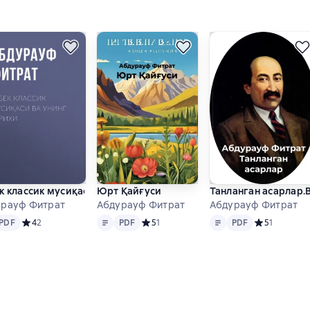
к классик мусиқаси ва унинг тарихи
Юрт Қайғуси
Танланган асарлар.
урауф Фитрат
Абдурауф Фитрат
Абдурауф Фитрат
PDF
Matn
PDF
Matn
PDF
 основе 0 оценок
PDF
Средний рейтинг 4 на основе 2 оценок
4
2
PDF
Средний рейтинг 5 на основе 1 оценок
5
1
PDF
Средний рейт
5
1