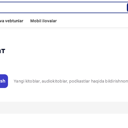
va vebtunlar
Mobil ilovalar
ат
ish
Yangi kitoblar, audiokitoblar, podkastlar haqida bildirishn