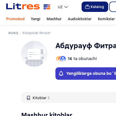
Слайдер с книгами
Katalog
UZ
Promokod
Yangi
Mashhur
Audiokitoblar
Komikslar 
Asosiy
Абдурауф Фитрат
Абдурауф Фитр
16
ta obunachi
Yangiliklarga obuna bo`l
Kitoblar
5
Mashhur kitoblar