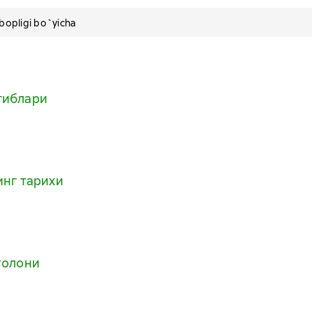
pligi bo`yicha
тиблари
инг тарихи
ғолони