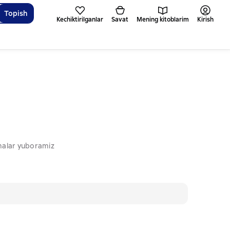
Topish
Kechiktirilganlar
Savat
Mening kitoblarim
Kirish
omalar yuboramiz