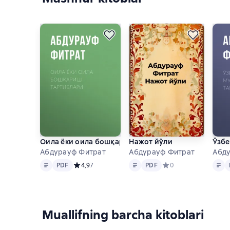
Оила ёки оила бошқариш тартиблари
Нажот йўли
Ўзбе
Абдурауф Фитрат
Абдурауф Фитрат
Абд
Matn
PDF
Matn
PDF
Matn
PDF
Средний рейтинг 4,9 на основе 7 оценок
4,9
7
PDF
Средний рейтинг 0 на
0
Muallifning barcha kitoblari