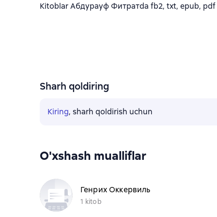
Kitoblar Абдурауф Фитратda fb2, txt, epub, pdf f
Sharh qoldiring
Kiring
, sharh qoldirish uchun
O'xshash mualliflar
Генрих Оккервиль
1 kitob