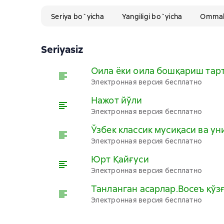
Seriya bo`yicha
Yangiligi bo`yicha
Ommabo
Seriyasiz
Оила ёки оила бошқариш тар
Электронная версия бесплатно
Нажот йўли
Электронная версия бесплатно
Ўзбек классик мусиқаси ва ун
Электронная версия бесплатно
Юрт Қайғуси
Электронная версия бесплатно
Танланган асарлар.Восеъ қўз
Электронная версия бесплатно