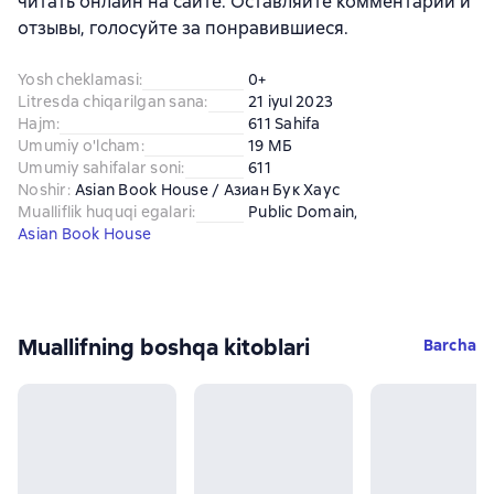
читать онлайн на сайте. Оставляйте комментарии и
отзывы, голосуйте за понравившиеся.
Yosh cheklamasi
:
0+
Litresda chiqarilgan sana
:
21 iyul 2023
Hajm
:
611 Sahifa
Umumiy o'lcham
:
19 МБ
Umumiy sahifalar soni
:
611
Noshir
:
Asian Book House / Азиан Бук Хаус
Mualliflik huquqi egalari
:
Public Domain
, 
Asian Book House
Muallifning boshqa kitoblari
Barcha