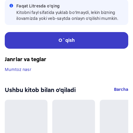
Faqat Litresda o'qing
Kitobni fayl sifatida yuklab bo'lmaydi, lekin bizning
ilovamizda yoki veb-saytda onlayn o'qilishi mumkin.
O`qish
Janrlar va teglar
Mumtoz nasr
Ushbu kitob bilan o'qiladi
Barcha