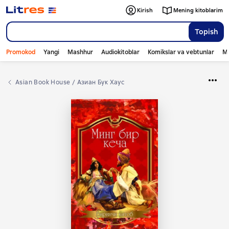
Kirish
Mening kitoblarim
Topish
Promokod
Yangi
Mashhur
Audiokitoblar
Komikslar va vebtunlar
Mo
Asian Book House / Азиан Бук Хаус