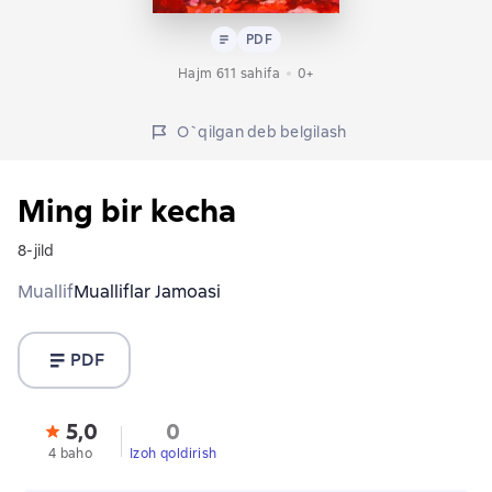
Matn
PDF
PDF
Hajm 611 sahifa
0+
O`qilgan deb belgilash
Ming bir kecha
8-jild
Muallif
Mualliflar Jamoasi
PDF
5,0
0
4 baho
Izoh qoldirish