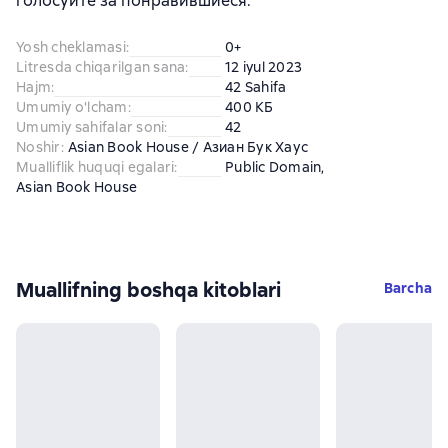
голосуйте за понравившиеся.
Yosh cheklamasi
:
0+
Litresda chiqarilgan sana
:
12 iyul 2023
Hajm
:
42 Sahifa
Umumiy o'lcham
:
400 КБ
Umumiy sahifalar soni
:
42
Noshir
:
Asian Book House / Азиан Бук Хаус
Mualliflik huquqi egalari
:
Public Domain
, 
Asian Book House
Muallifning boshqa kitoblari
Barcha