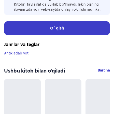
Kitobni fayl sifatida yuklab bo'lmaydi, lekin bizning
ilovamizda yoki veb-saytda onlayn o'qilishi mumkin.
O`qish
Janrlar va teglar
Antik adabiyot
Ushbu kitob bilan o'qiladi
Barcha