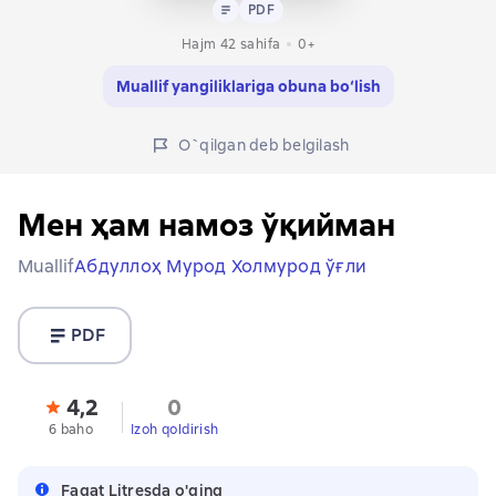
Matn
PDF
PDF
Hajm 42 sahifa
0+
Muallif yangiliklariga obuna bo‘lish
O`qilgan deb belgilash
Мен ҳам намоз ўқийман
Muallif
Абдуллоҳ Мурод Холмурод ўғли
PDF
4,2
0
6 baho
Izoh qoldirish
Faqat Litresda o'qing