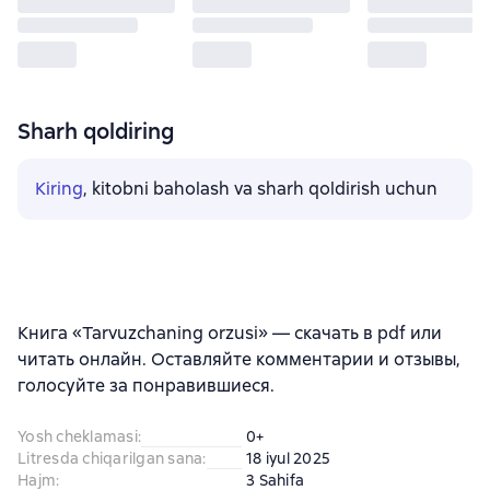
Sharh qoldiring
Kiring
, kitobni baholash va sharh qoldirish uchun
Книга «Tarvuzchaning orzusi» — скачать в pdf или
читать онлайн. Оставляйте комментарии и отзывы,
голосуйте за понравившиеся.
Yosh cheklamasi
:
0+
Litresda chiqarilgan sana
:
18 iyul 2025
Hajm
:
3 Sahifa