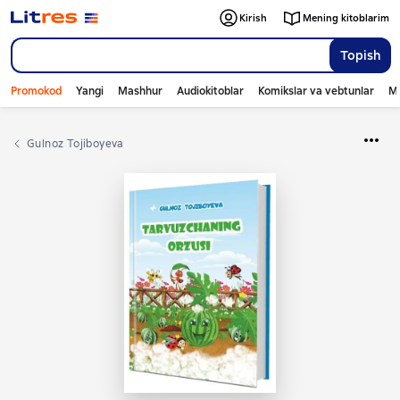
Kirish
Mening kitoblarim
Topish
Promokod
Yangi
Mashhur
Audiokitoblar
Komikslar va vebtunlar
Mo
Gulnoz Tojiboyeva