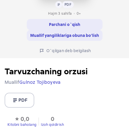
Matn
PDF
PDF
Hajm 3 sahifa
0+
Parchani o`qish
Muallif yangiliklariga obuna bo‘lish
O`qilgan deb belgilash
Tarvuzchaning orzusi
Muallif
Gulnoz Tojiboyeva
PDF
0,0
0
Kitobni baholang
Izoh qoldirish