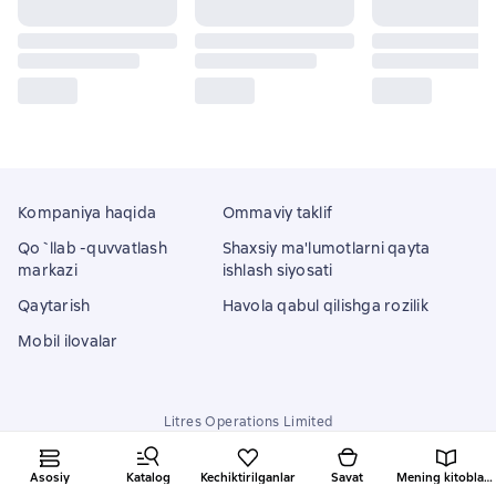
Kompaniya haqida
Ommaviy taklif
Qo`llab -quvvatlash
Shaxsiy ma'lumotlarni qayta
markazi
ishlash siyosati
Qaytarish
Havola qabul qilishga rozilik
Mobil ilovalar
Litres Operations Limited
18 Mallow street co. Limerick, Ireland
Asosiy
Katalog
Kechiktirilganlar
Savat
Mening kitoblarim