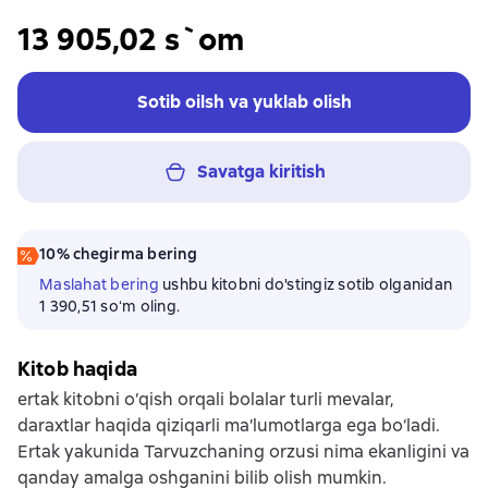
13 905,02 s`om
Sotib oilsh va yuklab olish
Savatga kiritish
10% chegirma bering
Maslahat bering
ushbu kitobni do'stingiz sotib olganidan
1 390,51 soʻm oling.
Kitob haqida
ertak kitobni o‘qish orqali bolalar turli mevalar,
daraxtlar haqida qiziqarli ma’lumotlarga ega bo‘ladi.
Ertak yakunida Tarvuzchaning orzusi nima ekanligini va
qanday amalga oshganini bilib olish mumkin.