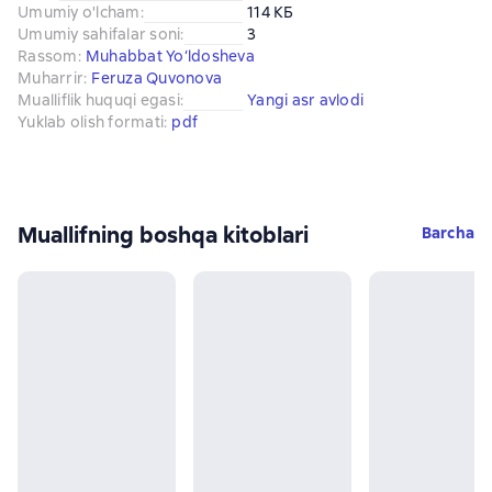
Umumiy o'lcham
:
114 КБ
Umumiy sahifalar soni
:
3
Rassom
:
Muhabbat Yo‘ldosheva
Muharrir
:
Feruza Quvonova
Mualliflik huquqi egasi
:
Yangi asr avlodi
Yuklab olish formati
:
pdf
Muallifning boshqa kitoblari
Barcha