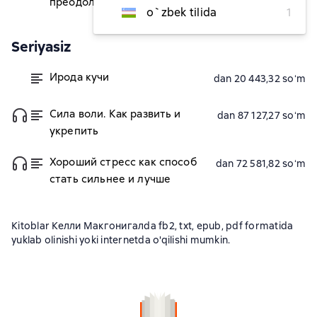
преодолеть трудности
o`zbek tilida
1
Seriyasiz
Ирода кучи
dan 20 443,32 soʻm
Сила воли. Как развить и
dan 87 127,27 soʻm
укрепить
Хороший стресс как способ
dan 72 581,82 soʻm
стать сильнее и лучше
Kitoblar Келли Макгонигалda fb2, txt, epub, pdf formatida
yuklab olinishi yoki internetda o'qilishi mumkin.