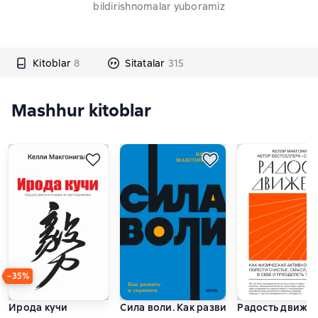
bildirishnomalar yuboramiz
Kitoblar
8
Sitatalar
315
Mashhur kitoblar
−35%
Ирода кучи
Сила воли. Как развить и укрепить
Радость движен