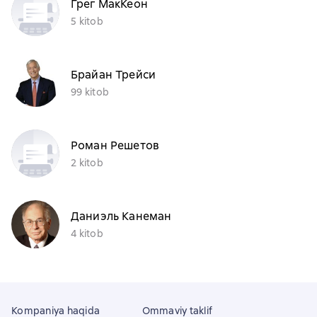
Грег МакКеон
5 kitob
Брайан Трейси
99 kitob
Роман Решетов
2 kitob
Даниэль Канеман
4 kitob
Kompaniya haqida
Ommaviy taklif