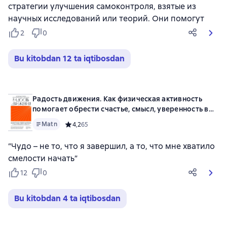
стратегии улучшения самоконтроля, взятые из
научных исследований или теорий. Они помогут
2
0
Bu kitobdan 12 ta iqtibosdan
Радость движения. Как физическая активность
помогает обрести счастье, смысл, уверенность в
себе и преодолеть трудности
Matn
Средний рейтинг 4,2 на основе 65 оценок
4,2
65
“Чудо – не то, что я завершил, а то, что мне хватило
смелости начать”
12
0
Bu kitobdan 4 ta iqtibosdan