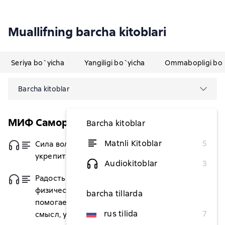
Muallifning barcha kitoblari
Seriya bo`yicha
Yangiligi bo`yicha
Ommabopligi bo`
Barcha kitoblar
МИФ Саморазвитие
Barcha kitoblar
Matnli Kitoblar
5
Сила воли. Как развить и
dan 87 127,27 soʻm
укрепить
Audiokitoblar
3
Радость движения. Как
dan 74 036,36 soʻm
физическая активность
barcha tillarda
помогает обрести счастье,
rus tilida
7
смысл, уверенность в себе и