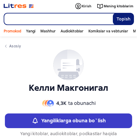
Слайдер с книгами
Слайдер с книгами
Kirish
Mening kitoblarim
Topish
Promokod
Yangi
Mashhur
Audiokitoblar
Komikslar va vebtunlar
Mo
Asosiy
Келли Макгонигал
4,3К
ta obunachi
Yangiliklarga obuna bo`lish
Yangi kitoblar, audiokitoblar, podkastlar haqida