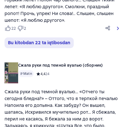
лепет: «Я люблю другого». Смолкни, праздный
ропот! Прочь, упрек! Ни слова!.. Слышен, слышен
шепот: «Я люблю другого».
22
2
Bu kitobdan 22 ta iqtibosdan
Сжала руки под темной вуалью (сборник)
Matn
Средний рейтинг 4,4 на основе 24 оценок
4,4
24
Сжала руки под темной вуалью… «Отчего ты
сегодня бледна?» – Оттого, что я терпкой печалью
Напоила его допьяна. Как забуду? Он вышел,
шатаясь, Искривился мучительно рот… Я сбежала,
перил не касаясь, Я бежала за ним до ворот.
Задыхаясь, я крикнула: «Шутка Все, что было.