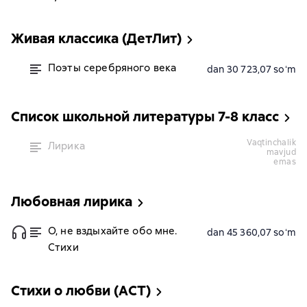
Живая классика (ДетЛит)
Поэты серебряного века
dan 30 723,07 soʻm
Список школьной литературы 7-8 класс
vaqtinchalik
Лирика
mavjud
emas
Любовная лирика
О, не вздыхайте обо мне.
dan 45 360,07 soʻm
Стихи
Стихи о любви (АСТ)