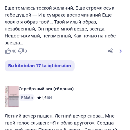
Еще томлюсь тоской желаний, Еще стремлюсь к
тебе душой — И в сумраке воспоминаний Еще
ловлю я образ твой… Твой милый образ,
незабвенный, Он предо мной везде, всегда,
Недостижимый, неизменный, Как ночью на небе
звезда…
40
0
Bu kitobdan 17 ta iqtibosdan
Серебряный век (сборник)
Matn
Средний рейтинг 4,6 на основе 164 оценок
4,6
164
Летний вечер пышен, Летний вечер снова… Мне
твой голос слышен: «Я люблю другого». Сердца
горький лепет Полон чар былого… Слышен тихий