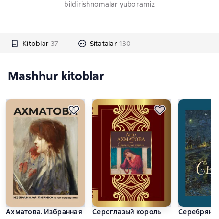
bildirishnomalar yuboramiz
Kitoblar
37
Sitatalar
130
Mashhur kitoblar
Ахматова. Избранная лирика с иллюстрациями
Сероглазый король
Серебряны