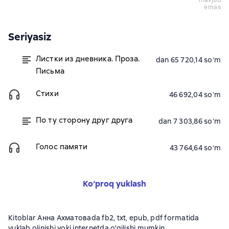
mavjud
emas
Seriyasiz
Листки из дневника. Проза.
dan 65 720,14 soʻm
Письма
Стихи
46 692,04 soʻm
По ту сторону друг друга
dan 7 303,86 soʻm
Голос памяти
43 764,64 soʻm
Ko‘proq yuklash
Kitoblar Анна Ахматоваda fb2, txt, epub, pdf formatida
yuklab olinishi yoki internetda o'qilishi mumkin.