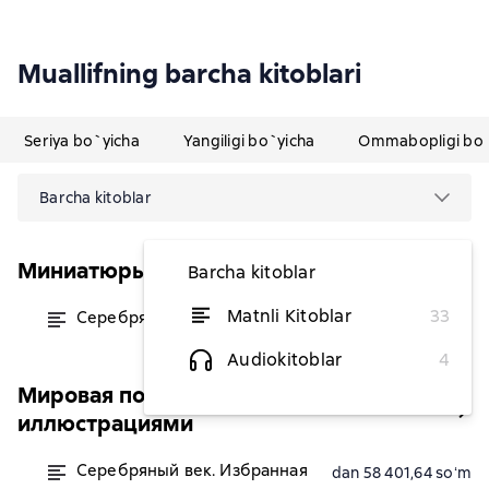
Muallifning barcha kitoblari
Seriya bo`yicha
Yangiligi bo`yicha
Ommabopligi bo`
Barcha kitoblar
Миниатюры в футляре
Barcha kitoblar
Matnli Kitoblar
33
Серебряный век
dan 61 329,04 soʻm
Audiokitoblar
4
Мировая поэзия. Подарочное издание с
иллюстрациями
Серебряный век. Избранная
dan 58 401,64 soʻm