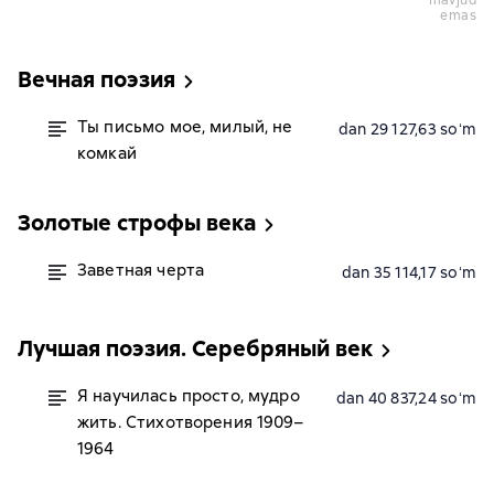
mavjud
emas
Вечная поэзия
Ты письмо мое, милый, не
dan 29 127,63 soʻm
комкай
Золотые строфы века
Заветная черта
dan 35 114,17 soʻm
Лучшая поэзия. Серебряный век
Я научилась просто, мудро
dan 40 837,24 soʻm
жить. Стихотворения 1909–
1964