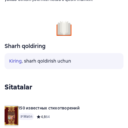
Sharh qoldiring
Kiring
, sharh qoldirish uchun
Sitatalar
150 известных стихотворений
Matn
Средний рейтинг 4,8 на основе 64 оценок
4,8
64