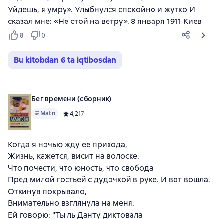
Уйдешь, я умру». Улыбнулся спокойно и жутко И
сказал мне: «Не стой на ветру». 8 января 1911 Киев
8
0
Bu kitobdan 6 ta iqtibosdan
Бег времени (сборник)
Matn
Средний рейтинг 4,2 на основе 17 оценок
4,2
17
Когда я ночью жду ее прихода,
Жизнь, кажется, висит на волоске.
Что почести, что юность, что свобода
Пред милой гостьей с дудочкой в руке. И вот вошла.
Откинув покрывало,
Внимательно взглянула на меня.
Ей говорю: "Ты ль Данту диктовала