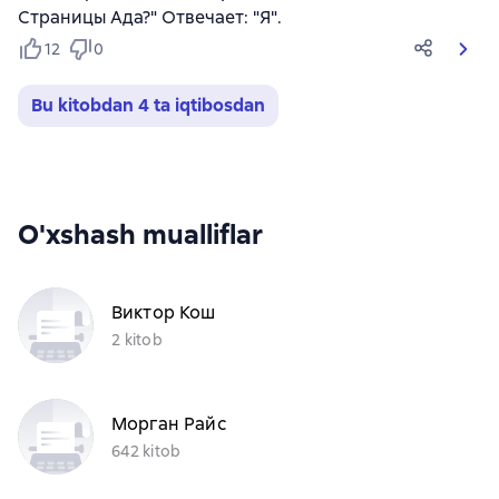
Страницы Ада?" Отвечает: "Я".
12
0
Bu kitobdan 4 ta iqtibosdan
O'xshash mualliflar
Виктор Кош
2 kitob
Морган Райс
642 kitob