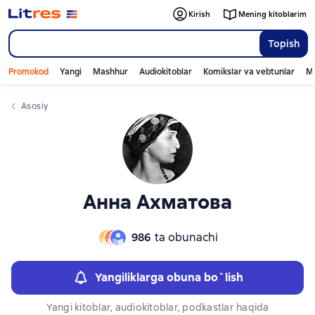
Слайдер с книгами
Слайдер с книгами
Kirish
Mening kitoblarim
Topish
Promokod
Yangi
Mashhur
Audiokitoblar
Komikslar va vebtunlar
Mo
Asosiy
Анна Ахматова
986
ta obunachi
Yangiliklarga obuna bo`lish
Yangi kitoblar, audiokitoblar, podkastlar haqida