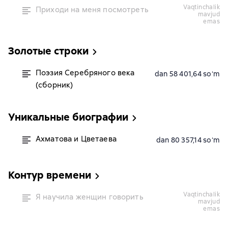
vaqtinchalik
Приходи на меня посмотреть
mavjud
emas
Золотые строки
Поэзия Серебряного века
dan 58 401,64 soʻm
(сборник)
Уникальные биографии
Ахматова и Цветаева
dan 80 357,14 soʻm
Контур времени
vaqtinchalik
Я научила женщин говорить
mavjud
emas