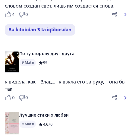
словом создан свет, лишь им создастся снова.
4
0
Bu kitobdan 3 ta iqtibosdan
По ту сторону друг друга
Matn
Средний рейтинг 5 на основе 5 оценок
5
5
я видела, как – Влад…– я взяла его за руку, – она бы
так
0
0
Лучшие стихи о любви
Matn
Средний рейтинг 4,6 на основе 70 оценок
4,6
70