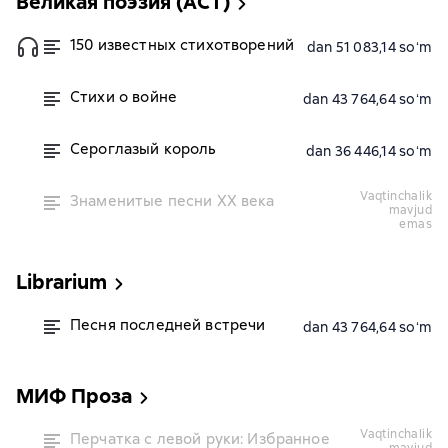
Великая поэзия (АСТ)
150 известных стихотворений
dan 51 083,14 soʻm
Стихи о войне
dan 43 764,64 soʻm
Сероглазый король
dan 36 446,14 soʻm
vaqtinchalik
Знаменитые песни ХХ века
mavjud
emas
Librarium
Песня последней встречи
dan 43 764,64 soʻm
МИФ Проза
vaqtinchalik
Перчатка с левой руки: Избранное