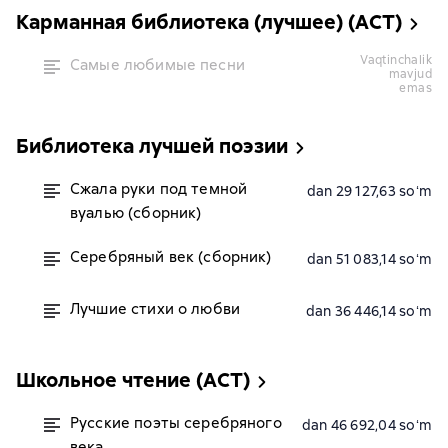
Карманная библиотека (лучшее) (АСТ)
vaqtinchalik
Самые любимые песни
mavjud
emas
Библиотека лучшей поэзии
Сжала руки под темной
dan 29 127,63 soʻm
вуалью (сборник)
Серебряный век (сборник)
dan 51 083,14 soʻm
Лучшие стихи о любви
dan 36 446,14 soʻm
Школьное чтение (АСТ)
Русские поэты серебряного
dan 46 692,04 soʻm
века