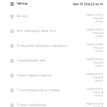
Чётки
dan 15 354,22 soʻm
vaqtinchalik
Вечер
mavjud
emas
vaqtinchalik
Все обещало мне его
mavjud
emas
vaqtinchalik
Я научила женщин говорить
mavjud
emas
vaqtinchalik
Серебряная ива
mavjud
emas
vaqtinchalik
Сероглазый король
mavjud
emas
vaqtinchalik
Стихотворения и поэмы
mavjud
emas
vaqtinchalik
Стихи любимым