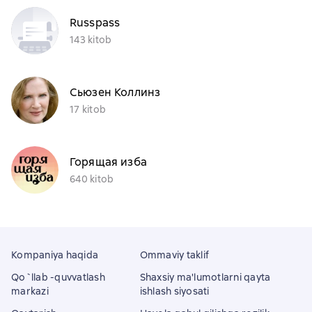
Russpass
143 kitob
Сьюзен Коллинз
17 kitob
Горящая изба
640 kitob
Kompaniya haqida
Ommaviy taklif
Qo`llab -quvvatlash
Shaxsiy ma'lumotlarni qayta
markazi
ishlash siyosati