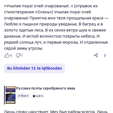
«Унылая пора! очей очарованье!..» (отрывок из
стихотворения «Осень») Унылая пора! очей
очарованье! Приятна мне твоя прощальная краса —
Люблю я пышное природы увяданье, В багрец и в
золото одетые леса, В их сенях ветра шум и свежее
дыханье, И мглой волнистою покрыты небеса, И
редкий солнца луч, и первые морозы, И отдаленные
седой зимы угрозы.
6
1
Bu kitobdan 12 ta iqtibosdan
Русские поэты серебряного века
Matn
Средний рейтинг 4,8 на основе 16 оценок
4,8
16
Лишь слово царствует. Меч был рабом всегда. Лишь