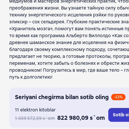
медиумов и мастеров энергетических практик, чт
преображения жизни. Вы узнаете тайную силу обыч
технику энергетического исцеления рэйки по руко
эликсир – сок сельдерея. Глубокие практические зн
«Хранитель мозга», помогут вам понять истинные п
то время как программа Альберто Виллолдо «Как со
древнее шаманское знание для исцеления на физич
благодаря своему комплексному подходу, сочетающ
предлагает не теорию, а готовые протоколы, прогр
переменам, хотите забыть о болезнях и обрести жи
проводником! Погрузитесь в мир, где ваше тело – г
путь к долголетию!
Seriyani chegirma bilan sotib oling
-22%
11 elektron kitoblar
Sotib o
822 980,09 s`om
1 059 572,59 s`om