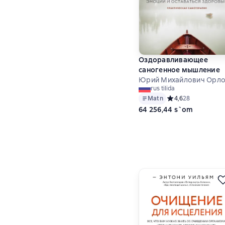
Оздоравливающее
саногенное мышление
Юрий Михайлович Орл
rus tilida
Matn
Средний рейтинг 4,
4,6
28
64 256,44 s`om