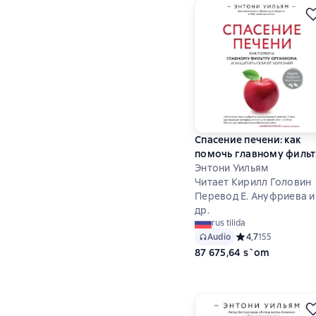
Спасение печени: как
помочь главному филь
организма и защитить
Энтони Уильям
себя от болезней
Читает Кирилл Головин
Перевод Е. Ануфриева и
др.
rus tilida
Audio
Средний рейтинг 4,
4,7
155
87 675,64 s`om