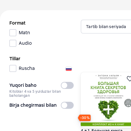
Format
Tartib bilan seriyada
Matn
Audio
Tillar
Ruscha
Yuqori baho
Tanlanmagan
Kitoblar 4 va 5 yulduzlar bilan
baholangan
Birja chegirmasi bilan
Tanlanmagan
−30%
4 в 1. Большая книга