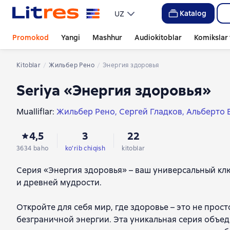
Katalog
UZ
Promokod
Yangi
Mashhur
Audiokitoblar
Komikslar 
Kitoblar
Жильбер Рено
Энергия здоровья
Seriya «Энергия здоровья»
Mualliflar:
Жильбер Рено
Сергей Гладков
Альберто 
Энтони Уильям
Мишель Одул
Лиза Кэмпион
4,5
3
22
3634 baho
ko'rib chiqish
kitoblar
Серия «Энергия здоровья» – ваш универсальный клю
и древней мудрости.
Откройте для себя мир, где здоровье – это не прос
безграничной энергии. Эта уникальная серия объед