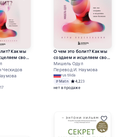
олит? Как мы
О чем это болит? Как мы
сцеляем свои
создаем и исцеляем свои
л
болезни
Мишель Одул
н Ческидов
Перевод И. Наумова
rus tilida
Наумова
Matn
Средний рейтинг 4,2 на основе 23 о
4,2
23
ий рейтинг 4,6 на основе 17 оценок
17
нет в продаже