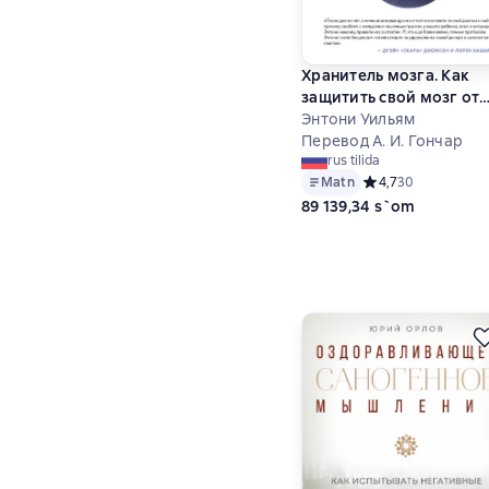
Хранитель мозга. Как
защитить свой мозг от
разрушения и истощен
Энтони Уильям
и жить полной и здоро
Перевод А. И. Гончар
rus tilida
жизнью
Matn
Средний рейтинг 4,
4,7
30
89 139,34 s`om