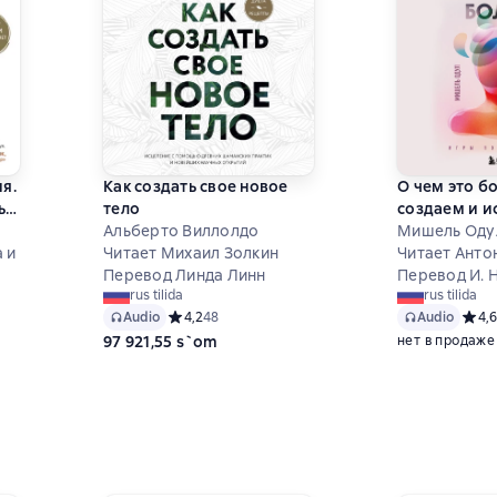
я.
Как создать свое новое
О чем это б
ь
тело
создаем и и
а,
Альберто Виллолдо
болезни
Мишель Оду
ье
 и
Читает Михаил Золкин
Читает Анто
Перевод Линда Линн
Перевод И. 
rus tilida
rus tilida
7 на основе 72 оценок
Audio
Средний рейтинг 4,2 на основе 48 оценок
4,2
48
Audio
Средн
4,6
97 921,55 s`om
нет в продаже