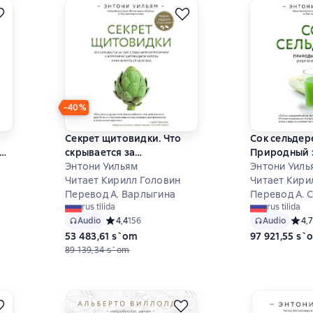
−40%
Секрет щитовидки. Что
Сок сельдер
тру
скрывается за
Природный 
таинственными
Энтони Уильям
энергии и з
Энтони Уиль
симптомами и болезнями
Читает Кирилл Головин
Читает Кири
щитовидной железы и как
Перевод А. Варлыгина
Перевод А. С
rus tilida
rus tilida
вернуть ей здоровье
Audio
Средний рейтинг 4,4 на основе 156 оценок
4,4
156
Audio
Средн
4,7
7 на основе 155 оценок
53 483,61 s`om
97 921,55 s`
89 139,34 s`om