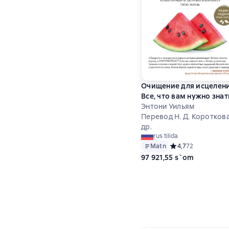
Очищение для исцелени
Все, что вам нужно знат
об очищении организм
Энтони Уильям
чтобы улучшить здоров
Перевод Н. Д. Короткова
и изменить свою жизнь
др.
rus tilida
Matn
Средний рейтинг 4,
4,7
72
97 921,55 s`om