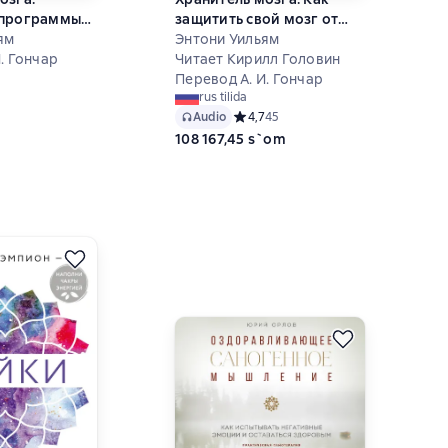
 программы
защитить свой мозг от
рецепты для
ям
разрушения и истощения
Энтони Уильям
ей защиты
. Гончар
и жить полной и здоровой
Читает Кирилл Головин
га
жизнью
Перевод А. И. Гончар
ий рейтинг 5 на основе 15 оценок
rus tilida
Audio
Средний рейтинг 4,7 на основе 45 
4,7
45
108 167,45 s`om