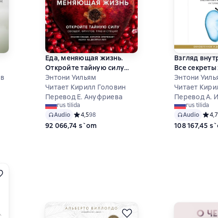
Еда, меняющая жизнь.
Взгляд внут
Откройте тайную силу
Все секреты
ов
овощей, фруктов, трав и
Энтони Уильям
и таинствен
Энтони Уиль
специй
Читает Кирилл Головин
заболеваний
Читает Кири
6 на основе 28 оценок
Перевод Е. Ануфриева
эффективны
Перевод А. И
rus tilida
rus tilida
полного ис
Audio
Средний рейтинг 4,5 на основе 98 оценок
4,5
98
Audio
Средн
4,7
92 066,74 s`om
108 167,45 s