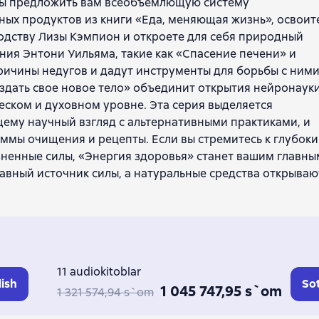
обы предложить вам всеобъемлющую систему
ных продуктов из книги «Еда, меняющая жизнь», освоит
водству Лизы Кэмпион и откроете для себя природный
ания Энтони Уильяма, такие как «Спасение печени» и
ричины недугов и дадут инструменты для борьбы с ними
здать свое новое тело» объединит открытия нейронауки
еском и духовном уровне. Эта серия выделяется
ему научный взгляд с альтернативными практиками, и
аммы очищения и рецепты. Если вы стремитесь к глубок
зненные силы, «Энергия здоровья» станет вашим главны
лавный источник силы, а натуральные средства открываю
11 audiokitoblar
lish
Sot
1 045 747,95 s`om
1 321 574,94 s`om