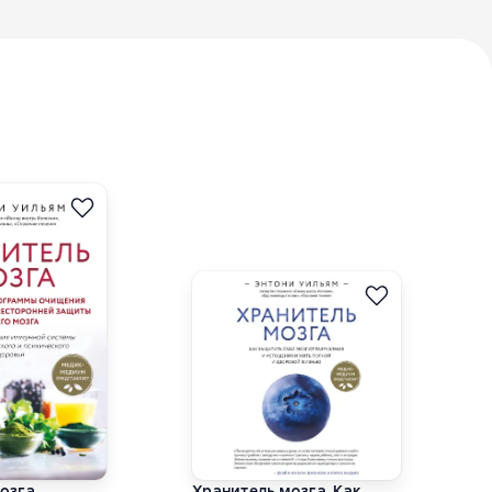
озга.
Хранитель мозга. Как