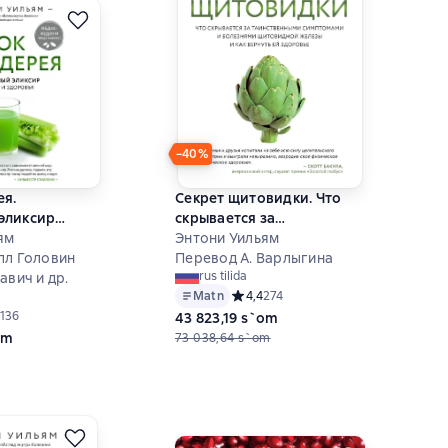
−40%
ея.
Секрет щитовидки. Что
эликсир
скрывается за
доровья
ям
таинственными
Энтони Уильям
лл Головин
симптомами и болезнями
Перевод А. Варлыгина
rus tilida
авич и др.
щитовидной железы и как
Matn
Средний рейтинг 4,4 на основе 274 
4,4
274
вернуть ей здоровье
ий рейтинг 4,7 на основе 136 оценок
136
43 823,19 s`om
om
73 038,64 s`om