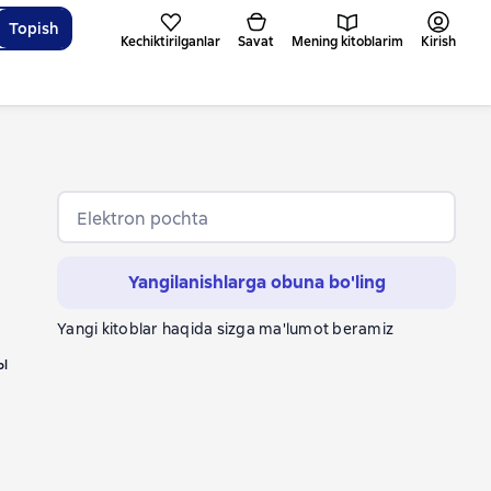
Topish
Kechiktirilganlar
Savat
Mening kitoblarim
Kirish
Elektron pochta
Yangilanishlarga obuna bo'ling
Yangi kitoblar haqida sizga ma'lumot beramiz
ы