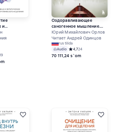
итие
Оздоравливающее
 и
саногенное мышление.
их
н
Как испытывать эмоции и
Юрий Михайлович Орлов
й для
ния
оставаться здоровым.
Читает Андрей Одинцов
rus tilida
кого
Audio
Средний рейтинг 4,7 на основе 24 
4,7
24
ий рейтинг 4,9 на основе 19 оценок
19
70 111,24 s`om
`om