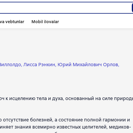
va vebtunlar
Mobil ilovalar
Виллолдо
Лисса Рэнкин
Юрий Михайлович Орлов
ч к исцелению тела и духа, основанный на силе природ
то отсутствие болезней, а состояние полной гармонии и
иняет знания всемирно известных целителей, медиков-