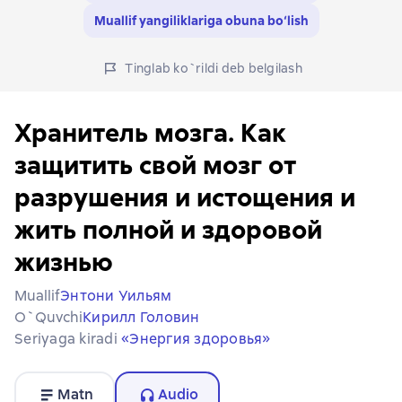
Muallif yangiliklariga obuna bo‘lish
Tinglab ko`rildi deb belgilash
Хранитель мозга. Как
защитить свой мозг от
разрушения и истощения и
жить полной и здоровой
жизнью
Muallif
Энтони Уильям
O`quvchi
Кирилл Головин
Seriyaga kiradi
«Энергия здоровья»
Matn
Audio