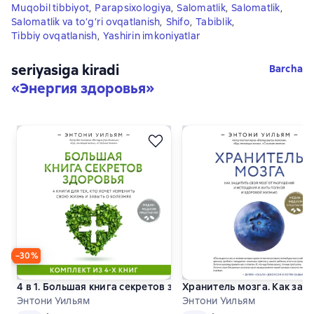
Muqobil tibbiyot
,
Parapsixologiya
,
Salomatlik
,
Salomatlik
,
Salomatlik va to’g’ri ovqatlanish
,
Shifo
,
Tabiblik
,
Tibbiy ovqatlanish
,
Yashirin imkoniyatlar
seriyasiga kiradi
Barcha
«
Энергия здоровья
»
−30%
4 в 1. Большая книга секретов здоровья. 4 книги для тех, 
Хранитель мозга. Как защ
Энтони Уильям
Энтони Уильям