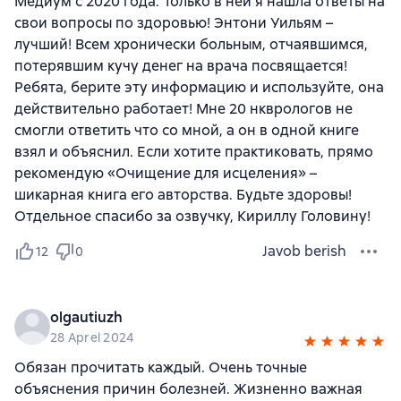
Медиум с 2020 года. Только в ней я нашла ответы на
свои вопросы по здоровью! Энтони Уильям –
лучший! Всем хронически больным, отчаявшимся,
потерявшим кучу денег на врача посвящается!
Ребята, берите эту информацию и используйте, она
действительно работает! Мне 20 нкврологов не
смогли ответить что со мной, а он в одной книге
взял и объяснил. Если хотите практиковать, прямо
рекомендую «Очищение для исцеления» –
шикарная книга его авторства. Будьте здоровы!
Отдельное спасибо за озвучку, Кириллу Головину!
Javob berish
12
0
olgautiuzh
28 Aprel 2024
Обязан прочитать каждый. Очень точные
объяснения причин болезней. Жизненно важная