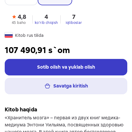
4,8
4
7
45 baho
ko'rib chiqish
iqtiboslar
Kitob rus tilida
107 490,91 s`om
Sotib oilsh va yuklab olish
Savatga kiritish
Kitob haqida
«Хранитель мозга» – первая из двух книг медика-
медиума Энтони Уильяма, посвященных здоровью
нашего мозга. В этой книге автор бестселлеров