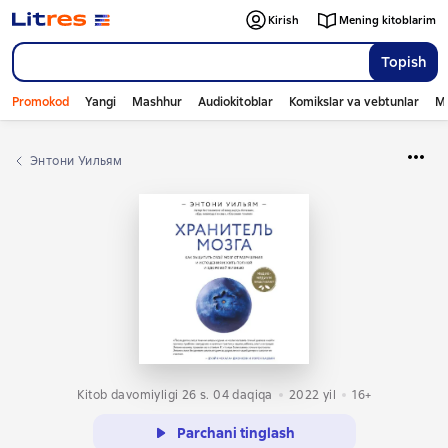
Kirish
Mening kitoblarim
Topish
Promokod
Yangi
Mashhur
Audiokitoblar
Komikslar va vebtunlar
Mo
Энтони Уильям
Kitob davomiyligi 26 s. 04 daqiqa
2022
yil
16+
Parchani tinglash