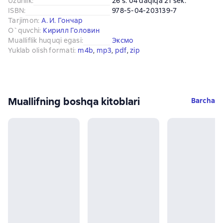
Uzunlik
:
26 s. 04 daqiqa 21 sek.
ISBN
:
978-5-04-203139-7
Tarjimon
:
А. И. Гончар
O`quvchi
:
Кирилл Головин
Mualliflik huquqi egasi
:
Эксмо
Yuklab olish formati
:
m4b
, 
mp3
, 
pdf
, 
zip
Muallifning boshqa kitoblari
Barcha