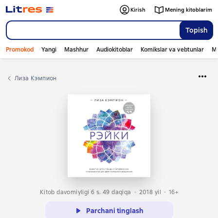
Kirish
Mening kitoblarim
Topish
Promokod
Yangi
Mashhur
Audiokitoblar
Komikslar va vebtunlar
Mo
Лиза Кэмпион
Kitob davomiyligi 6 s. 49 daqiqa
2018
yil
16+
Parchani tinglash