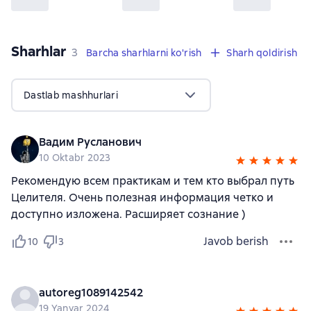
Sharhlar
,
3 sharhlar
3
Barcha sharhlarni ko'rish
Sharh qoldirish
Dastlab mashhurlari
Вадим Русланович
10 Oktabr 2023
Рекомендую всем практикам и тем кто выбрал путь
Целителя. Очень полезная информация четко и
доступно изложена. Расширяет сознание )
Javob berish
10
3
autoreg1089142542
19 Yanvar 2024