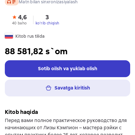
Audio
Matn bilan sinxronizasiyalash
4,6
3
40 baho
ko'rib chiqish
Kitob rus tilida
88 581,82 s`om
Sotib oilsh va yuklab olish
Savatga kiritish
Kitob haqida
Перед вами полное практическое руководство для
начинающих от Лизы Кэмпион – мастера рэйки с
опытом практики более 25 лет, которое позволит