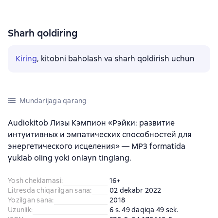
Sharh qoldiring
Kiring
, kitobni baholash va sharh qoldirish uchun
Mundarijaga qarang
Audiokitob Лизы Кэмпион «Рэйки: развитие
интуитивных и эмпатических способностей для
энергетического исцеления» — MP3 formatida
yuklab oling yoki onlayn tinglang.
Yosh cheklamasi
:
16+
Litresda chiqarilgan sana
:
02 dekabr 2022
Yozilgan sana
:
2018
Uzunlik
:
6 s. 49 daqiqa 49 sek.