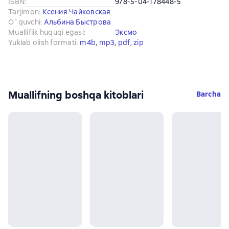
ISBN
:
978-5-04-178448-5
Tarjimon
:
Ксения Чайковская
O`quvchi
:
Альбина Быстрова
Mualliflik huquqi egasi
:
Эксмо
Yuklab olish formati
:
m4b
, 
mp3
, 
pdf
, 
zip
Muallifning boshqa kitoblari
Barcha