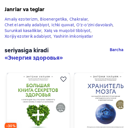
Janrlar va teglar
Amaliy ezoterizm
,
Bioenergetika
,
Chakralar
,
Chet el amaliy adabiyot
,
Ichki quvvat
,
O'z-o'zini davolash
,
Surunkali kasalliklar
,
Xalq va muqobil tibbiyot
,
Xorijiy ezoterik adabiyot
,
Yashirin imkoniyatlar
seriyasiga kiradi
Barcha
«
Энергия здоровья
»
−30%