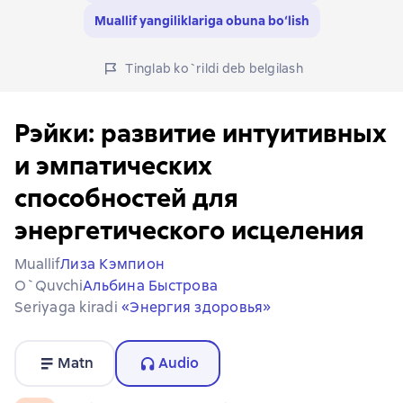
Muallif yangiliklariga obuna bo‘lish
Tinglab ko`rildi deb belgilash
Рэйки: развитие интуитивных
и эмпатических
способностей для
энергетического исцеления
Muallif
Лиза Кэмпион
O`quvchi
Альбина Быстрова
Seriyaga kiradi
«Энергия здоровья»
Matn
Audio