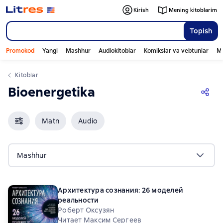
Kirish
Mening kitoblarim
Topish
Promokod
Yangi
Mashhur
Audiokitoblar
Komikslar va vebtunlar
Mo
Kitoblar
Bioenergetika
Matn
Audio
Mashhur
Архитектура сознания: 26 моделей
реальности
Роберт Оксузян
Читает Максим Сергеев