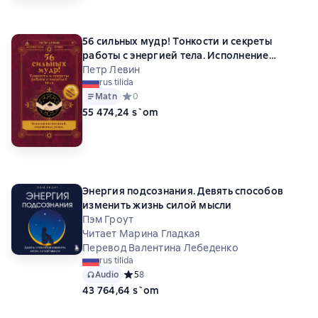
56 сильных мудр! Тонкости и секреты
работы с энергией тела. Исполнение
желаний, отношения, успех
Петр Левин
rus tilida
Matn
Средний рейтинг 0 на основе 0 оценок
0
55 474,24 s`om
Энергия подсознания. Девять способов
изменить жизнь силой мысли
Пэм Гроут
Читает Марина Гладкая
Перевод Валентина Лебеденко
rus tilida
Audio
Средний рейтинг 5 на основе 8 оценок
5
8
43 764,64 s`om