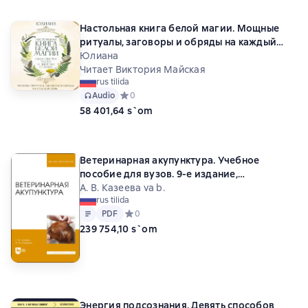
Настольная книга белой магии. Мощные
ритуалы, заговоры и обряды на каждый
день. Сила свечей, чисел и энергии стихий
Юлиана
Читает Виктория Майская
rus tilida
Audio
Средний рейтинг 0 на основе 0 оценок
0
58 401,64 s`om
Ветеринарная акупунктура. Учебное
пособие для вузов. 9-е издание,
стереотипное
А. В. Казеева va b.
rus tilida
Matn
PDF
PDF
Средний рейтинг 0 на основе 0 оценок
0
239 754,10 s`om
Энергия подсознания. Девять способов