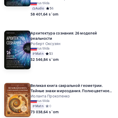
rus tilida
Audio
Средний рейтинг 5 на основе 6 оценок
5
6
58 401,64 s`om
Архитектура сознания: 26 моделей
реальности
Роберт Оксузян
rus tilida
Matn
Средний рейтинг 5 на основе 3 оценок
5
3
52 546,84 s`om
Великая книга сакральной геометрии.
Тайные знаки мироздания. Полноцветное
издание
Иоланта Прокопенко
rus tilida
Matn
Средний рейтинг 0 на основе 0 оценок
0
73 038,64 s`om