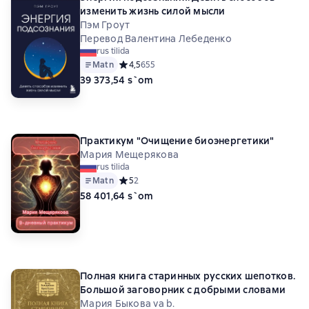
изменить жизнь силой мысли
Пэм Гроут
Перевод Валентина Лебеденко
rus tilida
Matn
Средний рейтинг 4,5 на основе 655 оценок
4,5
655
39 373,54 s`om
Практикум "Очищение биоэнергетики"
Мария Мещерякова
rus tilida
Matn
Средний рейтинг 5 на основе 2 оценок
5
2
58 401,64 s`om
Полная книга старинных русских шепотков.
Большой заговорник с добрыми словами
Мария Быкова va b.