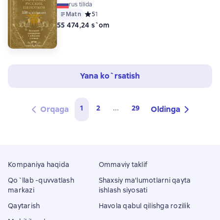
rus tilida
Matn
Средний рейтинг 5 на основе 1 оценок
5
1
55 474,24 s`om
Yana ko`rsatish
1
2
...
29
Orqaga
Oldinga
Kompaniya haqida
Ommaviy taklif
Qo`llab -quvvatlash
Shaxsiy ma'lumotlarni qayta
markazi
ishlash siyosati
Qaytarish
Havola qabul qilishga rozilik