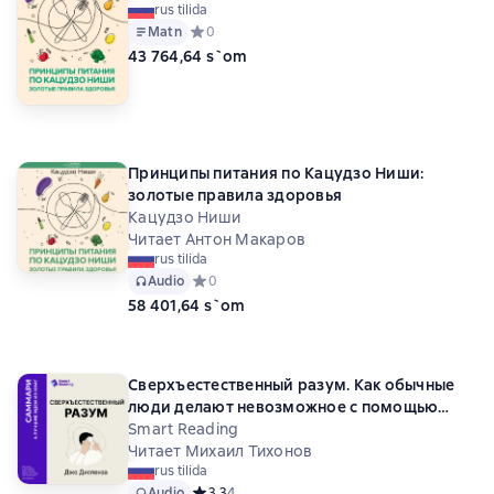
rus tilida
Matn
Средний рейтинг 0 на основе 0 оценок
0
43 764,64 s`om
Принципы питания по Кацудзо Ниши:
золотые правила здоровья
Кацудзо Ниши
Читает Антон Макаров
rus tilida
Audio
Средний рейтинг 0 на основе 0 оценок
0
58 401,64 s`om
Сверхъестественный разум. Как обычные
люди делают невозможное с помощью
силы подсознания. Джо Диспенза. Саммари
Smart Reading
Читает Михаил Тихонов
rus tilida
Audio
Средний рейтинг 3,3 на основе 4 оценок
3,3
4