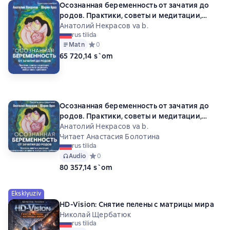
Осознанная беременность от зачатия до
родов. Практики, советы и медитации,
которые помогут установить особую связь
Анатолий Некрасов va b.
rus tilida
с ребенком
Matn
Средний рейтинг 0 на основе 0 оценок
0
65 720,14 s`om
Осознанная беременность от зачатия до
родов. Практики, советы и медитации,
которые помогут установить особую связь
Анатолий Некрасов va b.
с ребенком
Читает Анастасия Болотина
rus tilida
Audio
Средний рейтинг 0 на основе 0 оценок
0
80 357,14 s`om
Eksklyuziv
HD-Vision: Снятие пелены с матрицы мира
Николай Щербатюк
rus tilida