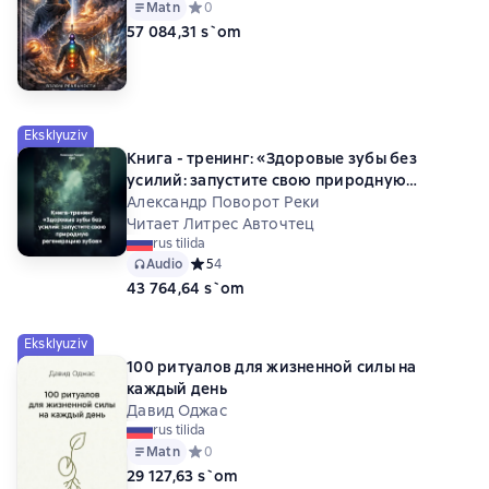
Matn
Средний рейтинг 0 на основе 0 оценок
0
57 084,31 s`om
Eksklyuziv
Книга - тренинг: «Здоровые зубы без
усилий: запустите свою природную
регенерацию зубов»
Александр Поворот Реки
Читает Литрес Авточтец
rus tilida
Audio
Средний рейтинг 5 на основе 4 оценок
5
4
43 764,64 s`om
Eksklyuziv
100 ритуалов для жизненной силы на
каждый день
Давид Оджас
rus tilida
Matn
Средний рейтинг 0 на основе 0 оценок
0
29 127,63 s`om