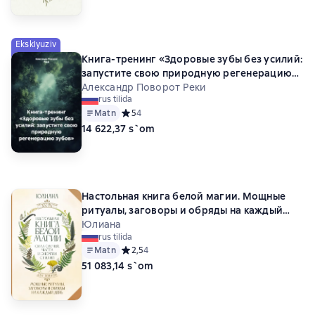
Eksklyuziv
Книга-тренинг «Здоровые зубы без усилий:
запустите свою природную регенерацию
зубов»
Александр Поворот Реки
rus tilida
Matn
Средний рейтинг 5 на основе 4 оценок
5
4
14 622,37 s`om
Настольная книга белой магии. Мощные
ритуалы, заговоры и обряды на каждый
день. Сила свечей, чисел и энергии стихий
Юлиана
rus tilida
Matn
Средний рейтинг 2,5 на основе 4 оценок
2,5
4
51 083,14 s`om