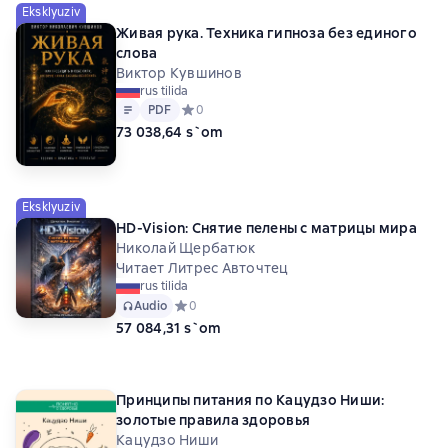
Eksklyuziv
Живая рука. Техника гипноза без единого
слова
Виктор Кувшинов
rus tilida
Matn
PDF
PDF
Средний рейтинг 0 на основе 0 оценок
0
73 038,64 s`om
Eksklyuziv
HD-Vision: Снятие пелены с матрицы мира
Николай Щербатюк
Читает Литрес Авточтец
rus tilida
Audio
Средний рейтинг 0 на основе 0 оценок
0
57 084,31 s`om
Принципы питания по Кацудзо Ниши:
золотые правила здоровья
Кацудзо Ниши