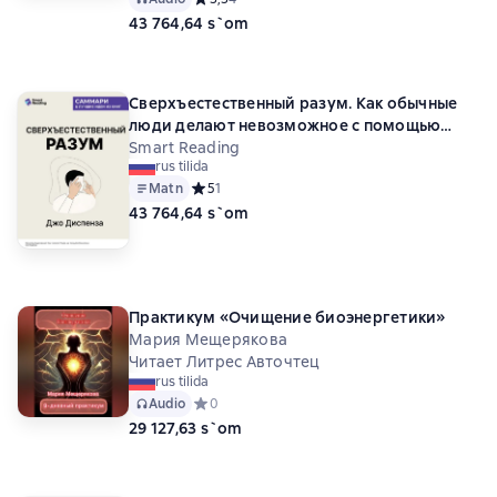
43 764,64 s`om
Сверхъестественный разум. Как обычные
люди делают невозможное с помощью
силы подсознания. Джо Диспенза. Саммари
Smart Reading
rus tilida
Matn
Средний рейтинг 5 на основе 1 оценок
5
1
43 764,64 s`om
Практикум «Очищение биоэнергетики»
Мария Мещерякова
Читает Литрес Авточтец
rus tilida
Audio
Средний рейтинг 0 на основе 0 оценок
0
29 127,63 s`om