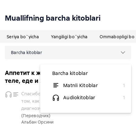
Muallifning barcha kitoblari
Seriya bo`yicha
Yangiligi bo`yicha
Ommabopligi bo`
Barcha kitoblar
Аппетит к жизни: честные истории о
Barcha kitoblar
теле, еде и здоровье
Matnli Kitoblar
1
vaqtinchalik
Спасибо, диабет! Честный рассказ о
mavjud
Audiokitoblar
1
том, как я надрал зад своему
emas
диагнозу
(Переводчик)
Альбан Орсини