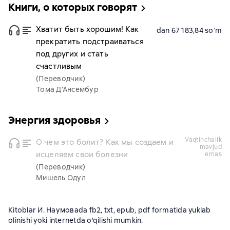
Книги, о которых говорят
Хватит быть хорошим! Как
dan 67 183,84 soʻm
прекратить подстраиваться
под других и стать
счастливым
(Переводчик)
Тома Д’Ансембур
Энергия здоровья
vaqtinchalik
О чем это болит? Как мы создаем и
mavjud
исцеляем свои болезни
emas
(Переводчик)
Мишель Одул
Kitoblar И. Наумоваda fb2, txt, epub, pdf formatida yuklab
olinishi yoki internetda o'qilishi mumkin.