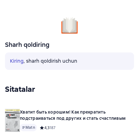
Sharh qoldiring
Kiring
, sharh qoldirish uchun
Sitatalar
Хватит быть хорошим! Как прекратить
подстраиваться под других и стать счастливым
Matn
Средний рейтинг 4,3 на основе 187 оценок
4,3
187