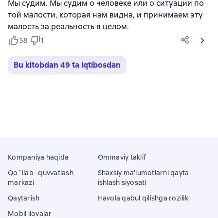
Мы судим. Мы судим о человеке или о ситуации по
той малости, которая нам видна, и принимаем эту
малость за реальность в целом.
58
1
Bu kitobdan 49 ta iqtibosdan
Kompaniya haqida
Ommaviy taklif
Qo`llab -quvvatlash
Shaxsiy ma'lumotlarni qayta
markazi
ishlash siyosati
Qaytarish
Havola qabul qilishga rozilik
Mobil ilovalar