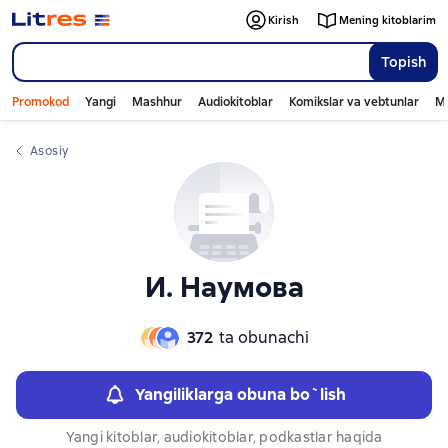
Слайдер с книгами
Слайдер с книгами
Kirish
Mening kitoblarim
Topish
Promokod
Yangi
Mashhur
Audiokitoblar
Komikslar va vebtunlar
Mo
Asosiy
И. Наумова
372
ta obunachi
Yangiliklarga obuna bo`lish
Yangi kitoblar, audiokitoblar, podkastlar haqida