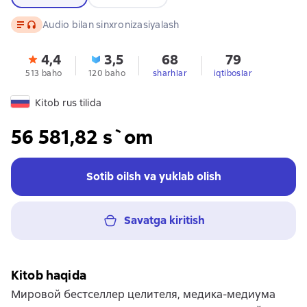
Matn
, audio format mavjud
Audio bilan sinxronizasiyalash
4,4
3,5
68
79
513 baho
120 baho
sharhlar
iqtiboslar
Kitob rus tilida
56 581,82 s`om
Sotib oilsh va yuklab olish
Savatga kiritish
Kitob haqida
Мировой бестселлер целителя, медика-медиума