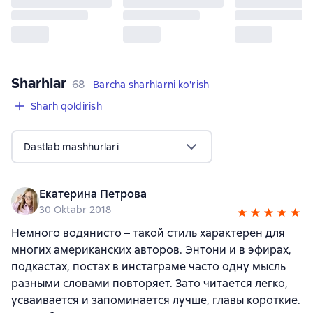
Sharhlar
,
68 sharhlar
68
Barcha sharhlarni ko'rish
Sharh qoldirish
Dastlab mashhurlari
Екатерина Петрова
30 Oktabr 2018
Немного водянисто – такой стиль характерен для
многих американских авторов. Энтони и в эфирах,
подкастах, постах в инстаграме часто одну мысль
разными словами повторяет. Зато читается легко,
усваивается и запоминается лучше, главы короткие.