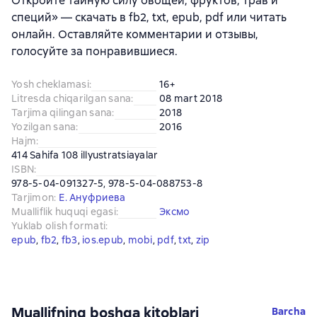
Откройте тайную силу овощей, фруктов, трав и
специй» — скачать в fb2, txt, epub, pdf или читать
онлайн. Оставляйте комментарии и отзывы,
голосуйте за понравившиеся.
Yosh cheklamasi
:
16+
Litresda chiqarilgan sana
:
08 mart 2018
Tarjima qilingan sana
:
2018
Yozilgan sana
:
2016
Hajm
:
414 Sahifa 108 illyustratsiayalar
ISBN
:
978-5-04-091327-5, 978-5-04-088753-8
Tarjimon
:
Е. Ануфриева
Mualliflik huquqi egasi
:
Эксмо
Yuklab olish formati
:
epub
, 
fb2
, 
fb3
, 
ios.epub
, 
mobi
, 
pdf
, 
txt
, 
zip
Muallifning boshqa kitoblari
Barcha