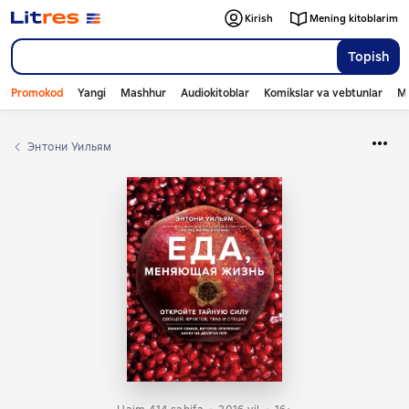
Kirish
Mening kitoblarim
Topish
Promokod
Yangi
Mashhur
Audiokitoblar
Komikslar va vebtunlar
Mo
Энтони Уильям