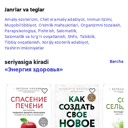
Janrlar va teglar
Amaliy ezoterizm
,
Chet el amaliy adabiyot
,
Immun tizimi
,
Muqobil tibbiyot
,
O'simlik mahsulotlari
,
Organizmni tozalash
,
Parapsixologiya
,
Pishirish
,
Salomatlik
,
Salomatlik va to’g’ri ovqatlanish
,
Shifo
,
Tabiblik
,
Tibbiy ovqatlanish
,
Xorijiy ezoterik adabiyot
,
Yashirin imkoniyatlar
seriyasiga kiradi
Barcha
«
Энергия здоровья
»