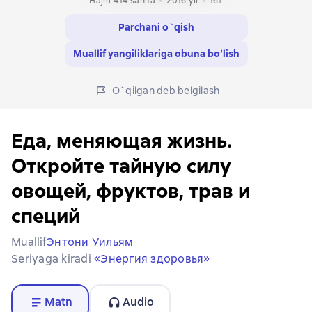
Hajm 414 sahifa
2016
yil
16+
Parchani o`qish
Muallif yangiliklariga obuna bo‘lish
O`qilgan deb belgilash
Еда, меняющая жизнь.
Откройте тайную силу
овощей, фруктов, трав и
специй
Muallif
Энтони Уильям
Seriyaga kiradi
«Энергия здоровья»
Matn
Audio