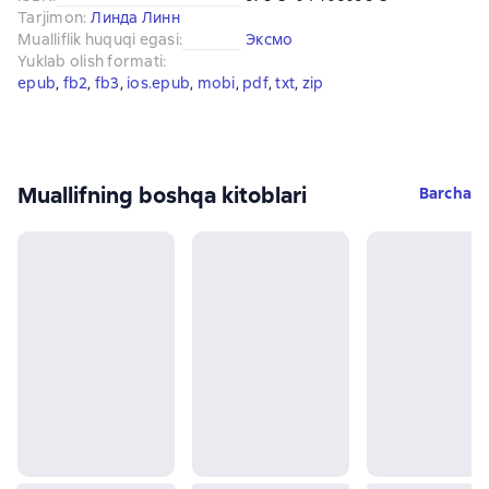
Tarjimon
:
Линда Линн
Mualliflik huquqi egasi
:
Эксмо
Yuklab olish formati
:
epub
, 
fb2
, 
fb3
, 
ios.epub
, 
mobi
, 
pdf
, 
txt
, 
zip
Muallifning boshqa kitoblari
Barcha