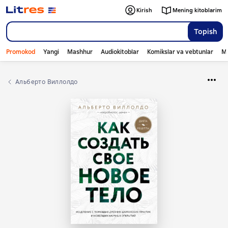
Kirish
Mening kitoblarim
Topish
Promokod
Yangi
Mashhur
Audiokitoblar
Komikslar va vebtunlar
Mo
Альберто Виллолдо