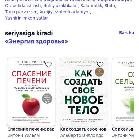
O'z ustida ishlash
,
Ruhiy praktikalar
,
Salomatlik
,
Shifo
,
Tana parvarishi
,
Xorijiy ezoterik adabiyot
,
Yashirin imkoniyatlar
seriyasiga kiradi
Barcha
«
Энергия здоровья
»
Спасение печени: как помочь главному фильтру организма
Как создать свое новое тело
Сок сельдер
Энтони Уильям
Альберто Виллолдо
Энтони Уил