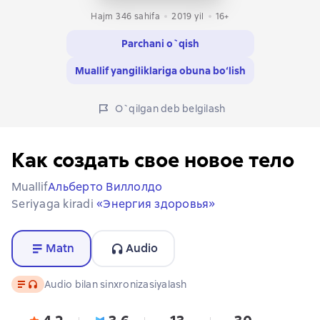
Hajm 346 sahifa
2019
yil
16+
Parchani o`qish
Muallif yangiliklariga obuna bo‘lish
O`qilgan deb belgilash
Как создать свое новое тело
Muallif
Альберто Виллолдо
Seriyaga kiradi
«Энергия здоровья»
Matn
Audio
Matn
, audio format mavjud
Audio bilan sinxronizasiyalash