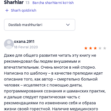
Sharhlar
,
13 sharhlar
13
Barcha sharhlarni ko'rish
Sharh qoldirish
Dastlab mashhurlari
oxana.2911
18 Fevral 2020
Даже для общего развития читать эту книгу не
рекомендовал бы людям внушаемым и
впечатлительным. Очень многое в ней спорно.
Написана по шаблону – в качестве прелюдии идет
описание того, как автор – смертельно больной
человек – исцеляется с помощью диеты,
программирования сознания и шаманских практик,
и дальше следует практическая часть с
рекомендациями по изменению себя и образа
жизни своей горестной. Наличие медицинского