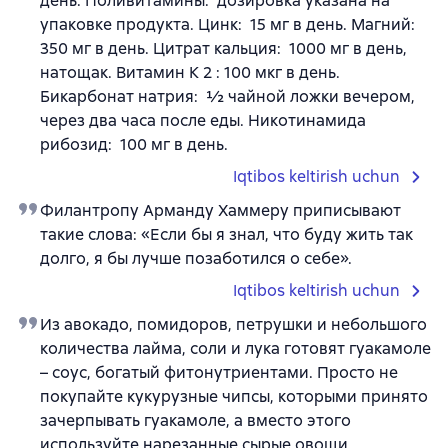
день. Поливитамины: дозировка указана на
упаковке продукта. Цинк: 15 мг в день. Магний:
350 мг в день. Цитрат кальция: 1000 мг в день,
натощак. Витамин К 2 : 100 мкг в день.
Бикарбонат натрия: ½ чайной ложки вечером,
через два часа после еды. Никотинамида
рибозид: 100 мг в день.
Iqtibos keltirish uchun
Филантропу Арманду Хаммеру приписывают
такие слова: «Если бы я знал, что буду жить так
долго, я бы лучше позаботился о себе».
Iqtibos keltirish uchun
Из авокадо, помидоров, петрушки и небольшого
количества лайма, соли и лука готовят гуакамоле
– соус, богатый фитонутриентами. Просто не
покупайте кукурузные чипсы, которыми принято
зачерпывать гуакамоле, а вместо этого
используйте нарезанные сырые овощи.