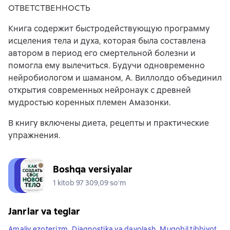
ОТВЕТСТВЕННОСТЬ
Книга содержит быстродействующую программу
исцеления тела и духа, которая была составлена
автором в период его смертельной болезни и
помогла ему вылечиться. Будучи одновременно
нейробиологом и шаманом, А. Виллолдо объединил
открытия современных нейронаук с древней
мудростью коренных племен Амазонки.
В книгу включены диета, рецепты и практические
упражнения.
Boshqa versiyalar
1 kitob 97 309,09 soʻm
Janrlar va teglar
Amaliy ezoterizm
,
Diagnostika va davolash
,
Muqobil tibbiyot
,