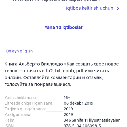
Iqtibos keltirish uchun
Yana 10 iqtiboslar
Onlayn o`qish
Книга Альберто Виллолдо «Как создать свое новое
тело» — скачать в fb2, txt, epub, pdf или читать
онлайн. Оставляйте комментарии и отзывы,
голосуйте за понравившиеся.
Yosh cheklamasi
:
16+
Litresda chiqarilgan sana
:
06 dekabr 2019
Tarjima qilingan sana
:
2019
Yozilgan sana
:
2019
Hajm
:
346 Sahifa 11 illyustratsiayalar
ISBN
:
978-5-04-106098-5